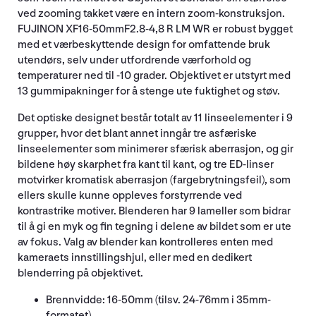
ved zooming takket være en intern zoom-konstruksjon.
FUJINON XF16-50mmF2.8-4,8 R LM WR er robust bygget
med et værbeskyttende design for omfattende bruk
utendørs, selv under utfordrende værforhold og
temperaturer ned til -10 grader. Objektivet er utstyrt med
13 gummipakninger for å stenge ute fuktighet og støv.
Det optiske designet består totalt av 11 linseelementer i 9
grupper, hvor det blant annet inngår tre asfæriske
linseelementer som minimerer sfærisk aberrasjon, og gir
bildene høy skarphet fra kant til kant, og tre ED-linser
motvirker kromatisk aberrasjon (fargebrytningsfeil), som
ellers skulle kunne oppleves forstyrrende ved
kontrastrike motiver. Blenderen har 9 lameller som bidrar
til å gi en myk og fin tegning i delene av bildet som er ute
av fokus. Valg av blender kan kontrolleres enten med
kameraets innstillingshjul, eller med en dedikert
blenderring på objektivet.
Brennvidde: 16-50mm (tilsv. 24-76mm i 35mm-
formatet)