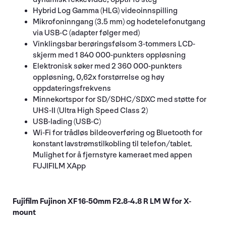
Hybrid Log Gamma (HLG) videoinnspilling
Mikrofoninngang (3.5 mm) og hodetelefonutgang
via USB-C (adapter følger med)
Vinklingsbar berøringsfølsom 3-tommers LCD-
skjerm med 1 840 000-punkters oppløsning
Elektronisk søker med 2 360 000-punkters
oppløsning, 0,62x forstørrelse og høy
oppdateringsfrekvens
Minnekortspor for SD/SDHC/SDXC med støtte for
UHS-II (Ultra High Speed Class 2)
USB-lading (USB-C)
Wi-Fi for trådløs bildeoverføring og Bluetooth for
konstant lavstrømstilkobling til telefon/tablet.
Mulighet for å fjernstyre kameraet med appen
FUJIFILM XApp
Fujifilm Fujinon XF 16-50mm F2.8-4.8 R LM W for X-
mount