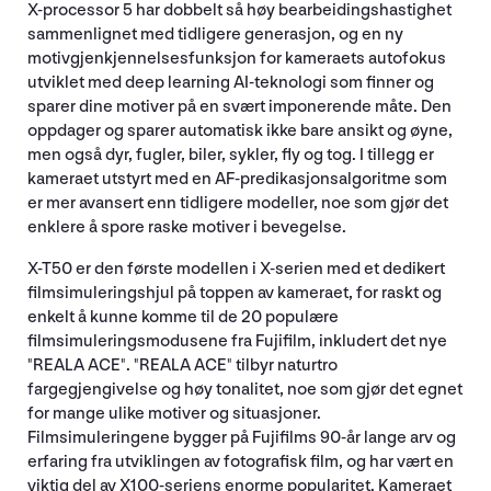
X-processor 5 har dobbelt så høy bearbeidingshastighet
sammenlignet med tidligere generasjon, og en ny
motivgjenkjennelsesfunksjon for kameraets autofokus
utviklet med deep learning AI-teknologi som finner og
sparer dine motiver på en svært imponerende måte. Den
oppdager og sparer automatisk ikke bare ansikt og øyne,
men også dyr, fugler, biler, sykler, fly og tog. I tillegg er
kameraet utstyrt med en AF-predikasjonsalgoritme som
er mer avansert enn tidligere modeller, noe som gjør det
enklere å spore raske motiver i bevegelse.
X-T50 er den første modellen i X-serien med et dedikert
filmsimuleringshjul på toppen av kameraet, for raskt og
enkelt å kunne komme til de 20 populære
filmsimuleringsmodusene fra Fujifilm, inkludert det nye
"REALA ACE". "REALA ACE" tilbyr naturtro
fargegjengivelse og høy tonalitet, noe som gjør det egnet
for mange ulike motiver og situasjoner.
Filmsimuleringene bygger på Fujifilms 90-år lange arv og
erfaring fra utviklingen av fotografisk film, og har vært en
viktig del av X100-seriens enorme popularitet. Kameraet