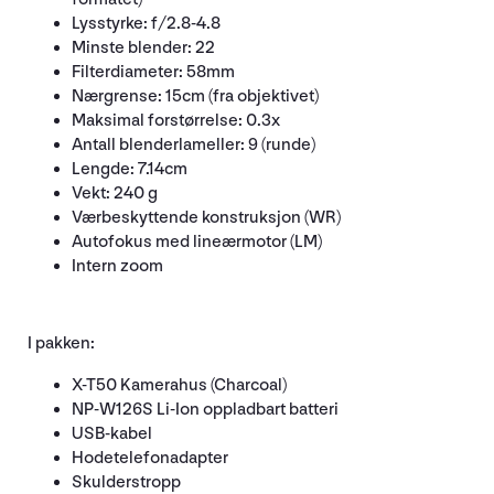
Lysstyrke: f/2.8-4.8
Minste blender: 22
Filterdiameter: 58mm
Nærgrense: 15cm (fra objektivet)
Maksimal forstørrelse: 0.3x
Antall blenderlameller: 9 (runde)
Lengde: 7.14cm
Vekt: 240 g
Værbeskyttende konstruksjon (WR)
Autofokus med lineærmotor (LM)
Intern zoom
I pakken:
X-T50 Kamerahus (Charcoal)
NP-W126S Li-Ion oppladbart batteri
USB-kabel
Hodetelefonadapter
Skulderstropp