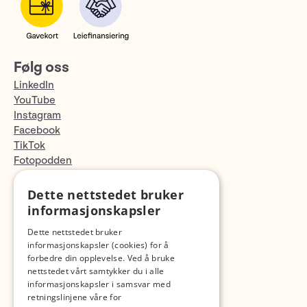
Følg oss
LinkedIn
YouTube
Instagram
Facebook
TikTok
Fotopodden
Dette nettstedet bruker
Med forbehold om skrive- og lagerfeil
informasjonskapsler
Dette nettstedet bruker
informasjonskapsler (cookies) for å
forbedre din opplevelse. Ved å bruke
nettstedet vårt samtykker du i alle
informasjonskapsler i samsvar med
retningslinjene våre for