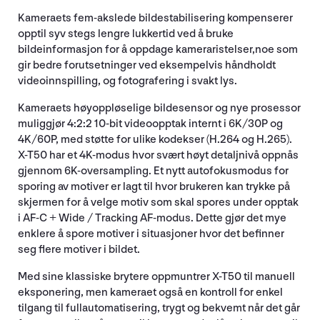
Kameraets fem-akslede bildestabilisering kompenserer
opptil syv stegs lengre lukkertid ved å bruke
bildeinformasjon for å oppdage kameraristelser,noe som
gir bedre forutsetninger ved eksempelvis håndholdt
videoinnspilling, og fotografering i svakt lys.
Kameraets høyoppløselige bildesensor og nye prosessor
muliggjør 4:2:2 10-bit videoopptak internt i 6K/30P og
4K/60P, med støtte for ulike kodekser (H.264 og H.265).
X-T50 har et 4K-modus hvor svært høyt detaljnivå oppnås
gjennom 6K-oversampling. Et nytt autofokusmodus for
sporing av motiver er lagt til hvor brukeren kan trykke på
skjermen for å velge motiv som skal spores under opptak
i AF-C + Wide / Tracking AF-modus. Dette gjør det mye
enklere å spore motiver i situasjoner hvor det befinner
seg flere motiver i bildet.
Med sine klassiske brytere oppmuntrer X-T50 til manuell
eksponering, men kameraet også en kontroll for enkel
tilgang til fullautomatisering, trygt og bekvemt når det går