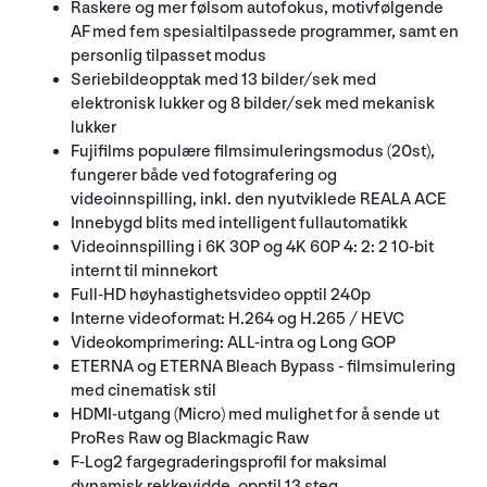
Raskere og mer følsom autofokus, motivfølgende
AF med fem spesialtilpassede programmer, samt en
personlig tilpasset modus
Seriebildeopptak med 13 bilder/sek med
elektronisk lukker og 8 bilder/sek med mekanisk
lukker
Fujifilms populære filmsimuleringsmodus (20st),
fungerer både ved fotografering og
videoinnspilling, inkl. den nyutviklede REALA ACE
Innebygd blits med intelligent fullautomatikk
Videoinnspilling i 6K 30P og 4K 60P 4: 2: 2 10-bit
internt til minnekort
Full-HD høyhastighetsvideo opptil 240p
Interne videoformat: H.264 og H.265 / HEVC
Videokomprimering: ALL-intra og Long GOP
ETERNA og ETERNA Bleach Bypass - filmsimulering
med cinematisk stil
HDMI-utgang (Micro) med mulighet for å sende ut
ProRes Raw og Blackmagic Raw
F-Log2 fargegraderingsprofil for maksimal
dynamisk rekkevidde, opptil 13 steg