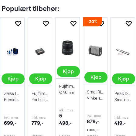
Populært tilbehør:
20%
Kjøp
Kjøp
Kjøp
Kjøp
Kjøp
Fujifilm XF 50mm f/2.0 R WR Sort
SmallRig 3231 L-Bracket Fujifilm X-E4
Ø46mm
Zeiss Lens Cleaning Kit
Fujifilm NP-W126S Li-Ion batteri
Peak Design Leash Black
Vinkelskinne Arca Swiss horisontalt
Rensesett for objektiv og kamera
For bl.a. X100VI, X100V, X-Pro3, X-Half
Smal nakkereim. Sort
inkl. mva
5
inkl. mva
inkl. mva
inkl. mva
inkl. mva
879,-
699,-
779,-
498,-
419,-
1 099,-