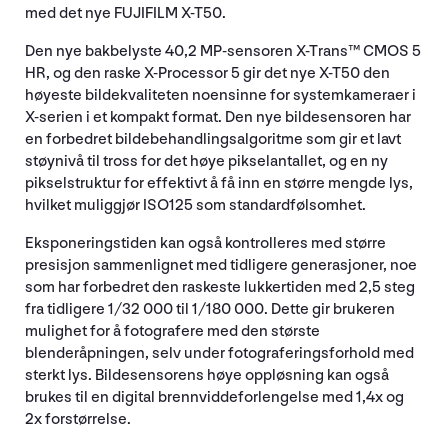
med det nye FUJIFILM X-T50.
Den nye bakbelyste 40,2 MP-sensoren X-Trans™ CMOS 5
HR, og den raske X-Processor 5 gir det nye X-T50 den
høyeste bildekvaliteten noensinne for systemkameraer i
X-serien i et kompakt format. Den nye bildesensoren har
en forbedret bildebehandlingsalgoritme som gir et lavt
støynivå til tross for det høye pikselantallet, og en ny
pikselstruktur for effektivt å få inn en større mengde lys,
hvilket muliggjør ISO125 som standardfølsomhet.
Eksponeringstiden kan også kontrolleres med større
presisjon sammenlignet med tidligere generasjoner, noe
som har forbedret den raskeste lukkertiden med 2,5 steg
fra tidligere 1/32 000 til 1/180 000. Dette gir brukeren
mulighet for å fotografere med den største
blenderåpningen, selv under fotograferingsforhold med
sterkt lys. Bildesensorens høye oppløsning kan også
brukes til en digital brennviddeforlengelse med 1,4x og
2x forstørrelse.