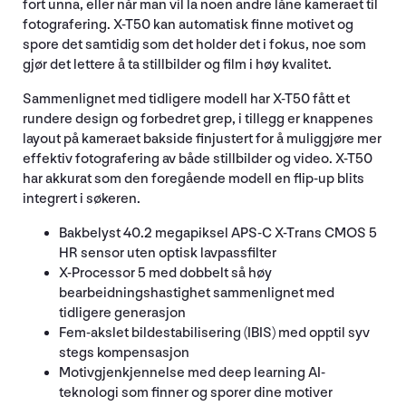
fort unna, eller når man vil la noen andre låne kameraet til
fotografering. X-T50 kan automatisk finne motivet og
spore det samtidig som det holder det i fokus, noe som
gjør det lettere å ta stillbilder og film i høy kvalitet.
Sammenlignet med tidligere modell har X-T50 fått et
rundere design og forbedret grep, i tillegg er knappenes
layout på kameraet bakside finjustert for å muliggjøre mer
effektiv fotografering av både stillbilder og video. X-T50
har akkurat som den foregående modell en flip-up blits
integrert i søkeren.
Bakbelyst 40.2 megapiksel APS-C X-Trans CMOS 5
HR sensor uten optisk lavpassfilter
X-Processor 5 med dobbelt så høy
bearbeidningshastighet sammenlignet med
tidligere generasjon
Fem-akslet bildestabilisering (IBIS) med opptil syv
stegs kompensasjon
Motivgjenkjennelse med deep learning AI-
teknologi som finner og sporer dine motiver