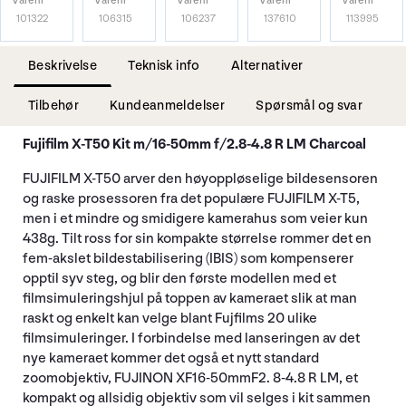
Varenr
Varenr
Varenr
Varenr
Varenr
101322
106315
106237
137610
113995
Beskrivelse
Teknisk info
Alternativer
Tilbehør
Kundeanmeldelser
Spørsmål og svar
Fujifilm X-T50 Kit m/16-50mm f/2.8-4.8 R LM Charcoal
FUJIFILM X-T50
arver den høyoppløselige bildesensoren
og raske prosessoren fra det populære FUJIFILM X-T5,
men i et mindre og smidigere kamerahus som veier kun
438g. Tilt ross for sin kompakte størrelse rommer det en
fem-akslet bildestabilisering (IBIS) som kompenserer
opptil syv steg, og blir den første modellen med et
filmsimuleringshjul på toppen av kameraet slik at man
raskt og enkelt kan velge blant Fujfilms 20 ulike
filmsimuleringer. I forbindelse med lanseringen av det
nye kameraet kommer det også et nytt standard
zoomobjektiv, FUJINON XF16-50mmF2. 8-4.8 R LM, et
kompakt og allsidig objektiv som vil selges i kit sammen