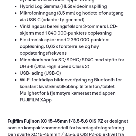
Hybrid Log Gamma (HLG) videoinnspilling
Mikrofoninngang (3.5 mm) og hodetelefonutgang
via USB-C (adapter følger med)
Vinklingsbar berøringsfølsom 3-tommers LCD-
skjerm med 1 840 000-punkters oppløsning
Elektronisk søker med 2 360 000-punkters
oppløsning, 0,62x forstørrelse og høy
oppdateringsfrekvens
Minnekortspor for SD/SDHC/SDXC med støtte for
UHS-II (Ultra High Speed Class 2)
USB-lading (USB-C)
Wi-Fi for trådløs bildeoverføring og Bluetooth for
konstant lavstrømstilkobling til telefon/tablet.
Mulighet for å fjernstyre kameraet med appen
FUJIFILM XApp
Fujifilm Fujinon XC 15-45mm f/3.5-5.6 OIS PZ
er designet
som en kompaktzoommodell for hverdagsfotografering.
Den svarte XC 15-45mm f / 3.5-5.6 OIS PZ-objektivet fra