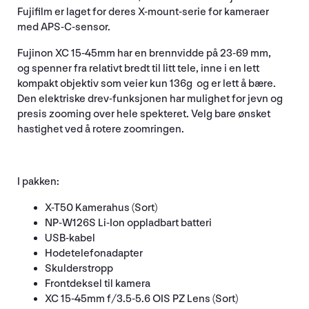
Fujifilm er laget for deres X-mount-serie for kameraer
med APS-C-sensor.
Fujinon XC 15-45mm har en brennvidde på 23-69 mm,
og spenner fra relativt bredt til litt tele, inne i en lett
kompakt objektiv som veier kun 136g og er lett å bære.
Den elektriske drev-funksjonen har mulighet for jevn og
presis zooming over hele spekteret. Velg bare ønsket
hastighet ved å rotere zoomringen.
I pakken:
X-T50 Kamerahus (Sort)
NP-W126S Li-Ion oppladbart batteri
USB-kabel
Hodetelefonadapter
Skulderstropp
Frontdeksel til kamera
XC 15-45mm f/3.5-5.6 OIS PZ Lens (Sort)