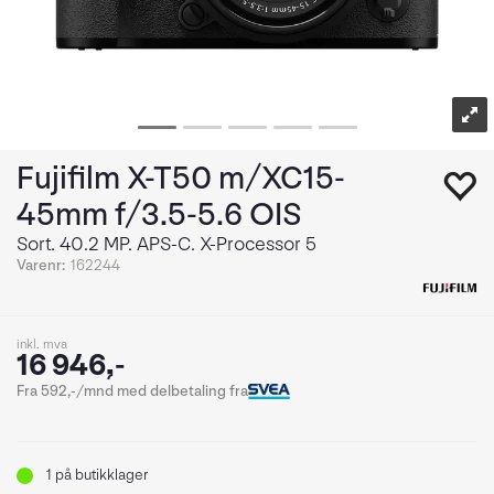
Fujifilm X-T50 m/XC15-
45mm f/3.5-5.6 OIS
Sort. 40.2 MP. APS-C. X-Processor 5
Varenr:
162244
inkl. mva
16 946,-
Fra 592,-/mnd med delbetaling fra
1
på butikklager