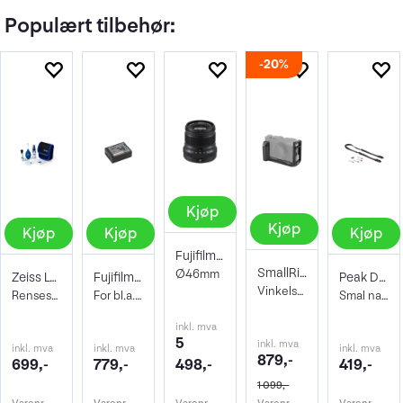
Populært tilbehør:
20%
Kjøp
Kjøp
Kjøp
Kjøp
Kjøp
Fujifilm XF 50mm f/2.0 R WR Sort
SmallRig 3231 L-Bracket Fujifilm X-E4
Ø46mm
Zeiss Lens Cleaning Kit
Fujifilm NP-W126S Li-Ion batteri
Peak Design Leash Black
Vinkelskinne Arca Swiss horisontalt
Rensesett for objektiv og kamera
For bl.a. X100VI, X100V, X-Pro3, X-Half
Smal nakkereim. Sort
inkl. mva
5
inkl. mva
inkl. mva
inkl. mva
inkl. mva
879,-
699,-
779,-
498,-
419,-
1 099,-