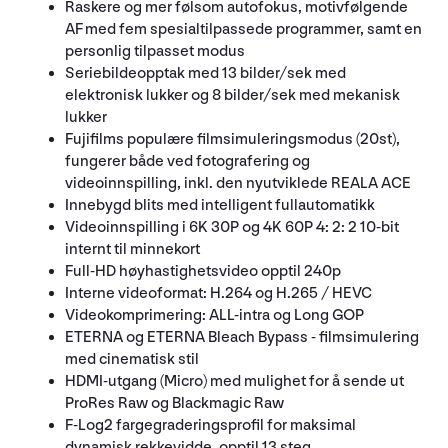
Raskere og mer følsom autofokus, motivfølgende
AF med fem spesialtilpassede programmer, samt en
personlig tilpasset modus
Seriebildeopptak med 13 bilder/sek med
elektronisk lukker og 8 bilder/sek med mekanisk
lukker
Fujifilms populære filmsimuleringsmodus (20st),
fungerer både ved fotografering og
videoinnspilling, inkl. den nyutviklede REALA ACE
Innebygd blits med intelligent fullautomatikk
Videoinnspilling i 6K 30P og 4K 60P 4: 2: 2 10-bit
internt til minnekort
Full-HD høyhastighetsvideo opptil 240p
Interne videoformat: H.264 og H.265 / HEVC
Videokomprimering: ALL-intra og Long GOP
ETERNA og ETERNA Bleach Bypass - filmsimulering
med cinematisk stil
HDMI-utgang (Micro) med mulighet for å sende ut
ProRes Raw og Blackmagic Raw
F-Log2 fargegraderingsprofil for maksimal
dynamisk rekkevidde, opptil 13 steg