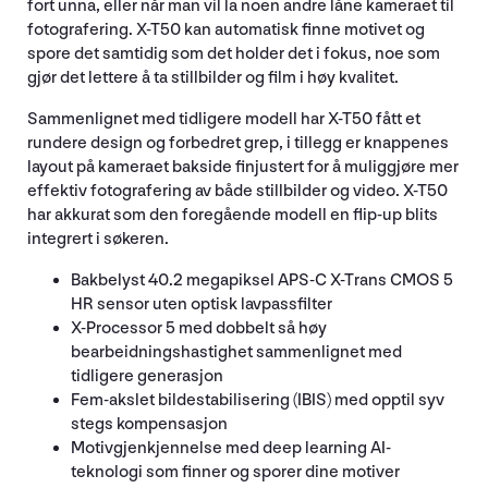
fort unna, eller når man vil la noen andre låne kameraet til
fotografering. X-T50 kan automatisk finne motivet og
spore det samtidig som det holder det i fokus, noe som
gjør det lettere å ta stillbilder og film i høy kvalitet.
Sammenlignet med tidligere modell har X-T50 fått et
rundere design og forbedret grep, i tillegg er knappenes
layout på kameraet bakside finjustert for å muliggjøre mer
effektiv fotografering av både stillbilder og video. X-T50
har akkurat som den foregående modell en flip-up blits
integrert i søkeren.
Bakbelyst 40.2 megapiksel APS-C X-Trans CMOS 5
HR sensor uten optisk lavpassfilter
X-Processor 5 med dobbelt så høy
bearbeidningshastighet sammenlignet med
tidligere generasjon
Fem-akslet bildestabilisering (IBIS) med opptil syv
stegs kompensasjon
Motivgjenkjennelse med deep learning AI-
teknologi som finner og sporer dine motiver