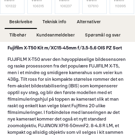
Varenr
Varenr
Varenr
Varenr
Varenr
101322
106315
106237
137610
113995
Beskrivelse
Teknisk info
Alternativer
Tilbehør
Kundeanmeldelser
Spørsmål og svar
Fujifilm X-T50 Kit m/XC15-45mm f/3.5-5.6 OIS PZ Sort
FUJIFILM X-T50
arver den høyoppløselige bildesensoren
og raske prosessoren fra det populære FUJIFILM X-T5,
men i et mindre og smidigere kamerahus som veier kun
438g. Tilt ross for sin kompakte størrelse rommer det en
fem-akslet bildestabilisering (IBIS) som kompenserer
opptil syv steg, og blir den første modellen med et
filmsimuleringshjul på toppen av kameraet slik at man
raskt og enkelt kan velge blant Fujfilms 20 ulike
filmsimuleringer. I forbindelse med lanseringen av det
nye kameraet kommer det også et nytt standard
zoomobjektiv, FUJINON XF16-50mmF2. 8-4.8 R LM, et
kompakt og allsidig objektiv som vil selges i kit sammen