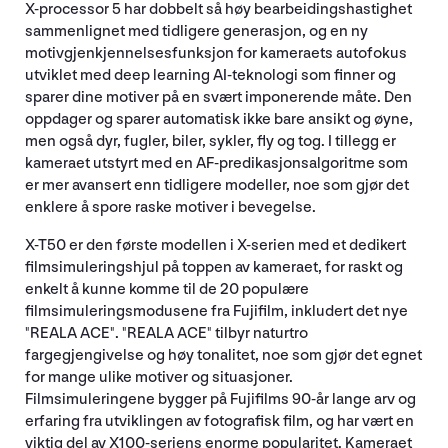
X-processor 5 har dobbelt så høy bearbeidingshastighet
sammenlignet med tidligere generasjon, og en ny
motivgjenkjennelsesfunksjon for kameraets autofokus
utviklet med deep learning AI-teknologi som finner og
sparer dine motiver på en svært imponerende måte. Den
oppdager og sparer automatisk ikke bare ansikt og øyne,
men også dyr, fugler, biler, sykler, fly og tog. I tillegg er
kameraet utstyrt med en AF-predikasjonsalgoritme som
er mer avansert enn tidligere modeller, noe som gjør det
enklere å spore raske motiver i bevegelse.
X-T50 er den første modellen i X-serien med et dedikert
filmsimuleringshjul på toppen av kameraet, for raskt og
enkelt å kunne komme til de 20 populære
filmsimuleringsmodusene fra Fujifilm, inkludert det nye
"REALA ACE". "REALA ACE" tilbyr naturtro
fargegjengivelse og høy tonalitet, noe som gjør det egnet
for mange ulike motiver og situasjoner.
Filmsimuleringene bygger på Fujifilms 90-år lange arv og
erfaring fra utviklingen av fotografisk film, og har vært en
viktig del av X100-seriens enorme popularitet. Kameraet