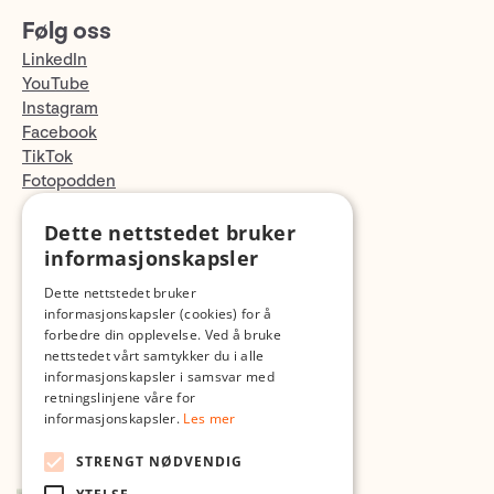
Følg oss
LinkedIn
YouTube
Instagram
Facebook
TikTok
Fotopodden
Dette nettstedet bruker
Med forbehold om skrive- og lagerfeil
informasjonskapsler
Dette nettstedet bruker
informasjonskapsler (cookies) for å
forbedre din opplevelse. Ved å bruke
nettstedet vårt samtykker du i alle
informasjonskapsler i samsvar med
retningslinjene våre for
informasjonskapsler.
Les mer
STRENGT NØDVENDIG