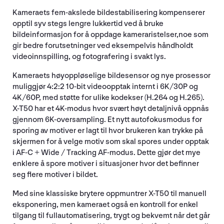
Kameraets fem-akslede bildestabilisering kompenserer
opptil syv stegs lengre lukkertid ved å bruke
bildeinformasjon for å oppdage kameraristelser,noe som
gir bedre forutsetninger ved eksempelvis håndholdt
videoinnspilling, og fotografering i svakt lys.
Kameraets høyoppløselige bildesensor og nye prosessor
muliggjør 4:2:2 10-bit videoopptak internt i 6K/30P og
4K/60P, med støtte for ulike kodekser (H.264 og H.265).
X-T50 har et 4K-modus hvor svært høyt detaljnivå oppnås
gjennom 6K-oversampling. Et nytt autofokusmodus for
sporing av motiver er lagt til hvor brukeren kan trykke på
skjermen for å velge motiv som skal spores under opptak
i AF-C + Wide / Tracking AF-modus. Dette gjør det mye
enklere å spore motiver i situasjoner hvor det befinner
seg flere motiver i bildet.
Med sine klassiske brytere oppmuntrer X-T50 til manuell
eksponering, men kameraet også en kontroll for enkel
tilgang til fullautomatisering, trygt og bekvemt når det går