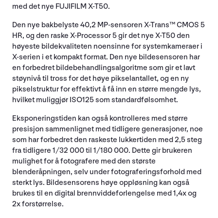
med det nye FUJIFILM X-T50.
Den nye bakbelyste 40,2 MP-sensoren X-Trans™ CMOS 5
HR, og den raske X-Processor 5 gir det nye X-T50 den
høyeste bildekvaliteten noensinne for systemkameraer i
X-serien i et kompakt format. Den nye bildesensoren har
en forbedret bildebehandlingsalgoritme som gir et lavt
støynivå til tross for det høye pikselantallet, og en ny
pikselstruktur for effektivt å få inn en større mengde lys,
hvilket muliggjør ISO125 som standardfølsomhet.
Eksponeringstiden kan også kontrolleres med større
presisjon sammenlignet med tidligere generasjoner, noe
som har forbedret den raskeste lukkertiden med 2,5 steg
fra tidligere 1/32 000 til 1/180 000. Dette gir brukeren
mulighet for å fotografere med den største
blenderåpningen, selv under fotograferingsforhold med
sterkt lys. Bildesensorens høye oppløsning kan også
brukes til en digital brennviddeforlengelse med 1,4x og
2x forstørrelse.