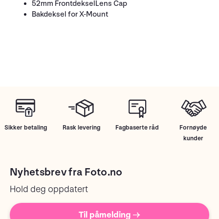
52mm FrontdekselLens Cap
Bakdeksel for X-Mount
Sikker betaling
Rask levering
Fagbaserte råd
Fornøyde
kunder
Nyhetsbrev fra Foto.no
Hold deg oppdatert
Til påmelding →