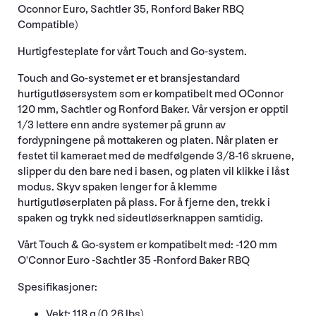
Oconnor Euro, Sachtler 35, Ronford Baker RBQ
Compatible)
Hurtigfesteplate for vårt Touch and Go-system.
Touch and Go-systemet er et bransjestandard
hurtigutløsersystem som er kompatibelt med OConnor
120 mm, Sachtler og Ronford Baker. Vår versjon er opptil
1/3 lettere enn andre systemer på grunn av
fordypningene på mottakeren og platen. Når platen er
festet til kameraet med de medfølgende 3/8-16 skruene,
slipper du den bare ned i basen, og platen vil klikke i låst
modus. Skyv spaken lenger for å klemme
hurtigutløserplaten på plass. For å fjerne den, trekk i
spaken og trykk ned sideutløserknappen samtidig.
Vårt Touch & Go-system er kompatibelt med: -120 mm
O'Connor Euro -Sachtler 35 -Ronford Baker RBQ
Spesifikasjoner:
Vekt: 118 g (0,26 lbs)