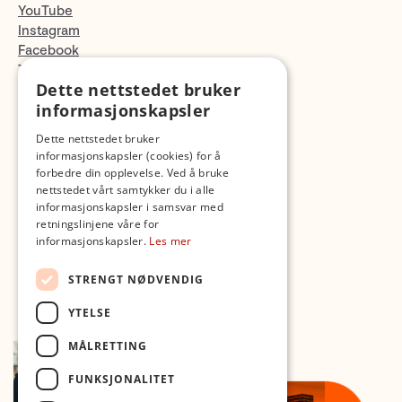
YouTube
Instagram
Facebook
TikTok
Dette nettstedet bruker
Fotopodden
informasjonskapsler
Med forbehold om skrive- og lagerfeil
Dette nettstedet bruker
informasjonskapsler (cookies) for å
forbedre din opplevelse. Ved å bruke
nettstedet vårt samtykker du i alle
informasjonskapsler i samsvar med
retningslinjene våre for
informasjonskapsler.
Les mer
STRENGT NØDVENDIG
YTELSE
MÅLRETTING
FUNKSJONALITET