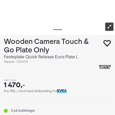
Wooden Camera Touch &
Go Plate Only
Festeplate Quick Release Euro Plate L
Varenr:
136439
inkl. mva
1 470,-
Fra 168,-/mnd med delbetaling fra
3
på butikklager