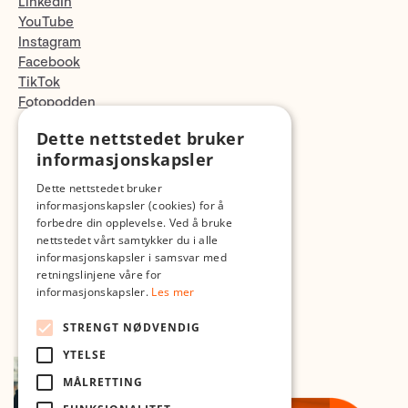
LinkedIn
YouTube
Instagram
Facebook
TikTok
Fotopodden
Dette nettstedet bruker
Med forbehold om skrive- og lagerfeil
informasjonskapsler
Dette nettstedet bruker
informasjonskapsler (cookies) for å
forbedre din opplevelse. Ved å bruke
nettstedet vårt samtykker du i alle
informasjonskapsler i samsvar med
retningslinjene våre for
informasjonskapsler.
Les mer
STRENGT NØDVENDIG
YTELSE
MÅLRETTING