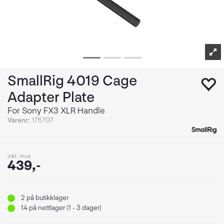
SmallRig 4019 Cage
Adapter Plate
For Sony FX3 XLR Handle
Varenr:
175707
inkl. mva
439,-
2
på butikklager
14
på nettlager (1 - 3 dager)