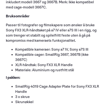
inkludert modell 3667 og 3667B. Merk: Ikke kompatibel
med cage-modell 3667C.
Bruksområder
Passer til fotografer og filmskapere som ønsker å bruke
Sony FX3 XLR-håndtaket på a7 IV eller a7S III i en rigg, og
som trenger et stabilt og spilelfritt feste uten å gå på
kompromiss med kameraets funksjonalitet.
Kompatible kameraer: Sony a7 IV, Sony a7S III
Kompatible cager: SmallRig 3667, 3667B (ikke
3667C)
XLR-håndtak: Sony FX3 XLR Handle
Materiale: Aluminium og rustfritt stål
I pakken:
SmallRig 4019 Cage Adapter Plate for Sony FX3 XLR
Handle
3 x skrue
Skrunøkkel