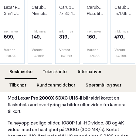
Lexar Professional Multi-Card Reader
Caruba Kortholder MCC-2 8xSD
Caruba Kortholder MCC-7 m/USB3 Kortleser
Caruba Kortholder MCC-6 4xSD + 4x microS
Caruba Kortholder MCC-8
3-in1 USB-C Kortleser SD/Micro SD/CF
Minnekort etui til 8 SD-kort
7x SD, 16x mSD, 2x microSIM, 2x nanoSIM
Plass til 4 x SD + 4 x microSD kort
m/USB 3.0 kortleser
inkl. mva
inkl. mva
inkl. mva
inkl. mva
inkl. mva
599,-
149,-
319,-
160,-
470,-
Varenr
Varenr
Varenr
Varenr
Varenr
131029
147985
147989
147988
147990
Beskrivelse
Teknisk info
Alternativer
Tilbehør
Kundeanmeldelser
Spørsmål og svar
Med
Lexar Pro 2000X SDXC UHS-II
blir aldri kortet en
flaskehals ved overføring av bilder eller video fra kamera
til kort.
Ta høyoppløselige bilder, 1080P full-HD video, 3D og 4K
video, med en hastighet på 2000x (300 MB/s). Kortet