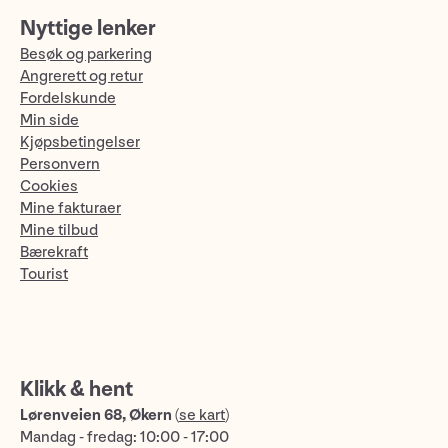
Nyttige lenker
Besøk og parkering
Angrerett og retur
Fordelskunde
Min side
Kjøpsbetingelser
Personvern
Cookies
Mine fakturaer
Mine tilbud
Bærekraft
Tourist
Klikk & hent
Lørenveien 68, Økern
(
se kart
)
Mandag - fredag: 10:00 - 17:00