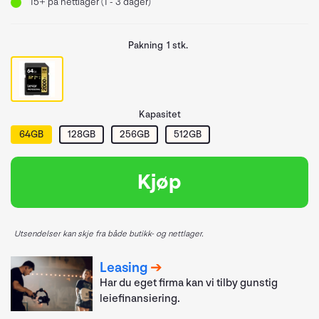
15+
på nettlager (1 - 3 dager)
Pakning
1 stk.
Kapasitet
64GB
128GB
256GB
512GB
Kjøp
Utsendelser kan skje fra både butikk- og nettlager.
Leasing
Har du eget firma kan vi tilby gunstig
leiefinansiering.