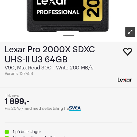
Lexar Pro 2000X SDXC
UHS-II U3 64GB
V90, Max Read 300 - Write 260 MB/s
Varenr:
137458
inkl. mva
1 899,-
Fra 204,-/mnd med delbetaling fra
1
på butikklager