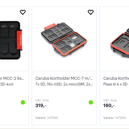
Caruba Kortholder MCC-2 8xSD
Caruba Kortholder MCC-7 m/USB3 Kortleser
8 SD-kort
7x SD, 16x mSD, 2x microSIM, 2x nanoSIM
Plass til 4 x S
inkl. mva
inkl. mva
319,-
160,-
Varenr
147989
Varenr
147988