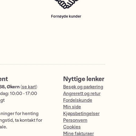
Fornøyde kunder
ent
Nyttige lenker
68, Økern
(
se kart
)
Besøk og parkering
dag: 10:00 - 17:00
Angrerett og retur
ngt
Fordelskunde
Min side
sninger for henting
Kjøpsbetingelser
gstid, ta kontakt for
Personvern
ale.
Cookies
Mine fakturaer