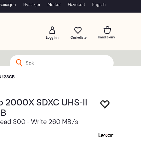
spirasjon
Hva skjer
Merker
Gavekort
English
Logg inn
3 128GB
ro 2000X SDXC UHS-II
GB
ead 300 - Write 260 MB/s