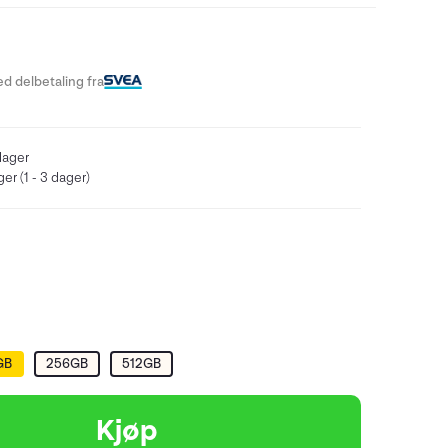
d delbetaling fra
lager
er (1 - 3 dager)
GB
256GB
512GB
Kjøp