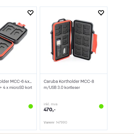
Caruba Kortholder MCC-6 4xSD + 4x microS
Caruba Kortholder MCC-8
D + 4 x microSD kort
m/USB 3.0 kortleser
inkl. mva
470,-
Varenr
147990