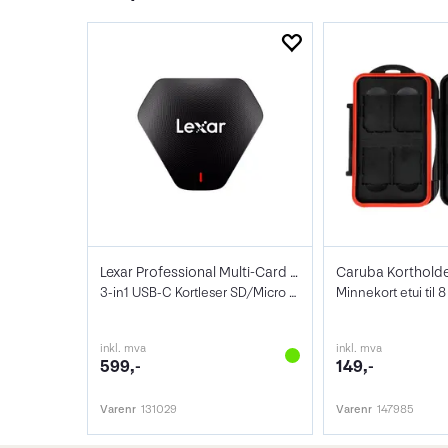
Lexar Professional Multi-Card Reader
3-in1 USB-C Kortleser SD/Micro SD/CF
Minnekort etui til 
inkl. mva
inkl. mva
599,-
149,-
Varenr
131029
Varenr
147985