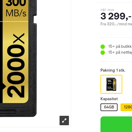
inkl. mva
3 299,-
Fra 320,-/mnd me
15+
på butikk
15+
på nettlag
Pakning
1 stk.
Kapasitet
64GB
128