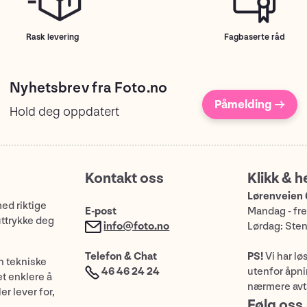
Rask levering
Fagbaserte råd
Nyhetsbrev fra Foto.no
Påmelding →
Hold deg oppdatert
Kontakt oss
Klikk & h
Lørenveien 
med riktige
E-post
Mandag - fre
uttrykke deg
info@foto.no
Lørdag: Ste
Telefon & Chat
PS!
Vi har lø
n tekniske
46 46 24 24
utenfor åpnin
et enklere å
nærmere avt
er lever for,
Følg oss