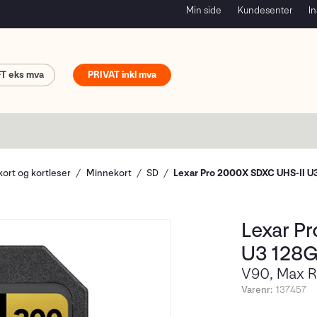
Min side
Kundesenter
In
FT
PRIVAT
ort og kortleser
Minnekort
SD
Lexar Pro 2000X SDXC UHS-II U
Lexar P
U3 128
V90, Max R
Varenr:
137457