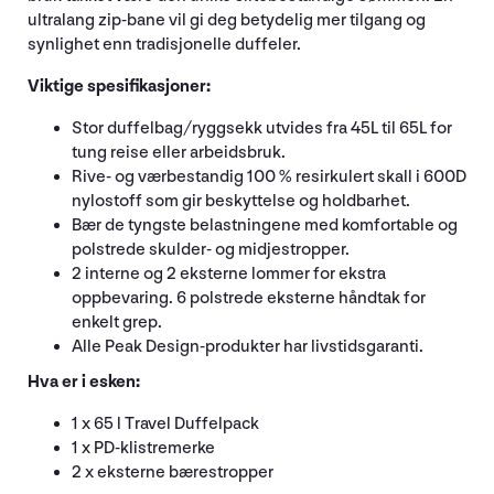
ultralang zip-bane vil gi deg betydelig mer tilgang og
synlighet enn tradisjonelle duffeler.
Viktige spesifikasjoner:
Stor duffelbag/ryggsekk utvides fra 45L til 65L for
tung reise eller arbeidsbruk.
Rive- og værbestandig 100 % resirkulert skall i 600D
nylostoff som gir beskyttelse og holdbarhet.
Bær de tyngste belastningene med komfortable og
polstrede skulder- og midjestropper.
2 interne og 2 eksterne lommer for ekstra
oppbevaring. 6 polstrede eksterne håndtak for
enkelt grep.
Alle Peak Design-produkter har livstidsgaranti.
Hva er i esken:
1 x 65 l Travel Duffelpack
1 x PD-klistremerke
2 x eksterne bærestropper