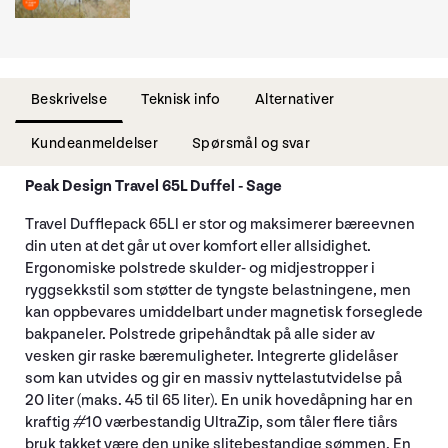
Beskrivelse
Teknisk info
Alternativer
Kundeanmeldelser
Spørsmål og svar
Peak Design Travel 65L Duffel - Sage
Travel Dufflepack 65Ll er stor og maksimerer bæreevnen
din uten at det går ut over komfort eller allsidighet.
Ergonomiske polstrede skulder- og midjestropper i
ryggsekkstil som støtter de tyngste belastningene, men
kan oppbevares umiddelbart under magnetisk forseglede
bakpaneler. Polstrede gripehåndtak på alle sider av
vesken gir raske bæremuligheter. Integrerte glidelåser
som kan utvides og gir en massiv nyttelastutvidelse på
20 liter (maks. 45 til 65 liter). En unik hovedåpning har en
kraftig #10 værbestandig UltraZip, som tåler flere tiårs
bruk takket være den unike slitebestandige sømmen. En