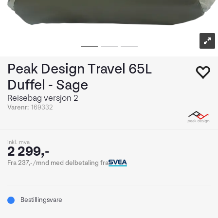
Peak Design Travel 65L
Duffel - Sage
Reisebag versjon 2
Varenr:
169332
inkl. mva
2 299,-
Fra 237,-/mnd med delbetaling fra
Bestillingsvare