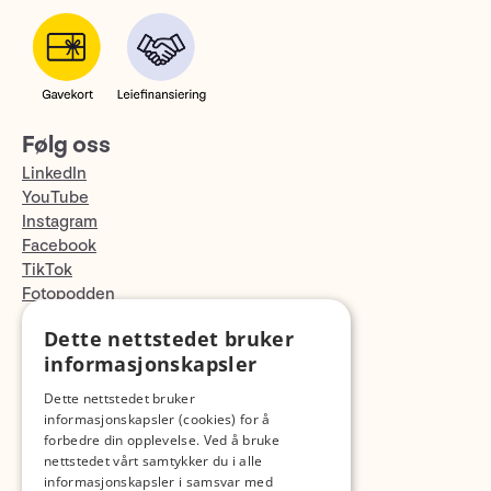
Følg oss
LinkedIn
YouTube
Instagram
Facebook
TikTok
Fotopodden
Dette nettstedet bruker
Med forbehold om skrive- og lagerfeil
informasjonskapsler
Dette nettstedet bruker
informasjonskapsler (cookies) for å
forbedre din opplevelse. Ved å bruke
nettstedet vårt samtykker du i alle
informasjonskapsler i samsvar med