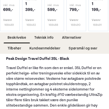
1
1
inkl. mva
inkl. mva
inkl. mva
699,-
399,-
599,-
799,-
199,-
Varenr
Varenr
Varenr
Varenr
Varenr
168489
168492
168488
168490
168491
Beskrivelse
Teknisk info
Alternativer
Tilbehør
Kundeanmeldelser
Spørsmål og svar
Peak Design Travel Duffel 35L - Black
Travel Duffel er like fin som den er enkel. 35L Duffel er en
perfekt helge- eller treningsveske eller sidekick til en av
våre større reisevesker. Veskene har avtagbare polstrede
topphåndtak, en avtagbar polstret skulderstropp, 2
interne nettinglommer og 4 eksterne sidelommer for
ekstra organisering. En kraftig #10 værbestandig UltraZip
tåler flere tiårs bruk takket være den punike
slitebestandige sømmen. Den enkle glidelåsen gir høy