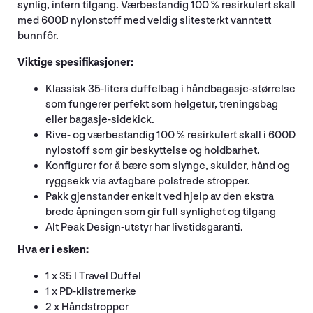
synlig, intern tilgang. Værbestandig 100 % resirkulert skall
med 600D nylonstoff med veldig slitesterkt vanntett
bunnfôr.
Viktige spesifikasjoner:
Klassisk 35-liters duffelbag i håndbagasje-størrelse
som fungerer perfekt som helgetur, treningsbag
eller bagasje-sidekick.
Rive- og værbestandig 100 % resirkulert skall i 600D
nylostoff som gir beskyttelse og holdbarhet.
Konfigurer for å bære som slynge, skulder, hånd og
ryggsekk via avtagbare polstrede stropper.
Pakk gjenstander enkelt ved hjelp av den ekstra
brede åpningen som gir full synlighet og tilgang
Alt Peak Design-utstyr har livstidsgaranti.
Hva er i esken:
1 x 35 l Travel Duffel
1 x PD-klistremerke
2 x Håndstropper