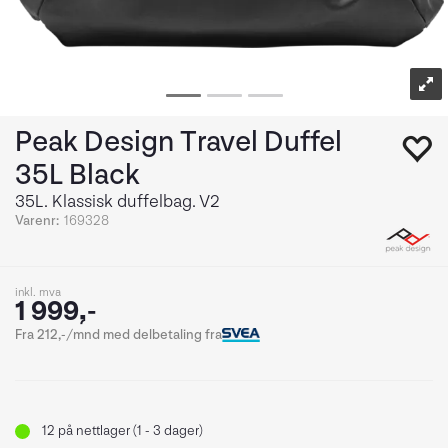
Peak Design Travel Duffel
35L Black
35L. Klassisk duffelbag. V2
Varenr:
169328
inkl. mva
1 999,-
Fra 212,-/mnd med delbetaling fra
12
på nettlager (1 - 3 dager)