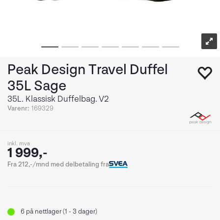
Peak Design Travel Duffel
35L Sage
35L. Klassisk Duffelbag. V2
Varenr:
169329
inkl. mva
1 999,-
Fra 212,-/mnd med delbetaling fra
6
på nettlager (1 - 3 dager)