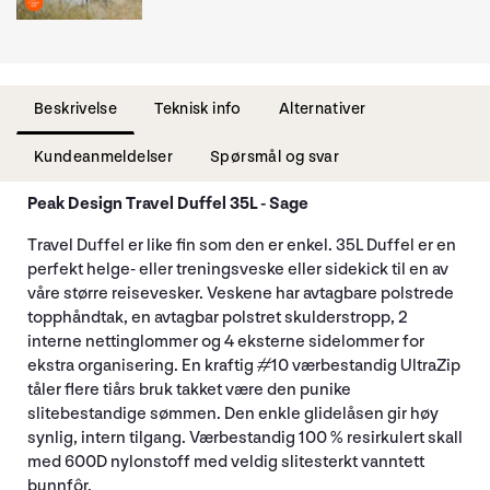
Beskrivelse
Teknisk info
Alternativer
Kundeanmeldelser
Spørsmål og svar
Peak Design Travel Duffel 35L - Sage
Travel Duffel er like fin som den er enkel. 35L Duffel er en
perfekt helge- eller treningsveske eller sidekick til en av
våre større reisevesker. Veskene har avtagbare polstrede
topphåndtak, en avtagbar polstret skulderstropp, 2
interne nettinglommer og 4 eksterne sidelommer for
ekstra organisering. En kraftig #10 værbestandig UltraZip
tåler flere tiårs bruk takket være den punike
slitebestandige sømmen. Den enkle glidelåsen gir høy
synlig, intern tilgang. Værbestandig 100 % resirkulert skall
med 600D nylonstoff med veldig slitesterkt vanntett
bunnfôr.