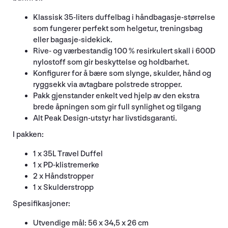
Klassisk 35-liters duffelbag i håndbagasje-størrelse
som fungerer perfekt som helgetur, treningsbag
eller bagasje-sidekick.
Rive- og værbestandig 100 % resirkulert skall i 600D
nylostoff som gir beskyttelse og holdbarhet.
Konfigurer for å bære som slynge, skulder, hånd og
ryggsekk via avtagbare polstrede stropper.
Pakk gjenstander enkelt ved hjelp av den ekstra
brede åpningen som gir full synlighet og tilgang
Alt Peak Design-utstyr har livstidsgaranti.
I pakken:
1 x 35L Travel Duffel
1 x PD-klistremerke
2 x Håndstropper
1 x Skulderstropp
Spesifikasjoner:
Utvendige mål: 56 x 34,5 x 26 cm