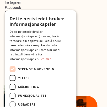
Instagram
Facebook
TikTok
Dette nettstedet bruker
Fotopodden
informasjonskapsler
Med forbehold om skrive- og lagerfeil
Dette nettstedet bruker
informasjonskapsler (cookies) for å
forbedre din opplevelse. Ved å bruke
nettstedet vårt samtykker du i alle
informasjonskapsler i samsvar med
retningslinjene våre for
informasjonskapsler.
Les mer
STRENGT NØDVENDIG
YTELSE
MÅLRETTING
FUNKSJONALITET
UGRADERT