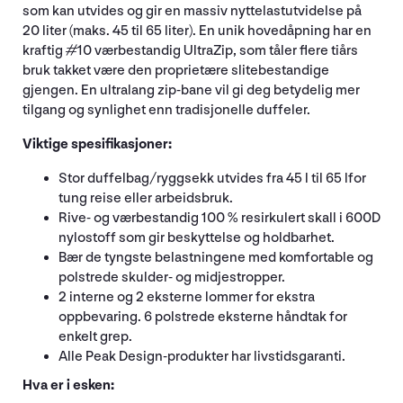
som kan utvides og gir en massiv nyttelastutvidelse på
20 liter (maks. 45 til 65 liter). En unik hovedåpning har en
kraftig #10 værbestandig UltraZip, som tåler flere tiårs
bruk takket være den proprietære slitebestandige
gjengen. En ultralang zip-bane vil gi deg betydelig mer
tilgang og synlighet enn tradisjonelle duffeler.
Viktige spesifikasjoner:
Stor duffelbag/ryggsekk utvides fra 45 l til 65 lfor
tung reise eller arbeidsbruk.
Rive- og værbestandig 100 % resirkulert skall i 600D
nylostoff som gir beskyttelse og holdbarhet.
Bær de tyngste belastningene med komfortable og
polstrede skulder- og midjestropper.
2 interne og 2 eksterne lommer for ekstra
oppbevaring. 6 polstrede eksterne håndtak for
enkelt grep.
Alle Peak Design-produkter har livstidsgaranti.
Hva er i esken: