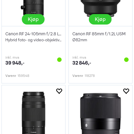
Kjøp
Kjøp
Canon RF 24-105mm f/2.8 L IS USM Z
Canon RF 85mm f/1.2L USM
Hybrid foto- og video-objektiv. Ø82mm
Ø82mm
inkl. mva
inkl. mva
39 948,-
32 846,-
Varenr
159548
Varenr
118278