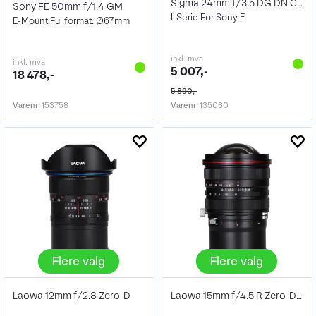
Sigma 24mm f/3.5 DG DN Contemporary
Sony FE 50mm f/1.4 GM
I-Serie For Sony E
E-Mount Fullformat. Ø67mm
inkl. mva
inkl. mva
5 007,-
18 478,-
5 890,-
Varenr
153758
Varenr
135060
Flere valg
Flere valg
Laowa 12mm f/2.8 Zero-D
Laowa 15mm f/4.5 R Zero-D Shift