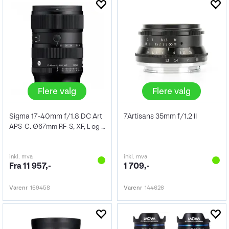
Flere valg
Flere valg
Sigma 17-40mm f/1.8 DC Art
7Artisans 35mm f/1.2 II
APS-C. Ø67mm RF-S, XF, L og FE
inkl. mva
inkl. mva
Fra 11 957,-
1 709,-
Varenr
169458
Varenr
144626