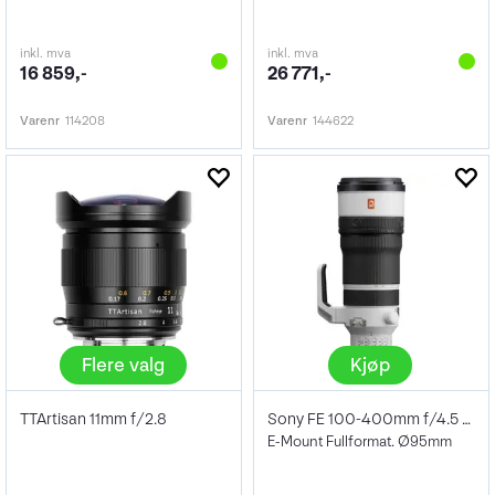
inkl. mva
inkl. mva
16 859,-
26 771,-
Varenr
114208
Varenr
144622
Flere valg
Kjøp
TTArtisan 11mm f/2.8
Sony FE 100-400mm f/4.5 GM OSS
E-Mount Fullformat. Ø95mm