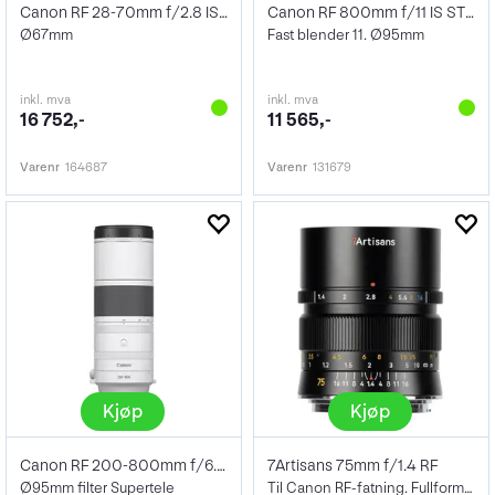
Canon RF 28-70mm f/2.8 IS STM
Canon RF 800mm f/11 IS STM
Ø67mm
Fast blender 11. Ø95mm
inkl. mva
inkl. mva
16 752,-
11 565,-
Varenr
164687
Varenr
131679
Kjøp
Kjøp
Canon RF 200-800mm f/6.3-9 IS USM
7Artisans 75mm f/1.4 RF
Ø95mm filter Supertele
Til Canon RF-fatning. Fullformat. Sort