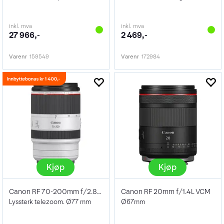
inkl. mva
inkl. mva
27 966,-
2 469,-
Varenr
159549
Varenr
172984
Kjøp
Kjøp
Canon RF 70-200mm f/2.8L IS USM
Canon RF 20mm f/1.4L VCM
Lyssterk telezoom. Ø77 mm
Ø67mm