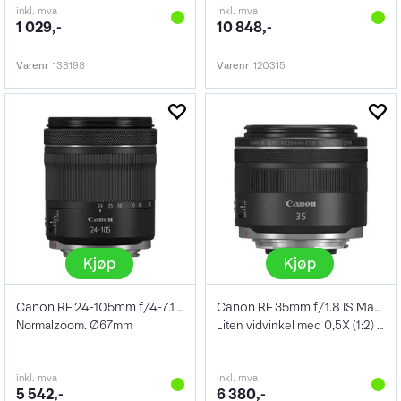
inkl. mva
inkl. mva
1 029,-
10 848,-
Varenr
138198
Varenr
120315
Kjøp
Kjøp
Canon RF 24-105mm f/4-7.1 IS STM
Canon RF 35mm f/1.8 IS Macro STM
Normalzoom. Ø67mm
Liten vidvinkel med 0,5X (1:2) Makro Ø52
inkl. mva
inkl. mva
5 542,-
6 380,-