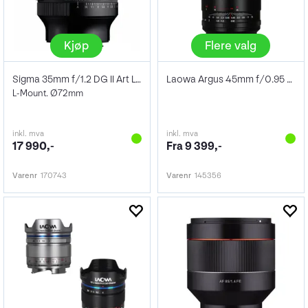
Kjøp
Flere valg
Sigma 35mm f/1.2 DG II Art L-Mount
Laowa Argus 45mm f/0.95 FF
L-Mount. Ø72mm
inkl. mva
inkl. mva
17 990,-
Fra 9 399,-
Varenr
170743
Varenr
145356