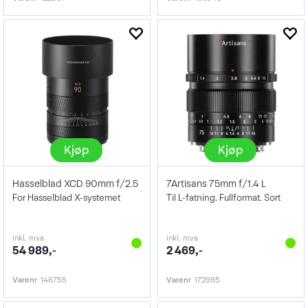
Kjøp
Kjøp
Hasselblad XCD 90mm f/2.5
7Artisans 75mm f/1.4 L
For Hasselblad X-systemet
Til L-fatning. Fullformat. Sort
inkl. mva
inkl. mva
54 989,-
2 469,-
Varenr
146755
Varenr
172985