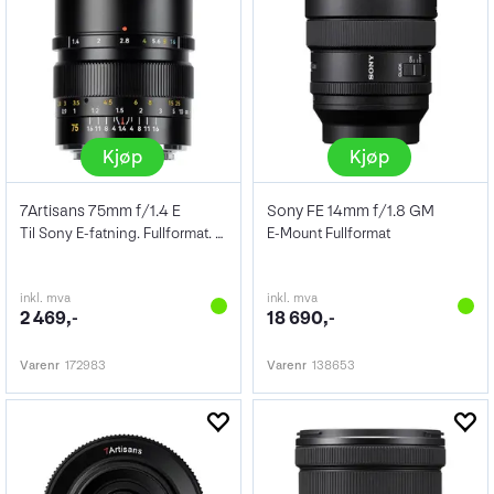
Kjøp
Kjøp
7Artisans 75mm f/1.4 E
Sony FE 14mm f/1.8 GM
Til Sony E-fatning. Fullformat. Sort
E-Mount Fullformat
inkl. mva
inkl. mva
2 469,-
18 690,-
Varenr
172983
Varenr
138653