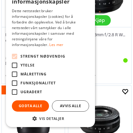
informasjonskapsler
Dette nettstedet bruker
informasjonskapsler (cookies) for å
Kjøp
Kjøp
forbedre din opplevelse. Ved å bruke
nettstedet vårt samtykker du i alle
informasjonskapsler i samsvar med
Fujifilm XF 23mm f/2.8 R WR Sølv
Fujifilm XF 23mm f/2.8 R WR Sort
retningslinjene våre for
Ø39mm
Ø39mm
informasjonskapsler.
Les mer
STRENGT NØDVENDIG
inkl. mva
inkl. mva
5 989,-
5 989,-
YTELSE
MÅLRETTING
Varenr
169306
Varenr
169307
FUNKSJONALITET
15%
UGRADERT
GODTA ALLE
AVVIS ALLE
VIS DETALJER