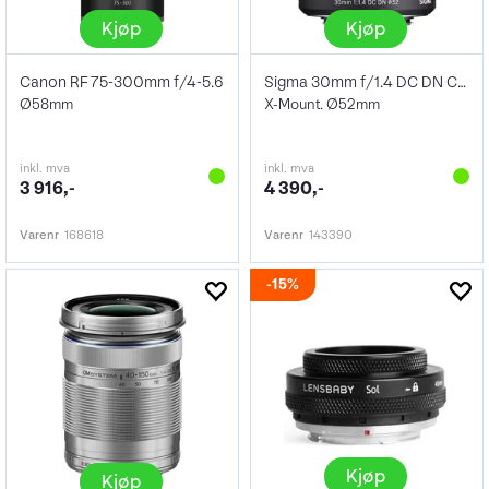
Kjøp
Kjøp
Canon RF 75-300mm f/4-5.6
Sigma 30mm f/1.4 DC DN Contemporary
Ø58mm
X-Mount. Ø52mm
inkl. mva
inkl. mva
3 916,-
4 390,-
Varenr
168618
Varenr
143390
15%
Kjøp
Kjøp