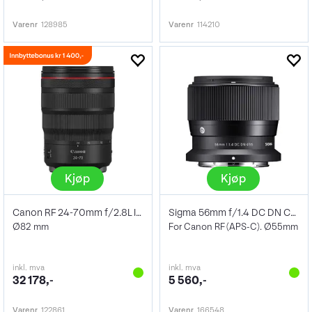
Varenr
128985
Varenr
114210
Kjøp
Kjøp
Canon RF 24-70mm f/2.8L IS USM
Sigma 56mm f/1.4 DC DN Contemporary
Ø82 mm
For Canon RF (APS-C). Ø55mm
inkl. mva
inkl. mva
32 178,-
5 560,-
Varenr
122861
Varenr
166548