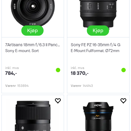
Kjøp
Kjøp
7Artisans 18mm f/6.3 II Pancake
Sony FE PZ 16-35mm f/4 G
Sony E-mount. Sort
E-Mount Fullformat. Ø72mm
inkl. mva
inkl. mva
784,-
18 370,-
Varenr
153894
Varenr
144143