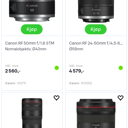
Kjøp
Kjøp
Canon RF 50mm f/1.8 STM
Canon RF 24-50mm f/4.5-6.3 IS STM
Normalobjektiv. Ø43mm
Ø58mm
inkl. mva
inkl. mva
2 560,-
4 579,-
Varenr
133711
Varenr
153392