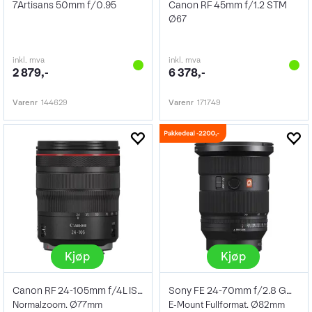
7Artisans 50mm f/0.95
Canon RF 45mm f/1.2 STM
Ø67
inkl. mva
inkl. mva
2 879,-
6 378,-
Varenr
144629
Varenr
171749
Kjøp
Kjøp
Canon RF 24-105mm f/4L IS USM
Sony FE 24-70mm f/2.8 GM II
Normalzoom. Ø77mm
E-Mount Fullformat. Ø82mm