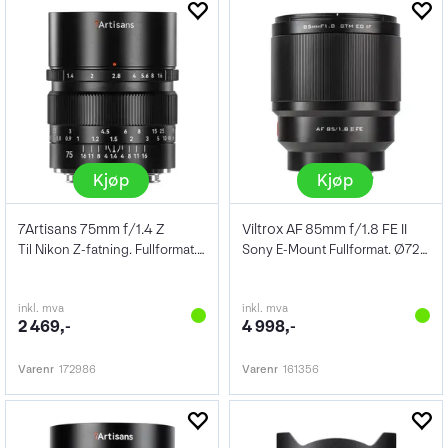
Kjøp
Kjøp
7Artisans 75mm f/1.4 Z
Viltrox AF 85mm f/1.8 FE II
Til Nikon Z-fatning. Fullformat. Sort
Sony E-Mount Fullformat. Ø72mm
inkl. mva
inkl. mva
2 469,-
4 998,-
Varenr
172986
Varenr
161356