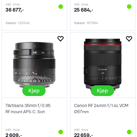
inkl. mva
inkl. mva
36 677,-
25 684,-
Varenr
123548
Varenr
167884
Kjøp
Kjøp
7Artisans 35mm f/0.95
Canon RF 24mm f/1.4L VCM
RF mount APS-C. Sort
Ø67mm
inkl. mva
inkl. mva
2 609,-
22 659,-