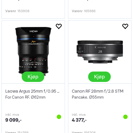
Varenr
153908
Varenr
165986
Kjøp
Kjøp
Laowa Argus 25mm f/0.95 CF APO
Canon RF 28mm f/2.8 STM
For Canon RF. Ø62mm
Pancake. Ø55mm
inkl. mva
inkl. mva
9 099,-
4 377,-
Varenr
154769
Varenr
156208