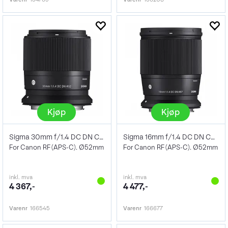
Kjøp
Kjøp
Sigma 30mm f/1.4 DC DN Contemporary
Sigma 16mm f/1.4 DC DN Contemporary RF
For Canon RF (APS-C). Ø52mm
For Canon RF (APS-C). Ø52mm
inkl. mva
inkl. mva
4 367,-
4 477,-
Varenr
166545
Varenr
166677