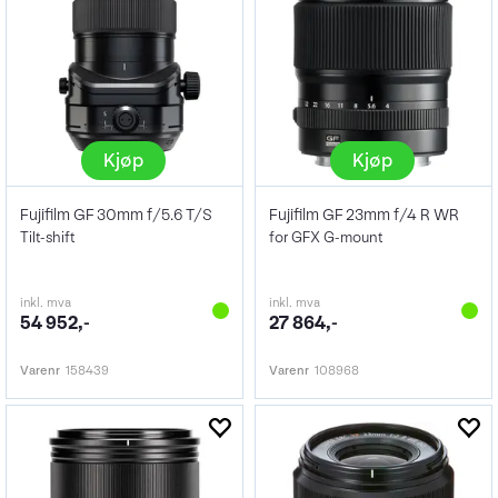
Kjøp
Kjøp
Fujifilm GF 30mm f/5.6 T/S
Fujifilm GF 23mm f/4 R WR
Tilt-shift
for GFX G-mount
inkl. mva
inkl. mva
54 952,-
27 864,-
Varenr
158439
Varenr
108968