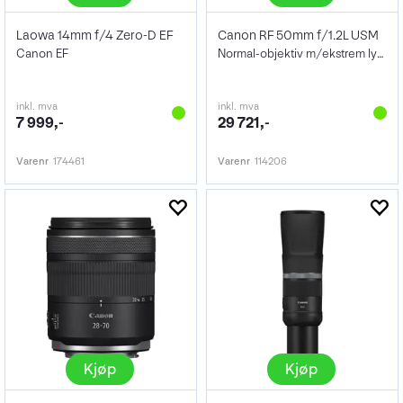
Laowa 14mm f/4 Zero-D EF
Canon RF 50mm f/1.2L USM
Canon EF
Normal-objektiv m/ekstrem lysstyrke. Ø77
inkl. mva
inkl. mva
7 999,-
29 721,-
Varenr
174461
Varenr
114206
Kjøp
Kjøp