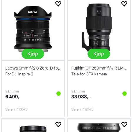
Kjøp
Kjøp
Laowa 9mm f/2.8 Zero-D for DJI
Fujifilm GF 250mm f/4 R LM OIS WR
For DJI Inspire 2
Tele for GFX kamera
inkl. mva
inkl. mva
6 499,-
33 988,-
Varenr
116575
Varenr
112746