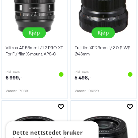
Kjøp
Kjøp
Viltrox AF 56mm f/1.2 PRO XF
Fujifilm XF 23mm f/2.0 R WR
For Fujifilm X-mount. APS-C
Ø43mm
inkl. mva
inkl. mva
6 999,-
5 498,-
Varenr
170391
Varenr
106229
Dette nettstedet bruker