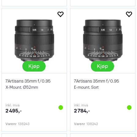
Kjøp
Kjøp
7Artisans 35mm f/0.95
7Artisans 35mm f/0.95
X-Mount. Ø52mm
E-mount. Sort
inkl. mva
inkl. mva
2 495,-
2 784,-
Varenr
138243
Varenr
138242