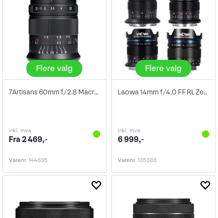
Flere valg
Flere valg
7Artisans 60mm f/2.8 Macro Mk II
Laowa 14mm f/4.0 FF RL Zero-D
inkl. mva
inkl. mva
Fra 2 469,-
6 999,-
Varenr
144635
Varenr
135388