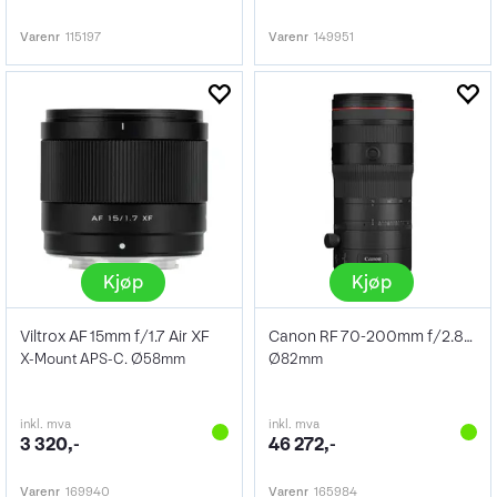
Varenr
115197
Varenr
149951
Kjøp
Kjøp
Viltrox AF 15mm f/1.7 Air XF
Canon RF 70-200mm f/2.8L IS USM Z Black
X-Mount APS-C. Ø58mm
Ø82mm
inkl. mva
inkl. mva
3 320,-
46 272,-
Varenr
169940
Varenr
165984