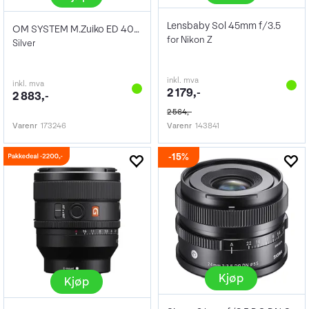
Lensbaby Sol 45mm f/3.5
OM SYSTEM M.Zuiko ED 40-150mm f/4.0-5.6R
for Nikon Z
Silver
inkl. mva
inkl. mva
2 179,-
2 883,-
2 564,-
Varenr
173246
Varenr
143841
15%
Kjøp
Kjøp