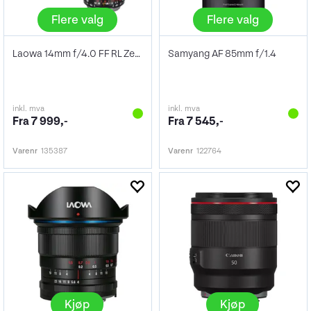
Flere valg
Flere valg
Laowa 14mm f/4.0 FF RL Zero-D
Samyang AF 85mm f/1.4
inkl. mva
inkl. mva
Fra 7 999,-
Fra 7 545,-
Varenr
135387
Varenr
122764
Kjøp
Kjøp