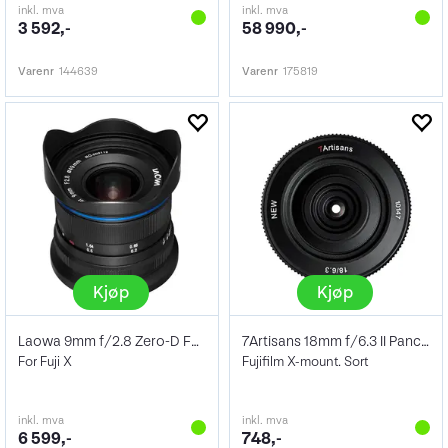
inkl. mva
inkl. mva
3 592,-
58 990,-
Varenr
144639
Varenr
175819
Kjøp
Kjøp
Laowa 9mm f/2.8 Zero-D For Fuji X
7Artisans 18mm f/6.3 II Pancake
For Fuji X
Fujifilm X-mount. Sort
inkl. mva
inkl. mva
6 599,-
748,-