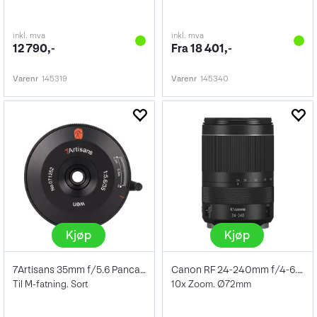
inkl. mva
inkl. mva
12 790,-
Fra 18 401,-
Varenr
145319
Varenr
145340
Kjøp
Kjøp
7Artisans 35mm f/5.6 Pancake
Canon RF 24-240mm f/4-6.3 IS USM
Til M-fatning. Sort
10x Zoom. Ø72mm