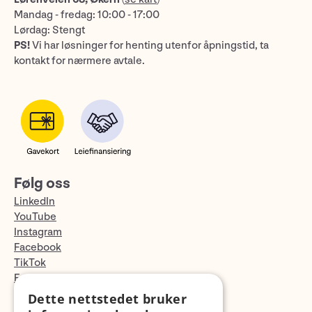
Mandag - fredag: 10:00 - 17:00
Lørdag: Stengt
PS!
Vi har løsninger for henting utenfor åpningstid, ta
kontakt for nærmere avtale.
Følg oss
LinkedIn
YouTube
Instagram
Facebook
TikTok
Fotopodden
Dette nettstedet bruker
Med forbehold om skrive- og lagerfeil