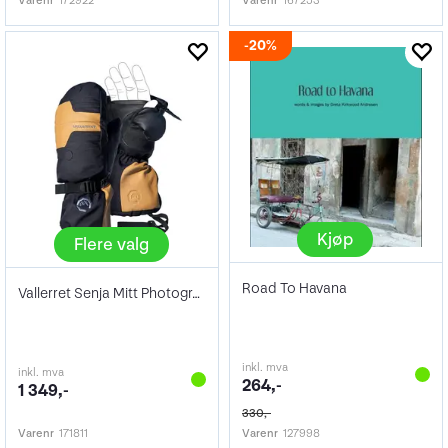
Varenr
172922
Varenr
167253
20%
Kjøp
Flere valg
Road To Havana
Vallerret Senja Mitt Photography Gloves
inkl. mva
inkl. mva
264,-
1 349,-
330,-
Varenr
171811
Varenr
127998