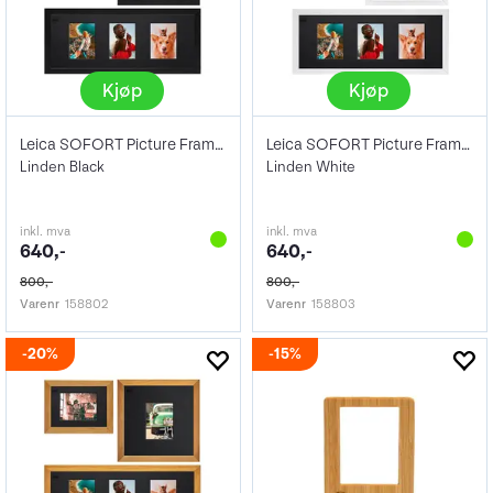
Kjøp
Kjøp
Leica SOFORT Picture Frame-Set
Leica SOFORT Picture Frame-Set
Linden Black
Linden White
inkl. mva
inkl. mva
640,-
640,-
800,-
800,-
Varenr
158802
Varenr
158803
20%
15%