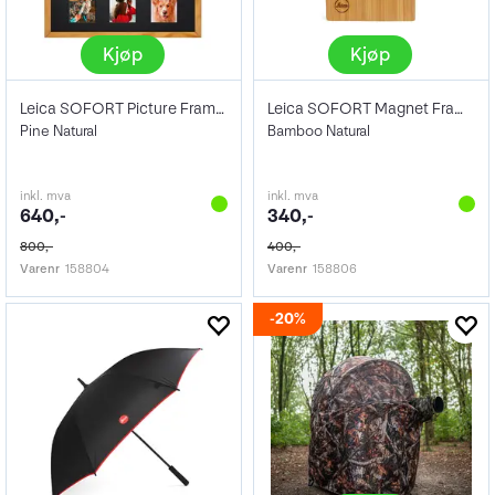
Kjøp
Kjøp
Leica SOFORT Picture Frame-Set
Leica SOFORT Magnet Frame-Set
Pine Natural
Bamboo Natural
inkl. mva
inkl. mva
640,-
340,-
800,-
400,-
Varenr
158804
Varenr
158806
20%