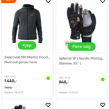
Kjøp
Flere valg
Swarovski MH Merino Hoodie Male XXXL
Vallerret W's Nordic Photography Glove
Merinoull genser herre
Størrelse: XS - L
inkl. mva
inkl. mva
1 440,-
849,-
1 800,-
Varenr
164976
Varenr
134933