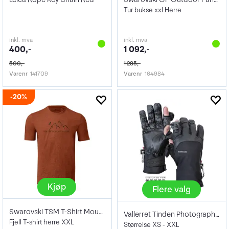
Tur bukse xxl Herre
inkl. mva
inkl. mva
400,-
1 092,-
500,-
1 285,-
Varenr
141709
Varenr
164984
20%
Kjøp
Flere valg
Swarovski TSM T-Shirt Mount. Male XXL
Vallerret Tinden Photography Glove
Fjell T-shirt herre XXL
Størrelse XS - XXL