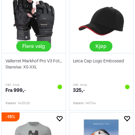
Flere valg
Kjøp
Vallerret Markhof Pro V3 Fotohansker
Leica Cap Logo Embossed
Størrelse: XS-XXL
inkl. mva
inkl. mva
Fra 999,-
325,-
Varenr
143508
Varenr
141704
15%