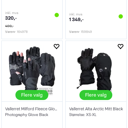
inkl. mva
inkl. mva
320,-
1 349,-
400,-
Varenr
164978
Varenr
159849
Flere valg
Flere valg
Vallerret Milford Fleece Glove - XS-XL
Vallerret Alta Arctic Mitt Black
Photography Glove Black
Størrelse: XS-XL