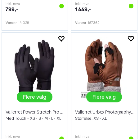
inkl. mva
inkl. mva
799,-
1 449,-
Varenr
141029
Varenr
167362
Flere valg
Flere valg
Vallerret Power Stretch Pro Liner
Vallerret Urbex Photography Glove Brown
Med Touch - XS - S - M - L - XL
Størrelse: XS - XL
inkl. mva
inkl. mva