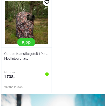
Kjøp
Caruba Kamuflasjetelt 1 Person
Med integrert stol
inkl. mva
1 738,-
Varenr
148020