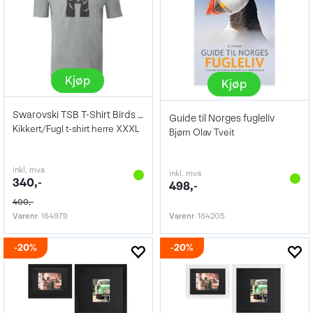
Kjøp
Kjøp
Swarovski TSB T-Shirt Birds Male XXXL
Guide til Norges fugleliv
Kikkert/Fugl t-shirt herre XXXL
Bjørn Olav Tveit
inkl. mva
inkl. mva
340,-
498,-
400,-
Varenr
164979
Varenr
164205
20%
20%