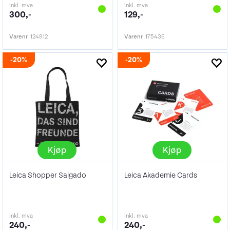
inkl. mva
inkl. mva
300,-
129,-
Varenr
124912
Varenr
175436
20%
20%
Kjøp
Kjøp
Leica Shopper Salgado
Leica Akademie Cards
inkl. mva
inkl. mva
240,-
240,-