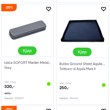
20%
Kjøp
Kjøp
Leica SOFORT Marker Metal Box
Buteo Ground Sheet Aquila 150x150cm
Grey
Teltbunn til Aquila Mark II
inkl. mva
inkl. mva
320,-
250,-
400,-
Varenr
158807
Varenr
164421
20%