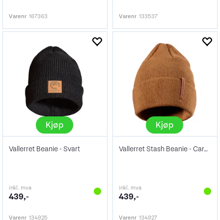
Varenr
167363
Varenr
133537
Kjøp
Kjøp
Vallerret Beanie - Svart
Vallerret Stash Beanie - Caramel
inkl. mva
inkl. mva
439,-
439,-
Varenr
134925
Varenr
134927