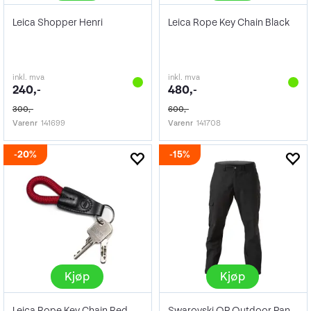
Leica Shopper Henri
Leica Rope Key Chain Black
inkl. mva
inkl. mva
240,-
480,-
300,-
600,-
Varenr
141699
Varenr
141708
20%
15%
Kjøp
Kjøp
Leica Rope Key Chain Red
Swarovski OP Outdoor Pants Male XXL