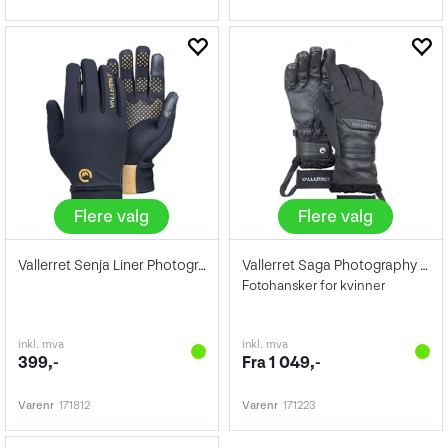
Flere valg
Flere valg
Vallerret Senja Liner Photography Gloves
Vallerret Saga Photography Gloves
Fotohansker for kvinner
inkl. mva
inkl. mva
399,-
Fra 1 049,-
Varenr
171812
Varenr
171223