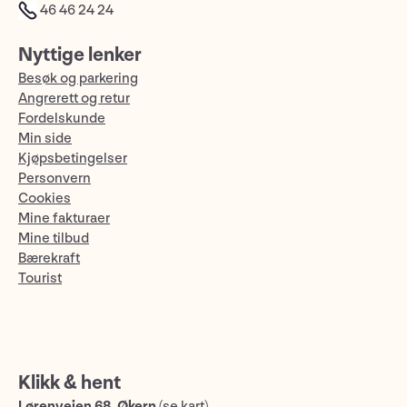
46 46 24 24
Nyttige lenker
Besøk og parkering
Angrerett og retur
Fordelskunde
Min side
Kjøpsbetingelser
Personvern
Cookies
Mine fakturaer
Mine tilbud
Bærekraft
Tourist
Klikk & hent
Lørenveien 68, Økern
(
se kart
)