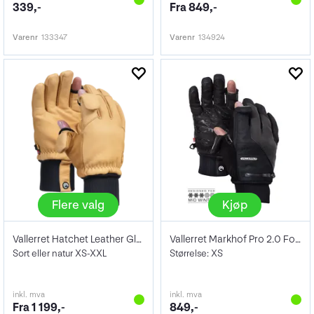
339,-
Fra 849,-
Varenr
133347
Varenr
134924
Flere valg
Kjøp
Vallerret Hatchet Leather Glove
Vallerret Markhof Pro 2.0 Fotohansker
Sort eller natur XS-XXL
Størrelse: XS
inkl. mva
inkl. mva
Fra 1 199,-
849,-