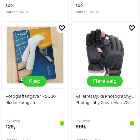
300,-
300,-
Varenr
141700
Varenr
141706
Kjøp
Flere valg
Fotografi Utgave 1 - 2026
Vallerret Djuke Photography Gloves
Bladet Fotografi
Photography Glove. Black/Grey
inkl. mva
inkl. mva
129,-
999,-