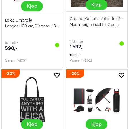
Kjøp
Kjøp
Caruba Kamuflasjetelt for 2 Personer
Leica Umbrella
Med intergrert stol for 2 pers
Lengde: 100 cm, Diameter: 132 cm
inkl. mva
inkl. mva
1 592,-
590,-
1 990,-
Varenr
141701
Varenr
148021
20%
20%
Kjøp
Kjøp