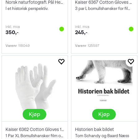
Norsk naturfotografi. Pål Hermansen
Kaiser 6367 Cotton Gloves 3 par str. L
I et historisk perspektiv.
3 par L bomullshansker for film og papir
inkl. mva
inkl. mva
350,-
245,-
Varenr
118049
Varenr
125597
Kjøp
Kjøp
Kaiser 6362 Cotton Gloves 1 par str. XL
Historien bak bildet
1 Par XL Bomullshansker film og papir
Tom Schandy og Baard Næss