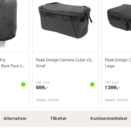
Fly
Peak Design Camera Cube V2 Small
Regntrekk til Travel Back Pack 45L
Small
Large
inkl. mva
inkl. mva
699,-
1 399,-
Varenr
168489
Varenr
168492
Alternativer
Tilbehør
Kundeanmeldelser