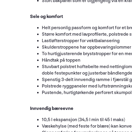
Stort bakpanel som er tilgjengelig via en kr
Sele og komfort
Helt personlig passform og komfort for et br
Større komfort med lavprofilerte, polstrede s
Lastløfterstropper for vektbalansering
Skulderstroppene har oppbevaringslommer i n
To hurtigjusterende bryststropper for en me
Håndtak på toppen
Stuvbart polstret hoftebelte med nettinglom
doble festepunkter og justerbar båndlengde f
Spenstig 3-delt innvendig ramme i fjærstål g
Polstrede ryggpaneler med luftstrømningska
Pustende, hurtigtørkende perforert skumpols
Innvendig bæreevne
10,5 l ekspansjon (34,5 l min til 45 l maks)
Væskehylse (med feste for blære) kan konvert