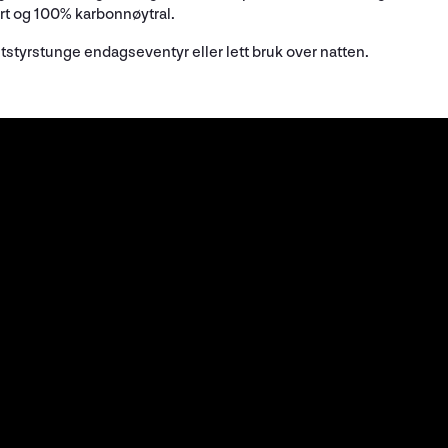
rt og 100% karbonnøytral.
styrstunge endagseventyr eller lett bruk over natten.