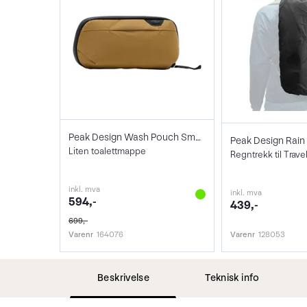
Peak Design Wash Pouch Small Coyote
Peak Design Rain 
Liten toalettmappe
inkl. mva
inkl. mva
594,-
439,-
699,-
Varenr
164076
Varenr
128053
Beskrivelse
Teknisk info