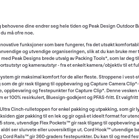
g behovene dine endrer seg hele tiden og Peak Design Outdoor B
t du må ofre noe.
ovative funksjoner som bare fungerer, fra det utsøkt komfortable 
nnvendige og utvendige organiseringen, slik at du kan bruke mer t
 med Peak Designs brede utvalg av Packing Tools*, som lar deg ti
tsutstyr og kamerautstyr - fra et enkelt kamera/objektiv til et ful
gssystem gir maksimal komfort for de aller fleste. Stroppene i vest-
 som de gir rask tilgang til oppbevaring og Capture Camera Clip*-
tte, oppbevaring og festepunkter for Capture Clip*. Denne vesken 
er 100% resirkulert, Bluesign-godkjent og PFAS-fritt. Et valgfritt R
ltra Cinch-rulletoppen for enkel pakking og utpakking, som gir l
ksiden gjør pakking til en lek og gir også et ideelt format for ut
store, utvendige Flex Pockets™ gir rask tilgang til oppbevaring av
 og aldri ser slurvete eller uoversiktlige ut. Cord Hook™ utvendige 
og Cord Rails™ gir 360-graders festepunkter. Du kan til og med fe