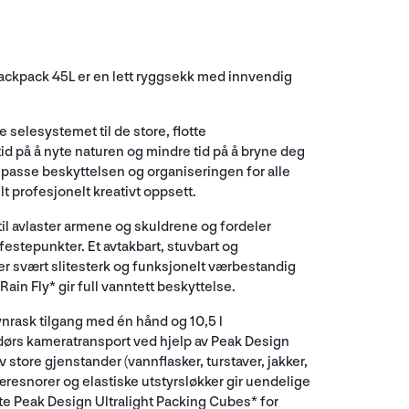
ackpack 45L er en lett ryggsekk med innvendig
selesystemet til de store, flotte
id på å nyte naturen og mindre tid på å bryne deg
lpasse beskyttelsen og organiseringen for alle
lt profesjonelt kreativt oppsett.
stil avlaster armene og skuldrene og fordeler
festepunkter. Et avtakbart, stuvbart og
er svært slitesterk og funksjonelt værbestandig
ain Fly* gir full vanntett beskyttelse.
ynrask tilgang med én hånd og 10,5 l
endørs kameratransport ved hjelp av Peak Design
 store gjenstander (vannflasker, turstaver, jakker,
bæresnorer og elastiske utstyrsløkker gir uendelige
ste Peak Design Ultralight Packing Cubes* for