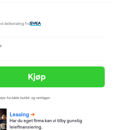
d delbetaling fra
re
Kjøp
kje fra både butikk- og nettlager.
Leasing
Har du eget firma kan vi tilby gunstig
leiefinansiering.