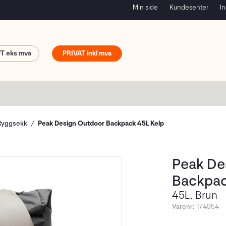
Min side
Kundesenter
In
FT
PRIVAT
Ryggsekk
Peak Design Outdoor Backpack 45L Kelp
Peak De
Backpac
45L. Brun
Varenr:
174954