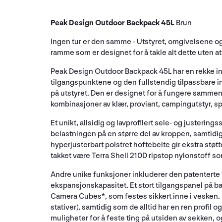
Peak Design Outdoor Backpack 45L
Brun
Ingen tur er den samme - Utstyret, omgivelsene o
ramme som er designet for å takle alt dette uten a
Peak Design Outdoor Backpack 45L har en rekke inn
tilgangspunktene og den fullstendig tilpassbare i
på utstyret. Den er designet for å fungere sammen
kombinasjoner av klær, proviant, campingutstyr, spor
Et unikt, allsidig og lavprofilert sele- og justerin
belastningen på en større del av kroppen, samtidig
hyperjusterbart polstret hoftebelte gir ekstra stø
takket være Terra Shell 210D ripstop nylonstoff som 
Andre unike funksjoner inkluderer den patenterte U
ekspansjonskapasitet. Et stort tilgangspanel på ba
Camera Cubes*, som festes sikkert inne i vesken. 5 
stativer), samtidig som de alltid har en ren profil
muligheter for å feste ting på utsiden av sekken, 