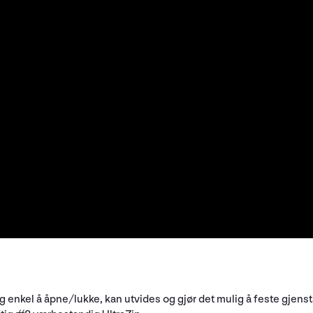
 og enkel å åpne/lukke, kan utvides og gjør det mulig å feste gjen