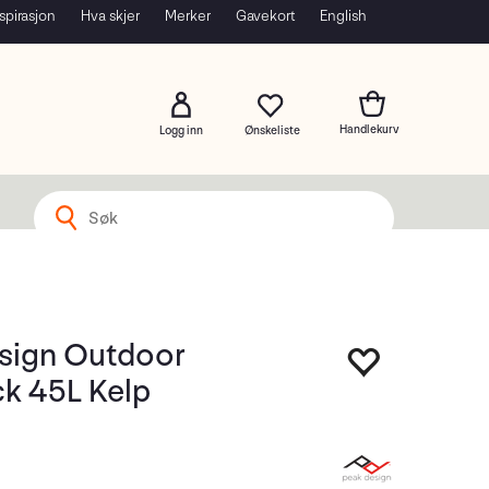
spirasjon
Hva skjer
Merker
Gavekort
English
Logg inn
sign Outdoor
k 45L Kelp