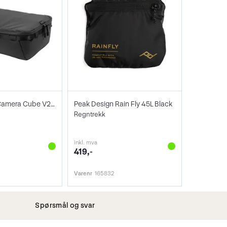
Peak Design Camera Cube V2 Large
Peak Design Rain Fly 45L Black
Regntrekk
inkl. mva
419,-
Varenr
165832
Spørsmål og svar