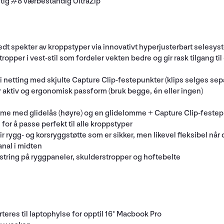
aftig #8 værbestandig UltraZip
edt spekter av kroppstyper via innovativt hyperjusterbart selesy
tropper i vest-stil som fordeler vekten bedre og gir rask tilgang t
etting med skjulte Capture Clip-festepunkter (klips selges sepa
r aktiv og ergonomisk passform (bruk begge, én eller ingen)
me med glidelås (høyre) og en glidelomme + Capture Clip-festepu
or å passe perfekt til alle kroppstyper
ir rygg- og korsryggstøtte som er sikker, men likevel fleksibel nå
nal i midten
tring på ryggpaneler, skulderstropper og hoftebelte
eres til laptophylse for opptil 16" Macbook Pro