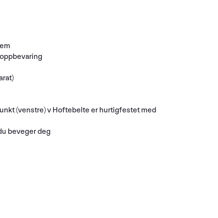
stem
il oppbevaring
rat)
nkt (venstre) v Hoftebelte er hurtigfestet med
r du beveger deg