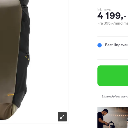
inkl. mva
4 199,-
Fra 395,-/mnd me
Bestillingsva
Utsendelser kan s