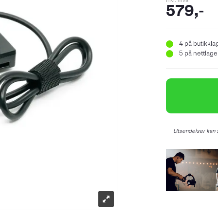
inkl. mva
579,-
4
på butikkla
5
på nettlager
Utsendelser kan s