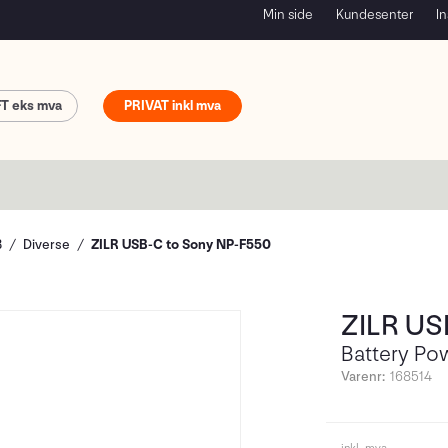
Min side
Kundesenter
In
FT
PRIVAT
B
Diverse
ZILR USB-C to Sony NP-F550
ZILR US
Battery Po
Varenr:
168514