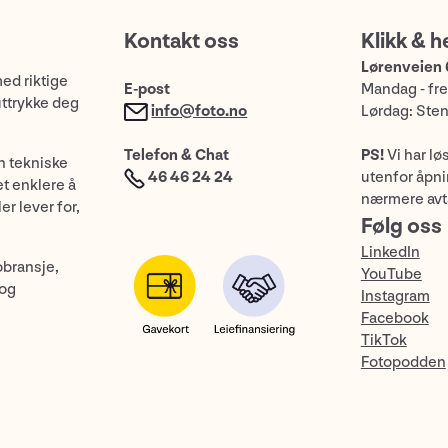
Kontakt oss
Klikk & h
Lørenveien 
med riktige
E-post
Mandag - fre
uttrykke deg
info@foto.no
Lørdag: Ste
Telefon & Chat
PS!
Vi har lø
n tekniske
46 46 24 24
utenfor åpnin
et enklere å
nærmere avt
er lever for,
Følg oss
LinkedIn
obransje,
YouTube
 og
Instagram
Facebook
TikTok
Fotopodden