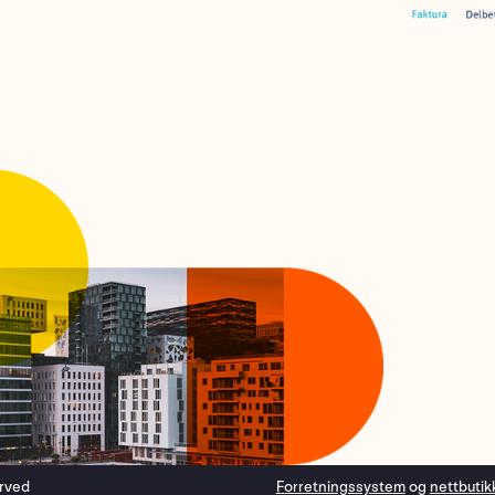
erved
Forretningssystem
og
nettbutik