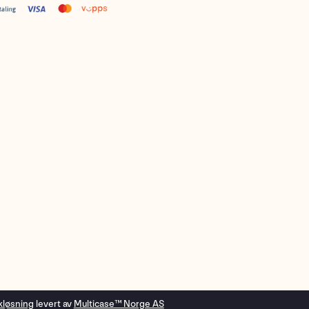
kløsning
levert av
Multicase™ Norge AS