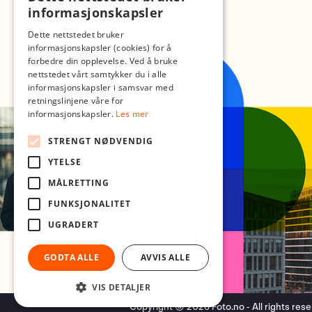
informasjonskapsler
Dette nettstedet bruker
informasjonskapsler (cookies) for å
forbedre din opplevelse. Ved å bruke
nettstedet vårt samtykker du i alle
informasjonskapsler i samsvar med
retningslinjene våre for
informasjonskapsler.
Les mer
STRENGT NØDVENDIG
YTELSE
MÅLRETTING
FUNKSJONALITET
UGRADERT
GODTA ALLE
AVVIS ALLE
VIS DETALJER
Copyright © 2026 Foto.no - All rights res