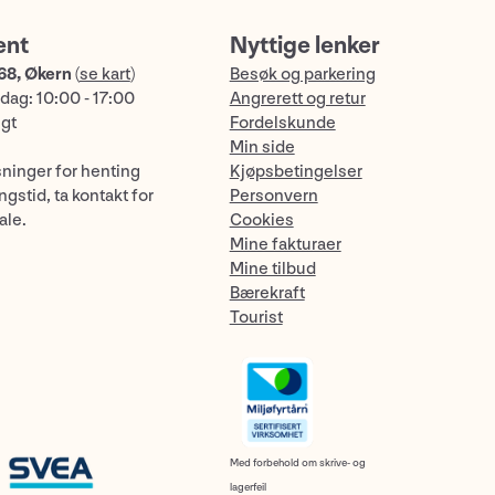
ent
Nyttige lenker
68, Økern
(
se kart
)
Besøk og parkering
dag: 10:00 - 17:00
Angrerett og retur
ngt
Fordelskunde
Min side
sninger for henting
Kjøpsbetingelser
gstid, ta kontakt for
Personvern
ale.
Cookies
Mine fakturaer
Mine tilbud
Bærekraft
Tourist
Med forbehold om skrive- og
lagerfeil