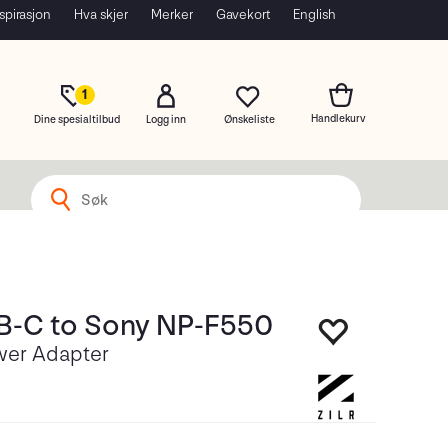
spirasjon
Hva skjer
Merker
Gavekort
English
1
Dine spesialtilbud
Logg inn
B-C to Sony NP-F550
wer Adapter