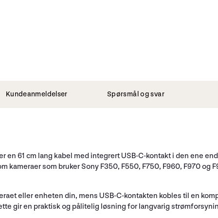
Kundeanmeldelser
Spørsmål og svar
er en 61 cm lang kabel med integrert USB-C-kontakt i den ene en
, som kameraer som bruker Sony F350, F550, F750, F960, F970 og F9
raet eller enheten din, mens USB-C-kontakten kobles til en kom
e gir en praktisk og pålitelig løsning for langvarig strømforsyni