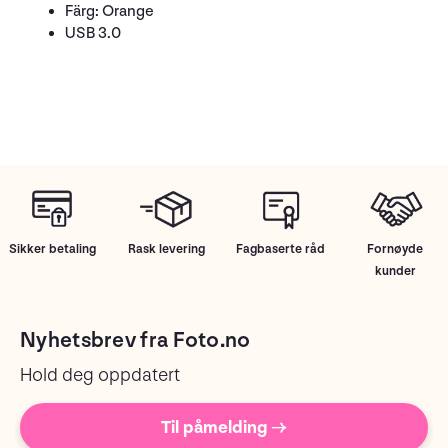
Färg: Orange
USB 3.0
Sikker betaling
Rask levering
Fagbaserte råd
Fornøyde
kunder
Nyhetsbrev fra Foto.no
Hold deg oppdatert
Til påmelding →