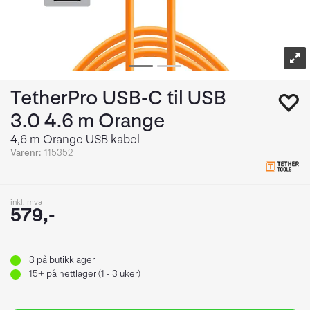
TetherPro USB-C til USB
3.0 4.6 m Orange
4,6 m Orange USB kabel
Varenr:
115352
inkl. mva
579,-
3
på butikklager
15+
på nettlager (1 - 3 uker)