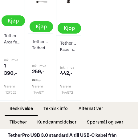
Kjøp
Kjøp
Kjøp
Tether Tools TetherBlock Arca Graphite
Tether Tools TetherGuard Camera Support
Arca festeplate med kabelsikring.
Tether Tools TetherGuard Thread Mount Su
Tethering kabel support. Jerkstopper
Kabelholder m/ stativskrue
inkl. mva
1
inkl. mva
inkl. mva
259,-
390,-
442,-
369,-
Varenr
Varenr
Varenr
127522
144871
144872
Beskrivelse
Teknisk info
Alternativer
Tilbehør
Kundeanmeldelser
Spørsmål og svar
TetherPro USB 3.0 standard A till USB-C kabel
från