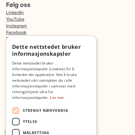
Følg oss
LinkedIn
YouTube
Instagram
Facebook
TikTok
Fotopodden
Dette nettstedet bruker
informasjonskapsler
Med forbehold om skrive- og lagerfeil
Dette nettstedet bruker
informasjonskapsler (cookies) for å
forbedre din opplevelse. Ved å bruke
nettstedet vårt samtykker du i alle
informasjonskapsler i samsvar med
retningslinjene våre for
informasjonskapsler.
Les mer
STRENGT NØDVENDIG
YTELSE
MÅLRETTING