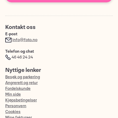
Kontakt oss
E-post
info@foto.no
Telefon og chat
46 46 24 24
Nyttige lenker
Besøk og parkering
Angrerett og retur
Fordelskunde
Min side
Kjøpsbetingelser
Personvern
Cookies
Mine fakturaer