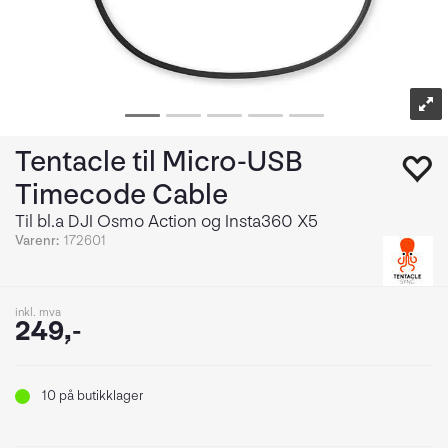
Tentacle til Micro-USB
Timecode Cable
Til bl.a DJI Osmo Action og Insta360 X5
Varenr:
172601
inkl. mva
249,-
10
på butikklager