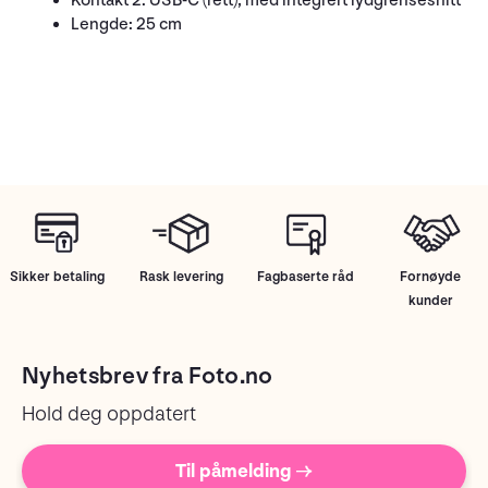
Kontakt 2: USB-C (rett), med integrert lydgrensesnitt
Lengde: 25 cm
Sikker betaling
Rask levering
Fagbaserte råd
Fornøyde
kunder
Nyhetsbrev fra Foto.no
Hold deg oppdatert
Til påmelding →