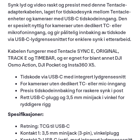
Synk lyd og video raskt og presist med denne Tentacle-
adapterkabelen, laget for tidskodesynk mellom Tentacle-
enheter og kameraer med USB-C tidskodeinngang. Den
er spesielt nyttig for kameraer uten dedikert TC- eller
mikrofoninngang, og gir pålitelig innbaking av tidskode
via USB-C-lydgrensesnittet for enklere synk i etterarbeid.
Kabelen fungerer med Tentacle SYNC E, ORIGINAL,
TRACK E og TIMEBAR, og er egnet for blant annet DJI
Osmo Action, DJI Pocket og Insta360 X5.
Tidskode via USB-C med integrert lydgrensesnitt
For kameraer uten dedikert TC- eller mic-inngang
Presis tidskodeinnbaking for raskere synk i post
Rett USB-C-plugg og 3,5 mm minijack i vinkel for
ryddigere rigg
Spesifikasjoner:
Retning: TCG til USB-C
Kontakt 1: 3,5 mm minijack (3-pin), vinkelplugg