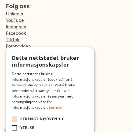
Følg oss
LinkedIn
YouTube
Instagram
Facebook
TikTok
Fotopodden
Dette nettstedet bruker
Med forbehold om skrive- og lagerfeil
informasjonskapsler
Dette nettstedet bruker
informasjonskapsler (cookies) for å
forbedre din opplevelse. Ved å bruke
nettstedet vårt samtykker du i alle
informasjonskapsler i samsvar med
retningslinjene våre for
informasjonskapsler.
Les mer
STRENGT NØDVENDIG
YTELSE