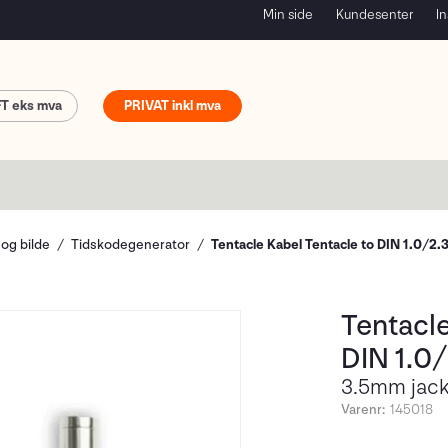
Min side
Kundesenter
In
FT
PRIVAT
 og bilde
Tidskodegenerator
Tentacle Kabel Tentacle to DIN 1.0/2.
Tentacle
DIN 1.0/
3.5mm jack 
Varenr:
145018