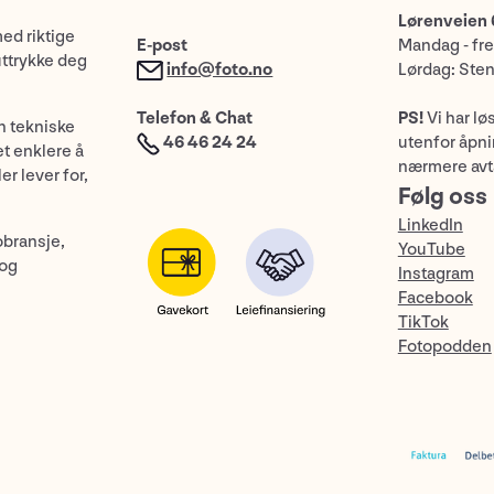
Lørenveien 
med riktige
E-post
Mandag - fre
uttrykke deg
info@foto.no
Lørdag: Ste
Telefon & Chat
PS!
Vi har lø
n tekniske
46 46 24 24
utenfor åpnin
et enklere å
nærmere avt
er lever for,
Følg oss
LinkedIn
obransje,
YouTube
 og
Instagram
Facebook
TikTok
Fotopodden