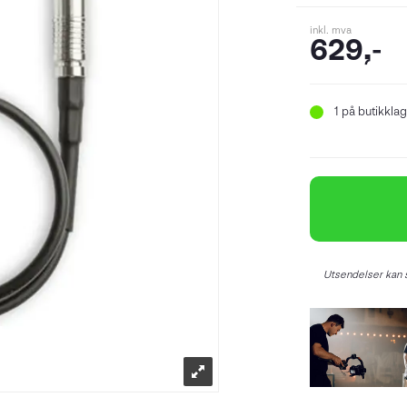
inkl. mva
629,-
1
på butikklag
Utsendelser kan s