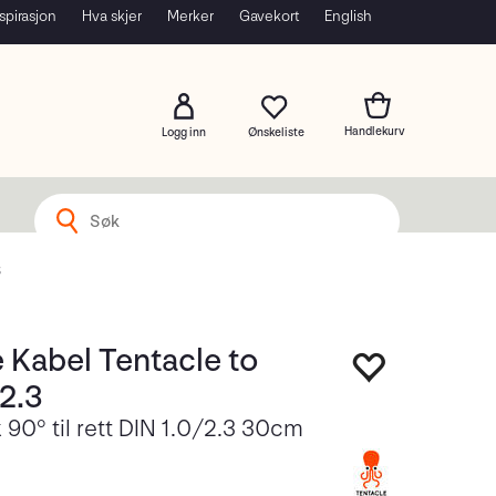
spirasjon
Hva skjer
Merker
Gavekort
English
Logg inn
3
 Kabel Tentacle to
2.3
90° til rett DIN 1.0/2.3 30cm