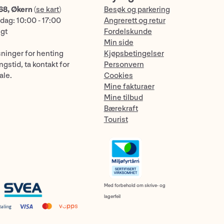
68, Økern
(
se kart
)
Besøk og parkering
dag: 10:00 - 17:00
Angrerett og retur
ngt
Fordelskunde
Min side
sninger for henting
Kjøpsbetingelser
gstid, ta kontakt for
Personvern
ale.
Cookies
Mine fakturaer
Mine tilbud
Bærekraft
Tourist
Med forbehold om skrive- og
lagerfeil