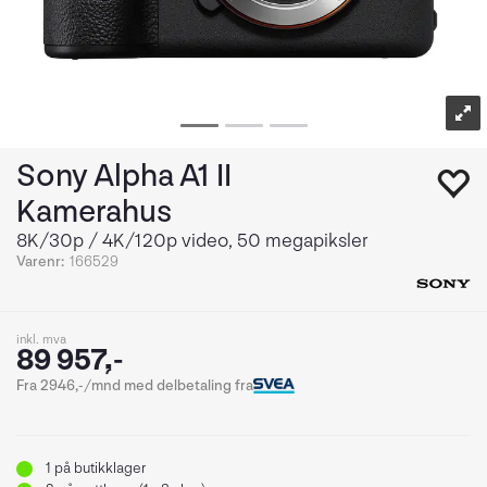
Sony Alpha A1 II
Kamerahus
8K/30p / 4K/120p video, 50 megapiksler
Varenr:
166529
inkl. mva
89 957,-
Fra 2946,-/mnd med delbetaling fra
1
på butikklager