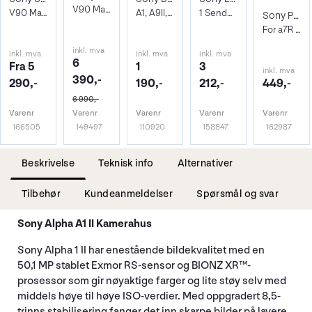
V90 Max Read 300 - Write 299 MB/s
V90 Max Read 300 - Write 299 MB/s
A1, A9II, A9, A7R III, A7 III, A7R IV
1 Sender - 1 Mottaker
Sony PCK-LG3 LCD Skjermbeskytter
For a7R V and a9 III
inkl. mva
inkl. mva
inkl. mva
inkl. mva
6
Fra 5
1
3
inkl. mva
390,-
290,-
190,-
212,-
449,-
6 990,-
Varenr
Varenr
Varenr
Varenr
Varenr
166505
149497
110920
158847
162987
Beskrivelse
Teknisk info
Alternativer
Tilbehør
Kundeanmeldelser
Spørsmål og svar
Sony Alpha A1 II Kamerahus
Sony Alpha 1 II har enestående bildekvalitet med en
50,1 MP stablet Exmor RS-sensor og BIONZ XR™-
prosessor som gir nøyaktige farger og lite støy selv med
middels høye til høye ISO-verdier. Med oppgradert 8,5-
trinns stabilisering fanger det inn skarpe bilder på lavere