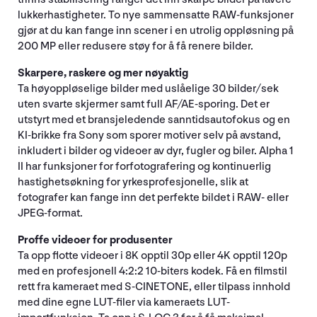
lukkerhastigheter. To nye sammensatte RAW-funksjoner
gjør at du kan fange inn scener i en utrolig oppløsning på
200 MP eller redusere støy for å få renere bilder.
Skarpere, raskere og mer nøyaktig
Ta høyoppløselige bilder med uslåelige 30 bilder/sek
uten svarte skjermer samt full AF/AE-sporing. Det er
utstyrt med et bransjeledende sanntidsautofokus og en
KI-brikke fra Sony som sporer motiver selv på avstand,
inkludert i bilder og videoer av dyr, fugler og biler. Alpha 1
II har funksjoner for forfotografering og kontinuerlig
hastighetsøkning for yrkesprofesjonelle, slik at
fotografer kan fange inn det perfekte bildet i RAW- eller
JPEG-format.
Proffe videoer for produsenter
Ta opp flotte videoer i 8K opptil 30p eller 4K opptil 120p
med en profesjonell 4:2:2 10-biters kodek. Få en filmstil
rett fra kameraet med S-CINETONE, eller tilpass innhold
med dine egne LUT-filer via kameraets LUT-