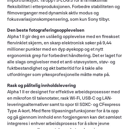
importfunksjon. Ta opp i S-LOG 3 for å få maksimal
fleksibilitet i etterproduksjonen. Forbedre stabiliteten og
filmoverganger med dynamisk aktiv modus og
fokusvariasjonskompensering, som kun Sony tilbyr.
Den beste fotograferingsopplevelsen
Alpha 1 II gir deg en uslåelig opplevelse med en fireakset
flervinklet skjerm, en skarp elektronisk søker på 9,44
millioner punkter med en dyp øyekopp og et nytt
ergonomisk grep for forbedret håndtering. Det er laget for
alle slags omgivelser med et anti-støvsystem, støv- og
fuktbestandighet og økt batteritid for å takle alle
utfordringer som yrkesprofesjonelle måtte møte på.
Rask og pålitelig innholdslevering
Alpha 1 II er designet for effektive arbeidsprosesser med
en mikrofon til talenotater, rask Wi-Fi, USB-C og LAN-
leveringsalternativer samt to spor til SDXC- og CFexpress
Type A-kort. Med flere tilpasningsfunksjoner for å ta opp
og gå gjennom innhold enn forgjengeren kan det sømløst
integreres i enhver arbeidsprosess for å sikre jevne