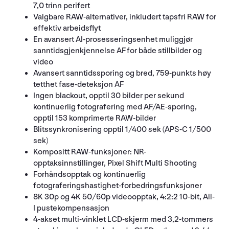
7,0 trinn perifert
Valgbare RAW-alternativer, inkludert tapsfri RAW for
effektiv arbeidsflyt
En avansert AI-prosesseringsenhet muliggjør
sanntidsgjenkjennelse AF for både stillbilder og
video
Avansert sanntidssporing og bred, 759-punkts høy
tetthet fase-deteksjon AF
Ingen blackout, opptil 30 bilder per sekund
kontinuerlig fotografering med AF/AE-sporing,
opptil 153 komprimerte RAW-bilder
Blitssynkronisering opptil 1/400 sek (APS-C 1/500
sek)
Kompositt RAW-funksjoner: NR-
opptaksinnstillinger, Pixel Shift Multi Shooting
Forhåndsopptak og kontinuerlig
fotograferingshastighet-forbedringsfunksjoner
8K 30p og 4K 50/60p videoopptak, 4:2:2 10-bit, All-
I pustekompensasjon
4-akset multi-vinklet LCD-skjerm med 3,2-tommers