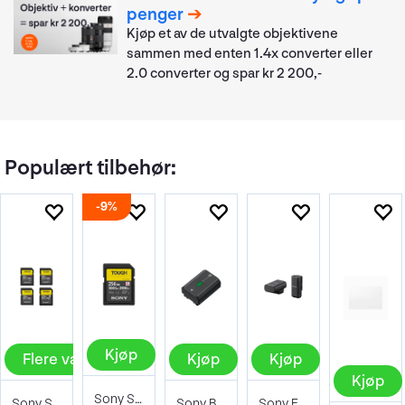
penger
Kjøp et av de utvalgte objektivene
sammen med enten 1.4x converter eller
2.0 converter og spar kr 2 200,-
Populært tilbehør:
9%
Kjøp
Flere valg
Kjøp
Kjøp
Kjøp
Sony SF-G Tough Series SDXC 256GB UHS-II
Sony SF-G Tough Series SDXC UHS-II
Sony Batteri NP-FZ100
Sony ECM-W3S Trådløst Mikrofonsystem