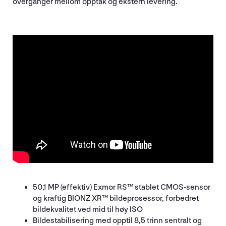
overganger mellom opptak og ekstern levering.
50,1 MP (effektiv) Exmor RS™ stablet CMOS-sensor
og kraftig BIONZ XR™ bildeprosessor, forbedret
bildekvalitet ved mid til høy ISO
Bildestabilisering med opptil 8,5 trinn sentralt og