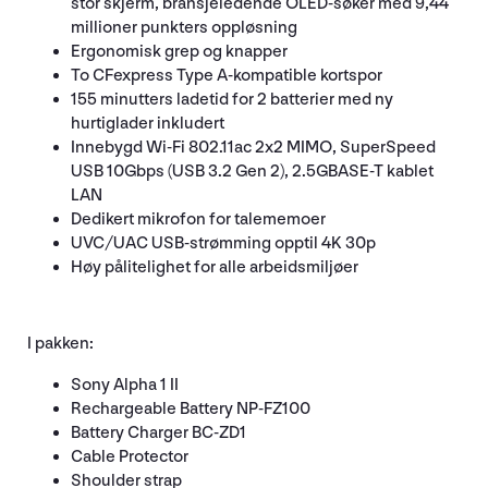
stor skjerm, bransjeledende OLED-søker med 9,44
millioner punkters oppløsning
Ergonomisk grep og knapper
To CFexpress Type A-kompatible kortspor
155 minutters ladetid for 2 batterier med ny
hurtiglader inkludert
Innebygd Wi-Fi 802.11ac 2x2 MIMO, SuperSpeed
USB 10Gbps (USB 3.2 Gen 2), 2.5GBASE-T kablet
LAN
Dedikert mikrofon for talememoer
UVC/UAC USB-strømming opptil 4K 30p
Høy pålitelighet for alle arbeidsmiljøer
I pakken:
Sony Alpha 1 II
Rechargeable Battery NP-FZ100
Battery Charger BC-ZD1
Cable Protector
Shoulder strap