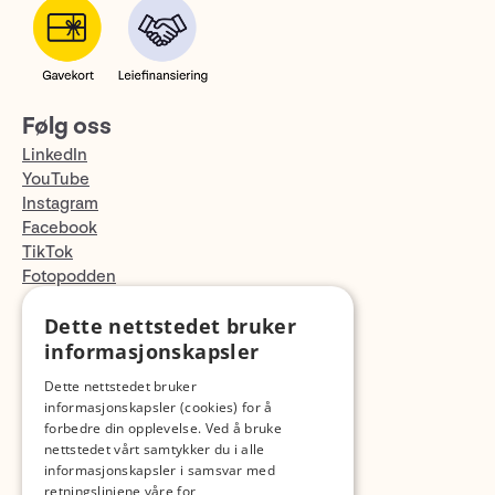
Følg oss
LinkedIn
YouTube
Instagram
Facebook
TikTok
Fotopodden
Dette nettstedet bruker
Med forbehold om skrive- og lagerfeil
informasjonskapsler
Dette nettstedet bruker
informasjonskapsler (cookies) for å
forbedre din opplevelse. Ved å bruke
nettstedet vårt samtykker du i alle
informasjonskapsler i samsvar med
retningslinjene våre for