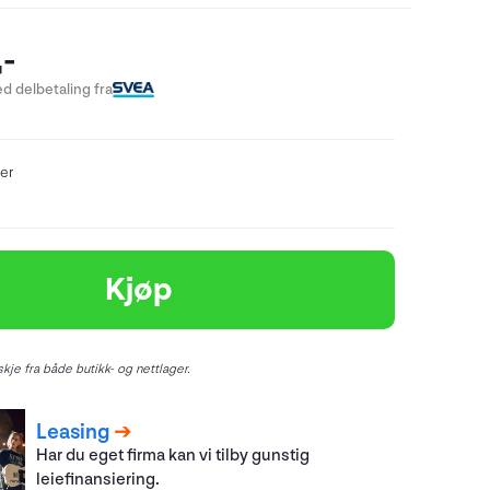
-
d delbetaling fra
er
Kjøp
kje fra både butikk- og nettlager.
Leasing
Har du eget firma kan vi tilby gunstig
leiefinansiering.