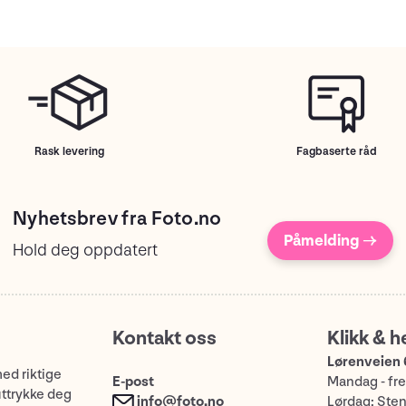
Rask levering
Fagbaserte råd
Nyhetsbrev fra Foto.no
Påmelding →
Hold deg oppdatert
Kontakt oss
Klikk & h
Lørenveien 
med riktige
E-post
Mandag - fre
uttrykke deg
info@foto.no
Lørdag: Ste