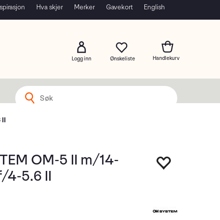
spirasjon
Hva skjer
Merker
Gavekort
English
Logg inn
II
EM OM-5 II m/14-
4-5.6 II