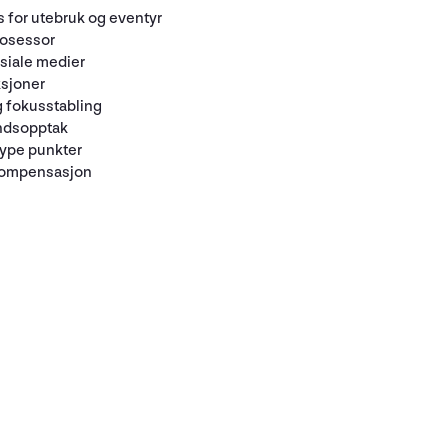
 for utebruk og eventyr
rosessor
osiale medier
ksjoner
g fokusstabling
åndsopptak
type punkter
 kompensasjon