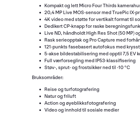
Kompakt og lett Micro Four Thirds kamerahus
20,4 MP Live MOS-sensor med TruePic IX-p
4K video med støtte for vertikalt format til s
Dedikert CP-knapp for raske beregningsfun
Live ND, håndholdt High Res Shot (50 MP) o
Rask serieopptak og Pro Capture med forh
121-punkts fasebasert autofokus med kryss
5-akse bildestabilisering med opptil 7,5 EV
Full værforsegling med IP53-klassifisering
Støv-, sprut- og frostsikker ned til -10 °C
Bruksområder:
Reise og turfotografering
Natur og friluft
Action og øyeblikksfotografering
Video og innhold til sosiale medier