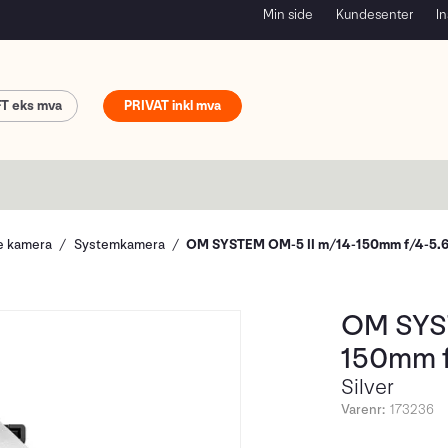
Min side
Kundesenter
In
FT
PRIVAT
le kamera
Systemkamera
OM SYSTEM OM-5 II m/14-150mm f/4-5.6 
OM SYST
150mm f/
Silver
Varenr:
173236