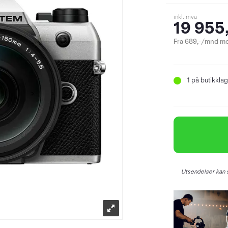
inkl. mva
19 955,
Fra 689,-/mnd me
1
på butikklag
Utsendelser kan s