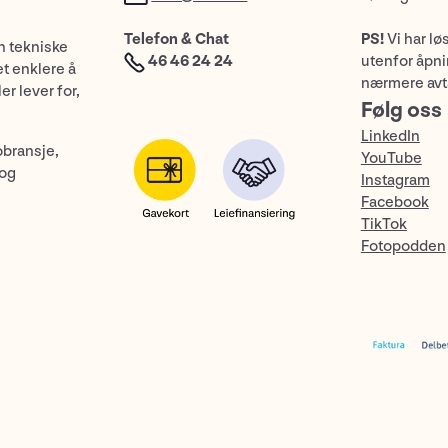
Telefon & Chat
PS!
Vi har lø
n tekniske
46 46 24 24
utenfor åpnin
et enklere å
nærmere avt
er lever for,
Følg oss
LinkedIn
obransje,
YouTube
 og
Instagram
Facebook
TikTok
Fotopodden