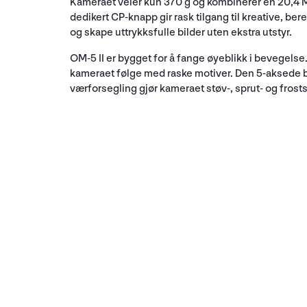
Kameraet veier kun 370 g og kombinerer en 20,4 M
dedikert CP-knapp gir rask tilgang til kreative, 
og skape uttrykksfulle bilder uten ekstra utstyr.
OM-5 II er bygget for å fange øyeblikk i bevegel
kameraet følge med raske motiver. Den 5-aksede bil
værforsegling gjør kameraet støv-, sprut- og frostsi