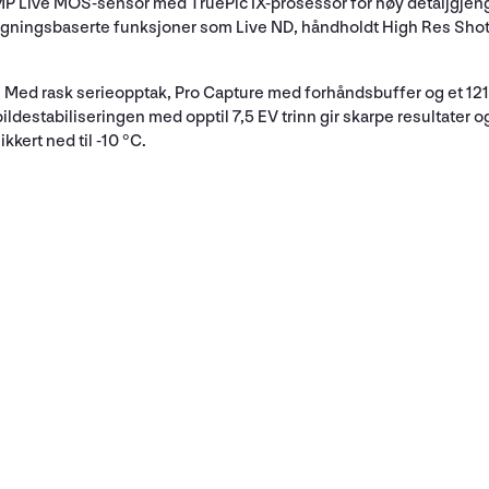
P Live MOS-sensor med TruePic IX-prosessor for høy detaljgjengi
beregningsbaserte funksjoner som Live ND, håndholdt High Res Shot
se. Med rask serieopptak, Pro Capture med forhåndsbuffer og et 1
destabiliseringen med opptil 7,5 EV trinn gir skarpe resultater o
kkert ned til -10 °C.