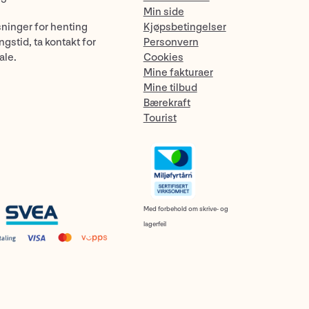
Min side
sninger for henting
Kjøpsbetingelser
gstid, ta kontakt for
Personvern
ale.
Cookies
Mine fakturaer
Mine tilbud
Bærekraft
Tourist
Med forbehold om skrive- og
lagerfeil