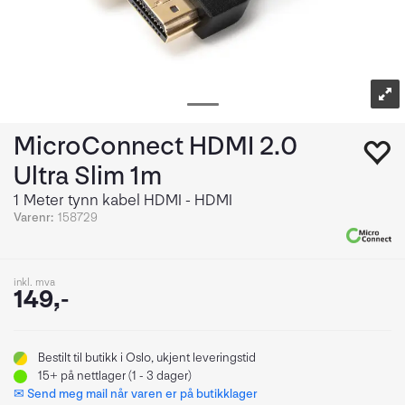
MicroConnect HDMI 2.0
Ultra Slim 1m
1 Meter tynn kabel HDMI - HDMI
Varenr:
158729
inkl. mva
149,-
Bestilt
til butikk i Oslo, ukjent leveringstid
15+
på nettlager (1 - 3 dager)
✉ Send meg mail når varen er på butikklager