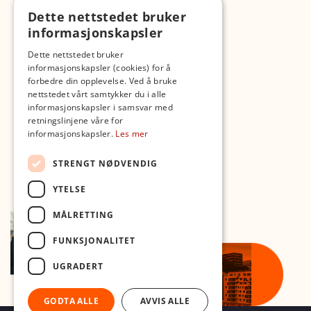
TikTok
Dette nettstedet bruker
Fotopodden
informasjonskapsler
Med forbehold om skrive- og lagerfeil
Dette nettstedet bruker
informasjonskapsler (cookies) for å
forbedre din opplevelse. Ved å bruke
nettstedet vårt samtykker du i alle
informasjonskapsler i samsvar med
retningslinjene våre for
informasjonskapsler.
Les mer
STRENGT NØDVENDIG
YTELSE
MÅLRETTING
FUNKSJONALITET
UGRADERT
GODTA ALLE
AVVIS ALLE