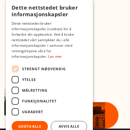
TikTok
Dette nettstedet bruker
Fotopodden
informasjonskapsler
Med forbehold om skrive- og lagerfeil
Dette nettstedet bruker
informasjonskapsler (cookies) for å
forbedre din opplevelse. Ved å bruke
nettstedet vårt samtykker du i alle
informasjonskapsler i samsvar med
retningslinjene våre for
informasjonskapsler.
Les mer
STRENGT NØDVENDIG
YTELSE
MÅLRETTING
FUNKSJONALITET
UGRADERT
GODTA ALLE
AVVIS ALLE