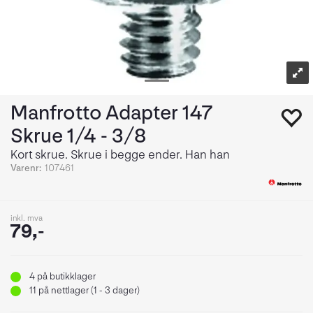
Manfrotto Adapter 147
Skrue 1/4 - 3/8
Kort skrue. Skrue i begge ender. Han han
Varenr:
107461
inkl. mva
79,-
4
på butikklager
11
på nettlager (1 - 3 dager)