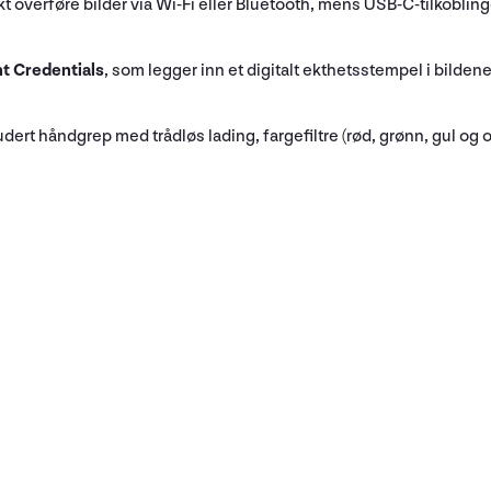
verføre bilder via Wi-Fi eller Bluetooth, mens USB-C-tilkobling
t Credentials
, som legger inn et digitalt ekthetsstempel i bilde
ert håndgrep med trådløs lading, fargefiltre (rød, grønn, gul og o