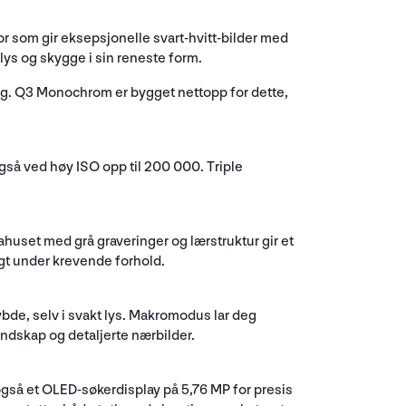
 som gir eksepsjonelle svart-hvitt-bilder med
lys og skygge i sin reneste form.
ting. Q3 Monochrom er bygget nettopp for dette,
så ved høy ISO opp til 200 000. Triple
uset med grå graveringer og lærstruktur gir et
ygt under krevende forhold.
bde, selv i svakt lys. Makromodus lar deg
andskap og detaljerte nærbilder.
også et OLED-søkerdisplay på 5,76 MP for presis