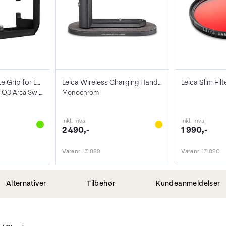
PolarPro BasePlate Grip for Leica Q3 Bl.
Leica Wireless Charging Handgrip HG-DC 1
Leica Slim Fil
L-Brakett Q3 43 og Q3 Arca Swiss Sort
Monochrom
inkl. mva
inkl. mva
2 490,-
1 990,-
Varenr
171889
Varenr
171890
Alternativer
Tilbehør
Kundeanmeldelser