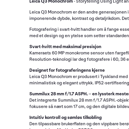
Leica Q3 Monochrom
- Storytelling Using Light 
Leica Q3 Monochrom er den andre generasjonen i L
imponerende dybde, kontrast og detaljrikdom. Dett
Fotografering i svart-hvitt handler om å fange ess
med et design og en ytelse som setter standarden f
Svart-hvitt med maksimal presisjon
Kameraets 60 MP monokrome sensor uten fargefilte
Resolution-teknologi lar deg fotografere i 60, 36 
Designet for fotograferingens kjerne
Leica Q3 Monochrom er produsert i Tyskland med k
minimalistisk og elegant uttrykk. IP52-sertifiserin
Summilux 28 mm f/1.7 ASPH. – en lyssterk meste
Det integrerte Summilux 28 mm f/1.7 ASPH.-objekti
fokusere så nært som 17 cm, og den digitale bildevi
Intuitiv kontroll og sømløs tilkobling
Den tilpassbare brukerflaten og den vippbare berø