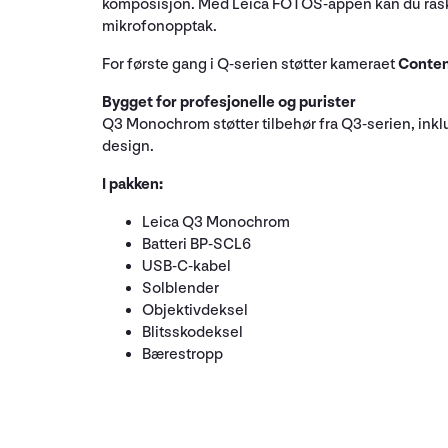
komposisjon. Med Leica FOTOS-appen kan du raskt o
mikrofonopptak.
For første gang i Q-serien støtter kameraet
Conten
Bygget for profesjonelle og purister
Q3 Monochrom støtter tilbehør fra Q3-serien, inklud
design.
I pakken:
Leica Q3 Monochrom
Batteri BP-SCL6
USB-C-kabel
Solblender
Objektivdeksel
Blitsskodeksel
Bærestropp