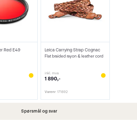
ter Red E49
Leica Carrying Strap Cognac
Flat braided rayon & leather cord
inkl. mva
1 890,-
Varenr
171892
Spørsmål og svar