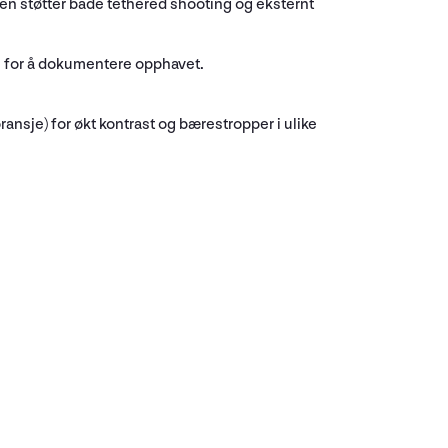
en støtter både tethered shooting og eksternt
ne for å dokumentere opphavet.
ransje) for økt kontrast og bærestropper i ulike