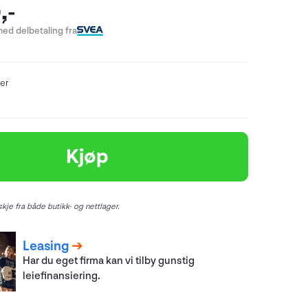
,-
ed delbetaling fra
er
Kjøp
kje fra både butikk- og nettlager.
Leasing
Har du eget firma kan vi tilby gunstig
leiefinansiering.