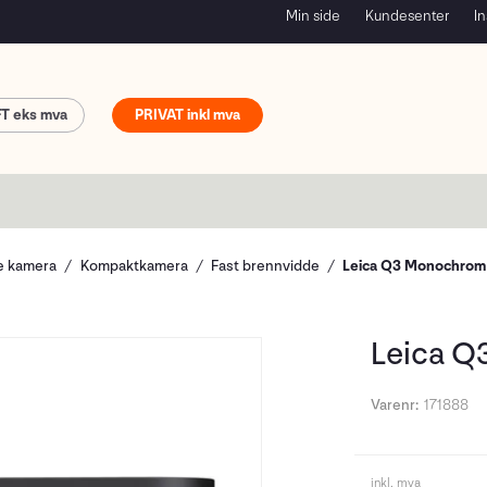
Min side
Kundesenter
In
FT
PRIVAT
le kamera
Kompaktkamera
Fast brennvidde
Leica Q3 Monochrom
Leica 
Varenr:
171888
inkl. mva