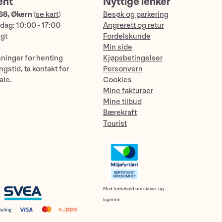
ent
Nyttige lenker
68, Økern
(
se kart
)
Besøk og parkering
dag: 10:00 - 17:00
Angrerett og retur
ngt
Fordelskunde
Min side
sninger for henting
Kjøpsbetingelser
gstid, ta kontakt for
Personvern
ale.
Cookies
Mine fakturaer
Mine tilbud
Bærekraft
Tourist
Med forbehold om skrive- og
lagerfeil