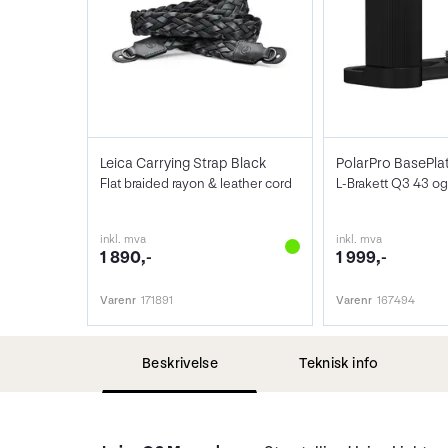
Leica Carrying Strap Black
Flat braided rayon & leather cord
inkl. mva
inkl. mva
1 890,-
1 999,-
Varenr
171891
Varenr
167494
Beskrivelse
Teknisk info