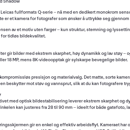
and Shadow
eicas fullformats Q-serie – nå med en dedikert monokrom sensor
e er et kamera for fotografer som ønsker å uttrykke seg gjennom 
ensen av et motiv uten farger – kun struktur, stemning og lysset
or tidløs bildekvalitet.
r gir bilder med ekstrem skarphet, høy dynamikk og lav støy – og
eller 18 MP, mens 8K-videoopptak gir sylskarpe bevegelige bilder.
ompromissløs presisjon og materialvalg. Det matte, sorte kamerah
gen beskytter mot støv og vannsprut, slik at du kan fotografere tr
r
vet med optisk bildestabilisering leverer ekstrem skarphet og dy
nkelen kan justeres fra 28 til 90 mm – ideelt for både gatefoto, l
ringsskjermen gir en enkel og effektiv arbeidsflyt. Kameraet har 