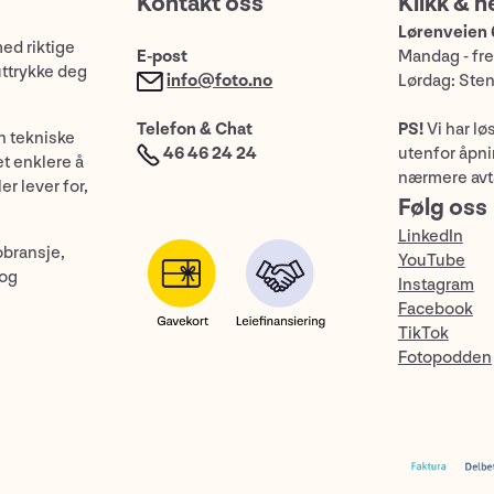
Kontakt oss
Klikk & h
Lørenveien 
med riktige
E-post
Mandag - fre
uttrykke deg
info@foto.no
Lørdag: Ste
Telefon & Chat
PS!
Vi har lø
n tekniske
46 46 24 24
utenfor åpnin
et enklere å
nærmere avt
er lever for,
Følg oss
LinkedIn
obransje,
YouTube
 og
Instagram
Facebook
TikTok
Fotopodden