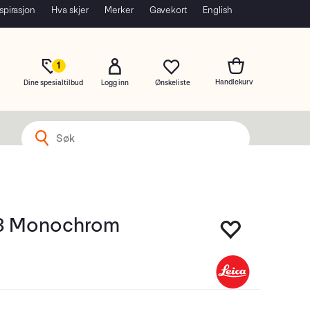
spirasjon
Hva skjer
Merker
Gavekort
English
1
Dine spesialtilbud
Logg inn
Q3 Monochrom