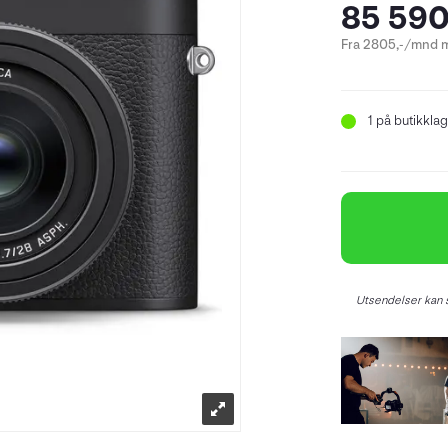
85 590
Fra 2805,-/mnd m
1
på butikklag
Utsendelser kan s