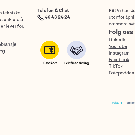
Telefon & Chat
PS!
Vi har lø
n tekniske
46 46 24 24
utenfor åpnin
et enklere å
nærmere avt
er lever for,
Følg oss
LinkedIn
obransje,
YouTube
 og
Instagram
Facebook
TikTok
Fotopodden