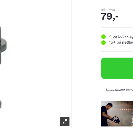
inkl. mva
79,-
4
på butikkla
15+
på nettlag
Utsendelser kan s