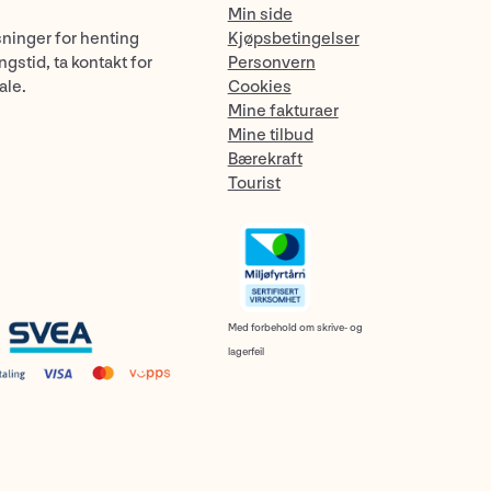
Min side
sninger for henting
Kjøpsbetingelser
gstid, ta kontakt for
Personvern
ale.
Cookies
Mine fakturaer
Mine tilbud
Bærekraft
Tourist
Med forbehold om skrive- og
lagerfeil