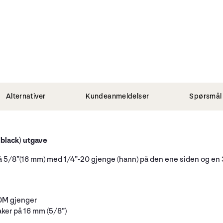
Alternativer
Kundeanmeldelser
Spørsmål 
(black) utgave
å 5/8”(16 mm) med 1/4”-20 gjenge (hann) på den ene siden og en 3
20M gjenger
aker på 16 mm (5/8”)