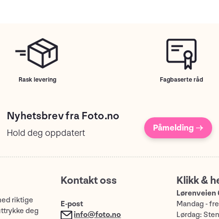
Rask levering
Fagbaserte råd
Nyhetsbrev fra Foto.no
Påmelding →
Hold deg oppdatert
Kontakt oss
Klikk & h
Lørenveien 
med riktige
E-post
Mandag - fre
uttrykke deg
info@foto.no
Lørdag: Ste