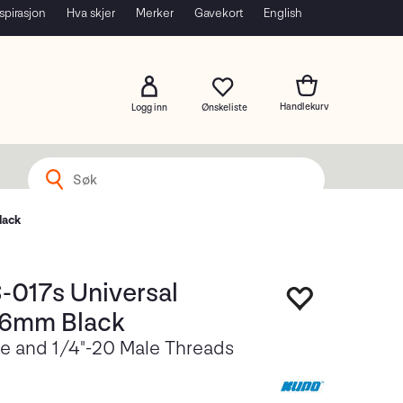
spirasjon
Hva skjer
Merker
Gavekort
English
Logg inn
lack
-017s Universal
16mm Black
le and 1/4"-20 Male Threads