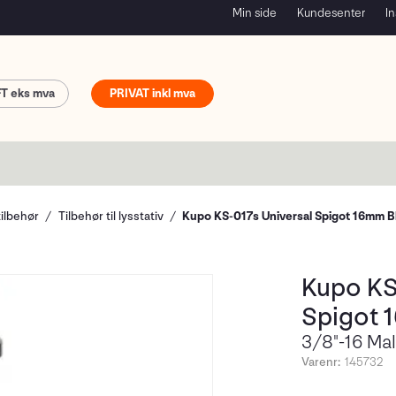
Min side
Kundesenter
In
FT
PRIVAT
tilbehør
Tilbehør til lysstativ
Kupo KS-017s Universal Spigot 16mm B
Kupo KS
Spigot 
3/8"-16 Ma
Varenr:
145732