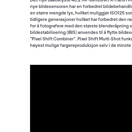
Den nye bakbelyste 40.2 MP-sensoren X-TransTM C
nye bildesensoren har en forbedret bildebehandlings
en større mengde lys, hvilket muliggjør ISO125 s
tidligere generasjoner hvilket har forbedret den ra
for å fotografere med den største blenderåpning s
bildestabilisering (IBIS) anvendes til å flytte bi
”Pixel Shift Combiner”. Pixel Shift Multi-Shot fun
høyest mulige fargereproduksjon selv i de minste 