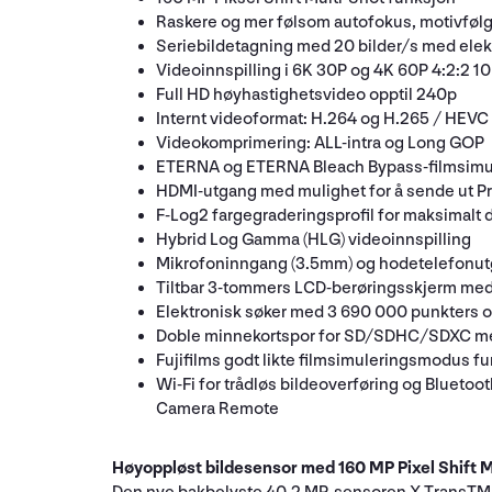
Raskere og mer følsom autofokus, motivføl
Seriebildetagning med 20 bilder/s med elekt
Videoinnspilling i 6K 30P og 4K 60P 4:2:2 10b
Full HD høyhastighetsvideo opptil 240p
Internt videoformat: H.264 og H.265 / HEVC
Videokomprimering: ALL-intra og Long GOP
ETERNA og ETERNA Bleach Bypass-filmsimule
HDMI-utgang med mulighet for å sende ut 
F-Log2 fargegraderingsprofil for maksimalt 
Hybrid Log Gamma (HLG) videoinnspilling
Mikrofoninngang (3.5mm) og hodetelefonut
Tiltbar 3-tommers LCD-berøringsskjerm med
Elektronisk søker med 3 690 000 punkters o
Doble minnekortspor for SD/SDHC/SDXC med s
Fujifilms godt likte filmsimuleringsmodus f
Wi-Fi for trådløs bildeoverføring og Bluetoo
Camera Remote
Høyoppløst bildesensor med 160 MP Pixel Shift M