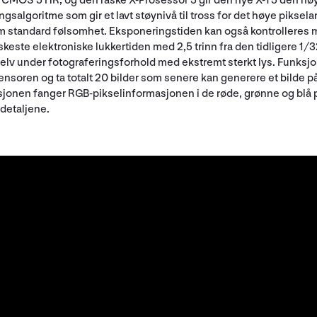
MOS 5 HR, og den raske X-Prosessor 5 gir den nye X-T5 den høye
algoritme som gir et lavt støynivå til tross for det høye pikselanta
om standard følsomhet. Eksponeringstiden kan også kontrolleres
skeste elektroniske lukkertiden med 2,5 trinn fra den tidligere 1/
elv under fotograferingsforhold med ekstremt sterkt lys. Funksjo
ldesensoren og ta totalt 20 bilder som senere kan generere et bild
ksjonen fanger RGB-pikselinformasjonen i de røde, grønne og blå 
detaljene.