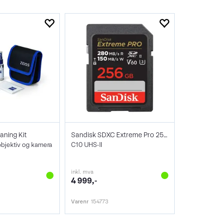
aning Kit
Sandisk SDXC Extreme Pro 256GB V60
objektiv og kamera
C10 UHS-II
inkl. mva
4 999,-
Varenr
154773