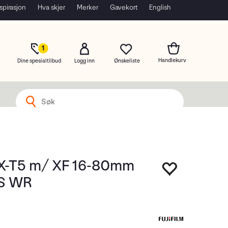
spirasjon
Hva skjer
Merker
Gavekort
English
1
Dine spesialtilbud
Logg inn
m X-T5 m/ XF 16-80mm
IS WR