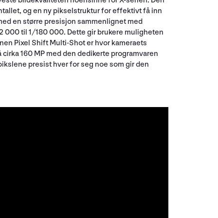
ste bildekvaliteten noensinne for X-serien. Den
llet, og en ny pikselstruktur for effektivt få inn
 med en større presisjon sammenlignet med
32 000 til 1/180 000. Dette gir brukere muligheten
nen Pixel Shift Multi-Shot er hvor kameraets
e på cirka 160 MP med den dedikerte programvaren
pikslene presist hver for seg noe som gir den