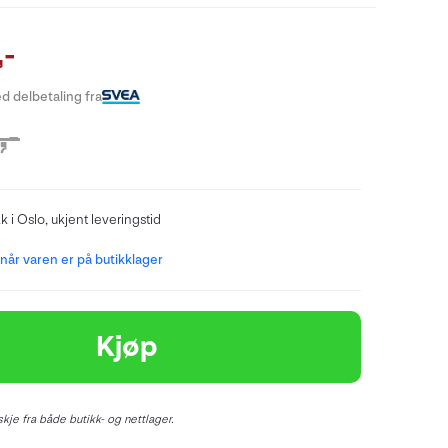
,-
d delbetaling fra
,-
kk i Oslo, ukjent leveringstid
år varen er på butikklager
Kjøp
kje fra både butikk- og nettlager.