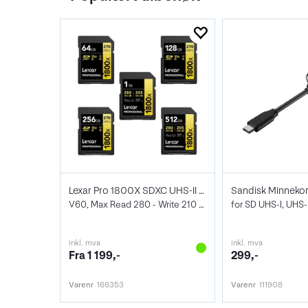
Lexar Pro 1800X SDXC UHS-II U3
V60, Max Read 280 - Write 210 MB/s
for SD UHS-I, UHS-I
inkl. mva
inkl. mva
Fra 1 199,-
299,-
Varenr
166353
Varenr
111908