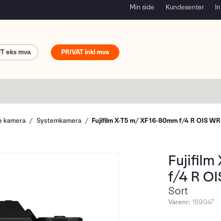
Min side
Kundesenter
In
FT
PRIVAT
le kamera
Systemkamera
Fujifilm X-T5 m/ XF 16-80mm f/4 R OIS WR
Fujifil
f/4 R O
Sort
Varenr:
169047