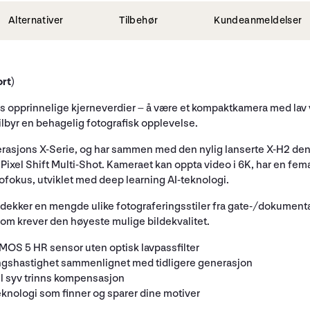
Alternativer
Tilbehør
Kundeanmeldelser
rt)
s opprinnelige kjerneverdier – å være et kompaktkamera med lav 
lbyr en behagelig fotografisk opplevelse.
erasjons X-Serie, og har sammen med den nylig lanserte X-H2 den
Pixel Shift Multi-Shot. Kameraet kan oppta video i 6K, har en fe
ofokus, utviklet med deep learning AI-teknologi.
dekker en mengde ulike fotograferingsstiler fra gate-/dokumentar
 som krever den høyeste mulige bildekvalitet.
OS 5 HR sensor uten optisk lavpassfilter
ngshastighet sammenlignet med tidligere generasjon
il syv trinns kompensasjon
knologi som finner og sparer dine motiver