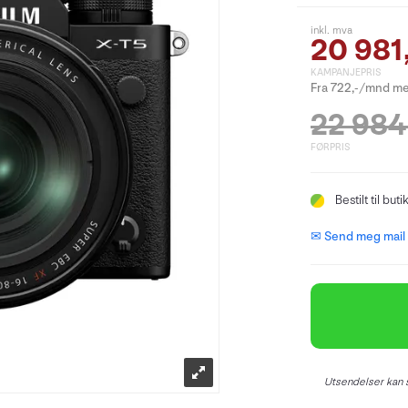
inkl. mva
20 981
KAMPANJEPRIS
Fra 722,-/mnd me
22 984
FØRPRIS
Bestilt
til buti
✉ Send meg mail n
Utsendelser kan s