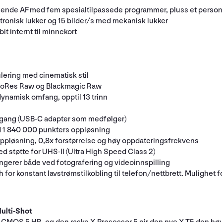
gende AF med fem spesialtilpassede programmer, pluss et pers
ronisk lukker og 15 bilder/s med mekanisk lukker
it internt til minnekort
ring med cinematisk stil
ProRes Raw og Blackmagic Raw
dynamisk omfang, opptil 13 trinn
gang (USB-C adapter som medfølger)
 1 840 000 punkters oppløsning
ppløsning, 0,8x forstørrelse og høy oppdateringsfrekvens
tøtte for UHS-II (Ultra High Speed Class 2)
ungerer både ved fotografering og videoinnspilling
th for konstant lavstrømstilkobling til telefon/nettbrett. Mulighe
ulti-Shot