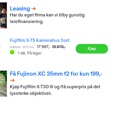
Leasing
Har du eget firma kan vi tilby gunstig
leiefinansiering.
Fujifilm X-T5 Kamerahus Sort
17 967,-
19 976,-
Varenr
169044
Kjøp
1
stk.
På lager
Få Fujinon XC 35mm f2 for kun 199,-
Kjøp Fujifilm X-T30 III og lfå superpris på det
lyssterke objektivet.