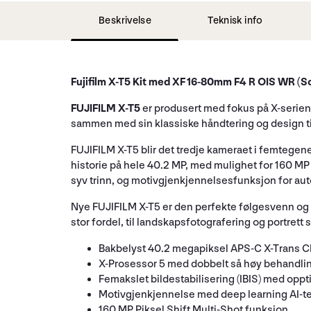
Beskrivelse
Teknisk info
Fujifilm X-T5 Kit med XF 16-80mm F4 R OIS WR (So
FUJIFILM X-T5
er produsert med fokus på X-serien
sammen med sin klassiske håndtering og design ti
FUJIFILM X-T5 blir det tredje kameraet i femtegen
historie på hele 40.2 MP, med mulighet for 160 MP 
syv trinn, og motivgjenkjennelsesfunksjon for aut
Nye FUJIFILM X-T5 er den perfekte følgesvenn og 
stor fordel, til landskapsfotografering og portrett
Bakbelyst 40.2 megapiksel APS-C X-Trans CM
X-Prosessor 5 med dobbelt så høy behandli
Femakslet bildestabilisering (IBIS) med oppt
Motivgjenkjennelse med deep learning AI-te
160 MP Piksel Shift Multi-Shot funksjon