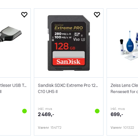
Sandisk Minnekortleser USB Type-C
Sandisk SDXC Extreme Pro 128GB V60
Zeiss Lens Cle
I
C10 UHS-II
Rensesett for 
inkl. mva
inkl. mva
2 469,-
699,-
Varenr
154772
Varenr
101322