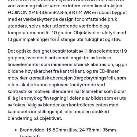
ved zooming takket være en intern zoom-konstruksjon.
FUJINON XF16-50mmF2.8-4,8 R LM WR er robust bygget
med et værbeskyttende design for omfattende bruk
utendørs, selv under utfordrende værforhold og
temperaturer ned til -10 grader. Objektivet er utstyrt med
13 gummipakninger for å stenge ute fuktighet og støv.
Det optiske designet består totalt av 11 linseelementer i 9
grupper, hvor det blant annet inngår tre asfæriske
linseelementer som minimerer sfærisk aberrasjon, og gir
bildene høy skarphet fra kant til kant, og tre ED-linser
motvirker kromatisk aberrasjon (fargebrytningsfeil), som
ellers skulle kunne oppleves forstyrrende ved
kontrastrike motiver. Blenderen har 9 lameller som bidrar
til å gi en myk og fin tegning i delene av bildet som er ute
av fokus. Valg av blender kan kontrolleres enten med
kameraets innstillingshjul, eller med en dedikert
blenderring på objektivet.
Brennvidde: 16-50mm (tilsv. 24-76mm i 35mm-
formatet)