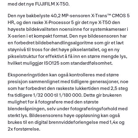
med det nye FUJIFILM X-T50.
Den nye bakbelyste 40,2 MP-sensoren X-Trans™ CMOS 5
HR, og den raske X-Processor 5 gir det nye X-T50 den
høyeste bildekvaliteten noensinne for systemkameraer i
X-serien i et kompakt format. Den nye bildesensoren har
en forbedret bildebehandlingsalgoritme som gir et lavt
støynivå til tross for det høye pikselantallet, og en ny
pikselstruktur for effektivt å få inn en større mengde lys,
hvilket muliggjør ISO125 som standardfølsomhet.
Eksponeringstiden kan også kontrolleres med større
presisjon sammenlignet med tidligere generasjoner, noe
som har forbedret den raskeste lukkertiden med 2,5 steg
fra tidligere 1/32 000 til 1/180 000. Dette gir brukeren
mulighet for å fotografere med den største
blenderåpningen, selv under fotograferingsforhold med
sterkt lys. Bildesensorens høye oppløsning kan også
brukes til en digital brennviddeforlengelse med 1,4x og
2x forstørrelse.