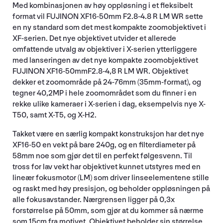
Med kombinasjonen av høy oppløsning i et fleksibelt
format vil FUJINON XF16-50mm F2.8-4.8 R LM WR sette
en ny standard som det mest kompakte zoomobjektivet i
XF-serien. Det nye objektivet utvider et allerede
omfattende utvalg av objektiver i X-serien ytterliggere
med lanseringen av det nye kompakte zoomobjektivet
FUJINON XF16-50mmF2.8-4,8 R LM WR. Objektivet
dekker et zoomområde på 24-76mm (35mm-format), og
tegner 40,2MP i hele zoomområdet som du finner i en
rekke ulike kameraer i X-serien i dag, eksempelvis nye X-
T50, samt X-T5, og X-H2.
Takket være en særlig kompakt konstruksjon har det nye
XF16-50 en vekt på bare 240g, og en filterdiameter på
58mm noe som gjør det til en perfekt følgesvenn. Til
tross for lav vekt har objektivet kunnet utstyres med en
lineær fokusmotor (LM) som driver linseelementene stille
og raskt med høy presisjon, og beholder oppløsningen på
alle fokusavstander. Nærgrensen ligger på 0,3x
forstørrelse på 50mm, som gjør at du kommer så nærme
som 15cm fra motivet. Objektivet beholder sin størrelse