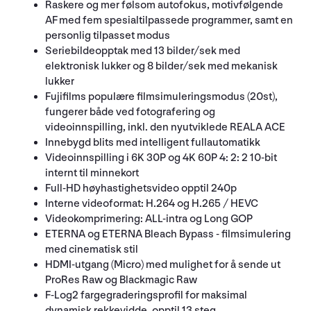
Raskere og mer følsom autofokus, motivfølgende
AF med fem spesialtilpassede programmer, samt en
personlig tilpasset modus
Seriebildeopptak med 13 bilder/sek med
elektronisk lukker og 8 bilder/sek med mekanisk
lukker
Fujifilms populære filmsimuleringsmodus (20st),
fungerer både ved fotografering og
videoinnspilling, inkl. den nyutviklede REALA ACE
Innebygd blits med intelligent fullautomatikk
Videoinnspilling i 6K 30P og 4K 60P 4: 2: 2 10-bit
internt til minnekort
Full-HD høyhastighetsvideo opptil 240p
Interne videoformat: H.264 og H.265 / HEVC
Videokomprimering: ALL-intra og Long GOP
ETERNA og ETERNA Bleach Bypass - filmsimulering
med cinematisk stil
HDMI-utgang (Micro) med mulighet for å sende ut
ProRes Raw og Blackmagic Raw
F-Log2 fargegraderingsprofil for maksimal
dynamisk rekkevidde, opptil 13 steg