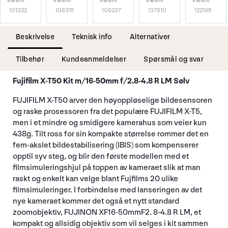
Varenr
Varenr
Varenr
Varenr
Varenr
101322
106315
106237
137610
122195
Beskrivelse
Teknisk info
Alternativer
Tilbehør
Kundeanmeldelser
Spørsmål og svar
Fujifilm X-T50 Kit m/16-50mm f/2.8-4.8 R LM Sølv
FUJIFILM X-T50
arver den høyoppløselige bildesensoren
og raske prosessoren fra det populære FUJIFILM X-T5,
men i et mindre og smidigere kamerahus som veier kun
438g. Tilt ross for sin kompakte størrelse rommer det en
fem-akslet bildestabilisering (IBIS) som kompenserer
opptil syv steg, og blir den første modellen med et
filmsimuleringshjul på toppen av kameraet slik at man
raskt og enkelt kan velge blant Fujfilms 20 ulike
filmsimuleringer. I forbindelse med lanseringen av det
nye kameraet kommer det også et nytt standard
zoomobjektiv, FUJINON XF16-50mmF2. 8-4.8 R LM, et
kompakt og allsidig objektiv som vil selges i kit sammen