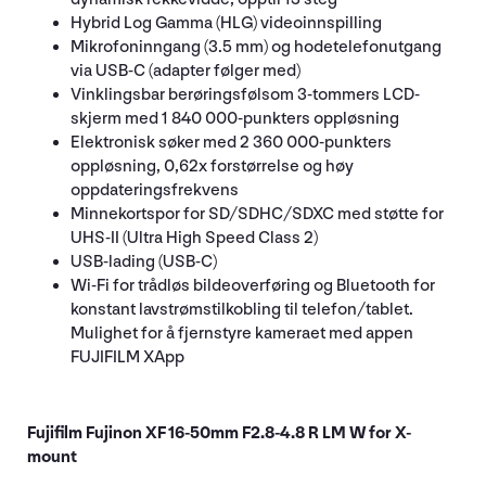
Hybrid Log Gamma (HLG) videoinnspilling
Mikrofoninngang (3.5 mm) og hodetelefonutgang
via USB-C (adapter følger med)
Vinklingsbar berøringsfølsom 3-tommers LCD-
skjerm med 1 840 000-punkters oppløsning
Elektronisk søker med 2 360 000-punkters
oppløsning, 0,62x forstørrelse og høy
oppdateringsfrekvens
Minnekortspor for SD/SDHC/SDXC med støtte for
UHS-II (Ultra High Speed Class 2)
USB-lading (USB-C)
Wi-Fi for trådløs bildeoverføring og Bluetooth for
konstant lavstrømstilkobling til telefon/tablet.
Mulighet for å fjernstyre kameraet med appen
FUJIFILM XApp
Fujifilm Fujinon XF 16-50mm F2.8-4.8 R LM W for X-
mount