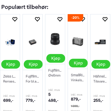
Populært tilbehør:
20%
Kjøp
Kjøp
Kjøp
Kjøp
Kjøp
Fujifilm XF 50mm f/2.0 R WR Sort
SmallRig 3231 L-Bracket Fujifilm X-E4
Ø46mm
Zeiss Lens Cleaning Kit
Fujifilm NP-W126S Li-Ion batteri
Hähnel Batteri HL-F126S Fujifilm (W126)
Vinkelskinne Arca Swiss horisontalt
Rensesett for objektiv og kamera
For bl.a. X100VI, X100V, X-Pro3, X-Half
Tilsvarer Fujifilm W126s
inkl. mva
5
inkl. mva
inkl. mva
inkl. mva
inkl. mva
879,-
699,-
779,-
498,-
255,-
1 099,-