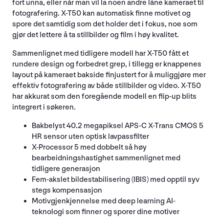
fort unna, eller når man vil la noen andre låne kameraet til
fotografering. X-T50 kan automatisk finne motivet og
spore det samtidig som det holder det i fokus, noe som
gjør det lettere å ta stillbilder og film i høy kvalitet.
Sammenlignet med tidligere modell har X-T50 fått et
rundere design og forbedret grep, i tillegg er knappenes
layout på kameraet bakside finjustert for å muliggjøre mer
effektiv fotografering av både stillbilder og video. X-T50
har akkurat som den foregående modell en flip-up blits
integrert i søkeren.
Bakbelyst 40.2 megapiksel APS-C X-Trans CMOS 5
HR sensor uten optisk lavpassfilter
X-Processor 5 med dobbelt så høy
bearbeidningshastighet sammenlignet med
tidligere generasjon
Fem-akslet bildestabilisering (IBIS) med opptil syv
stegs kompensasjon
Motivgjenkjennelse med deep learning AI-
teknologi som finner og sporer dine motiver