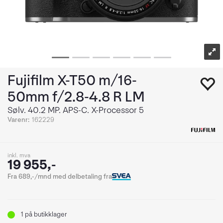
Fujifilm X-T50 m/16-
50mm f/2.8-4.8 R LM
Sølv. 40.2 MP. APS-C. X-Processor 5
Varenr:
162229
inkl. mva
19 955,-
Fra 689,-/mnd med delbetaling fra
1
på butikklager