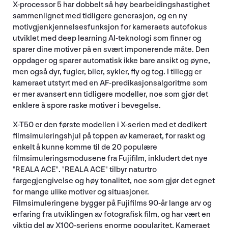
X-processor 5 har dobbelt så høy bearbeidingshastighet
sammenlignet med tidligere generasjon, og en ny
motivgjenkjennelsesfunksjon for kameraets autofokus
utviklet med deep learning AI-teknologi som finner og
sparer dine motiver på en svært imponerende måte. Den
oppdager og sparer automatisk ikke bare ansikt og øyne,
men også dyr, fugler, biler, sykler, fly og tog. I tillegg er
kameraet utstyrt med en AF-predikasjonsalgoritme som
er mer avansert enn tidligere modeller, noe som gjør det
enklere å spore raske motiver i bevegelse.
X-T50 er den første modellen i X-serien med et dedikert
filmsimuleringshjul på toppen av kameraet, for raskt og
enkelt å kunne komme til de 20 populære
filmsimuleringsmodusene fra Fujifilm, inkludert det nye
"REALA ACE". "REALA ACE" tilbyr naturtro
fargegjengivelse og høy tonalitet, noe som gjør det egnet
for mange ulike motiver og situasjoner.
Filmsimuleringene bygger på Fujifilms 90-år lange arv og
erfaring fra utviklingen av fotografisk film, og har vært en
viktig del av X100-seriens enorme popularitet. Kameraet