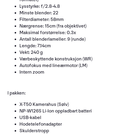
Lysstyrke: f/2.8-4.8
Minste blender: 22
Filterdiameter: 58mm
Nærgrense: 15cm (fra objektivet)
Maksimal forstørrelse: 0.3x
Antall blenderlameller: 9 (runde)
Lengde: 7.14cm
Vekt: 240 g
Værbeskyttende konstruksjon (WR)
Autofokus med lineærmotor (LM)
Intern zoom
I pakken:
X-T50 Kamerahus (Sølv)
NP-W126S Li-Ion oppladbart batteri
USB-kabel
Hodetelefonadapter
Skulderstropp