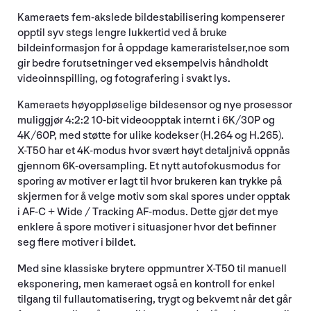
Kameraets fem-akslede bildestabilisering kompenserer
opptil syv stegs lengre lukkertid ved å bruke
bildeinformasjon for å oppdage kameraristelser,noe som
gir bedre forutsetninger ved eksempelvis håndholdt
videoinnspilling, og fotografering i svakt lys.
Kameraets høyoppløselige bildesensor og nye prosessor
muliggjør 4:2:2 10-bit videoopptak internt i 6K/30P og
4K/60P, med støtte for ulike kodekser (H.264 og H.265).
X-T50 har et 4K-modus hvor svært høyt detaljnivå oppnås
gjennom 6K-oversampling. Et nytt autofokusmodus for
sporing av motiver er lagt til hvor brukeren kan trykke på
skjermen for å velge motiv som skal spores under opptak
i AF-C + Wide / Tracking AF-modus. Dette gjør det mye
enklere å spore motiver i situasjoner hvor det befinner
seg flere motiver i bildet.
Med sine klassiske brytere oppmuntrer X-T50 til manuell
eksponering, men kameraet også en kontroll for enkel
tilgang til fullautomatisering, trygt og bekvemt når det går