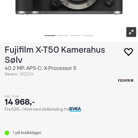
Fujifilm X-T50 Kamerahus
Sølv
40.2 MP. APS-C. X-Processor 5
Varenr:
162224
inkl. mva
14 968,-
Fra 528,-/mnd med delbetaling fra
1
på butikklager