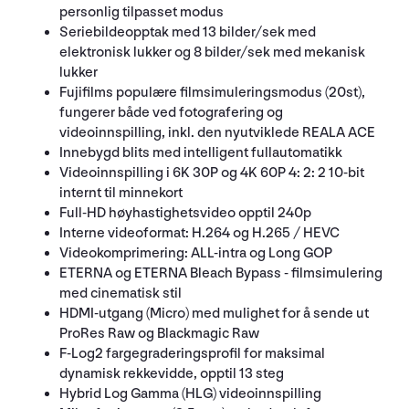
personlig tilpasset modus
Seriebildeopptak med 13 bilder/sek med
elektronisk lukker og 8 bilder/sek med mekanisk
lukker
Fujifilms populære filmsimuleringsmodus (20st),
fungerer både ved fotografering og
videoinnspilling, inkl. den nyutviklede REALA ACE
Innebygd blits med intelligent fullautomatikk
Videoinnspilling i 6K 30P og 4K 60P 4: 2: 2 10-bit
internt til minnekort
Full-HD høyhastighetsvideo opptil 240p
Interne videoformat: H.264 og H.265 / HEVC
Videokomprimering: ALL-intra og Long GOP
ETERNA og ETERNA Bleach Bypass - filmsimulering
med cinematisk stil
HDMI-utgang (Micro) med mulighet for å sende ut
ProRes Raw og Blackmagic Raw
F-Log2 fargegraderingsprofil for maksimal
dynamisk rekkevidde, opptil 13 steg
Hybrid Log Gamma (HLG) videoinnspilling