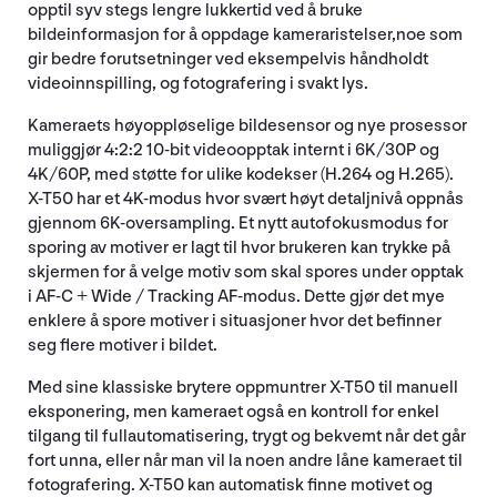
opptil syv stegs lengre lukkertid ved å bruke
bildeinformasjon for å oppdage kameraristelser,noe som
gir bedre forutsetninger ved eksempelvis håndholdt
videoinnspilling, og fotografering i svakt lys.
Kameraets høyoppløselige bildesensor og nye prosessor
muliggjør 4:2:2 10-bit videoopptak internt i 6K/30P og
4K/60P, med støtte for ulike kodekser (H.264 og H.265).
X-T50 har et 4K-modus hvor svært høyt detaljnivå oppnås
gjennom 6K-oversampling. Et nytt autofokusmodus for
sporing av motiver er lagt til hvor brukeren kan trykke på
skjermen for å velge motiv som skal spores under opptak
i AF-C + Wide / Tracking AF-modus. Dette gjør det mye
enklere å spore motiver i situasjoner hvor det befinner
seg flere motiver i bildet.
Med sine klassiske brytere oppmuntrer X-T50 til manuell
eksponering, men kameraet også en kontroll for enkel
tilgang til fullautomatisering, trygt og bekvemt når det går
fort unna, eller når man vil la noen andre låne kameraet til
fotografering. X-T50 kan automatisk finne motivet og