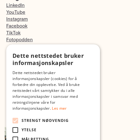
LinkedIn
YouTube
Instagram
Facebook
TikTok
Fotopodden
Dette nettstedet bruker
Med forbehold om skrive- og lagerfeil
informasjonskapsler
Dette nettstedet bruker
informasjonskapsler (cookies) for å
forbedre din opplevelse. Ved å bruke
nettstedet vårt samtykker du i alle
informasjonskapsler i samsvar med
retningslinjene våre for
informasjonskapsler.
Les mer
STRENGT NØDVENDIG
YTELSE
MÅLRETTING