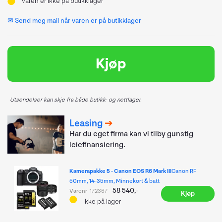
Varen er ikke på butikklager
✉ Send meg mail når varen er på butikklager
Kjøp
Utsendelser kan skje fra både butikk- og nettlager.
Leasing
Har du eget firma kan vi tilby gunstig
leiefinansiering.
Kamerapakke 5 - Canon EOS R6 Mark III
Canon RF
50mm, 14-35mm, Minnekort & batt
58 540,-
Varenr
172367
Kjøp
Ikke på lager