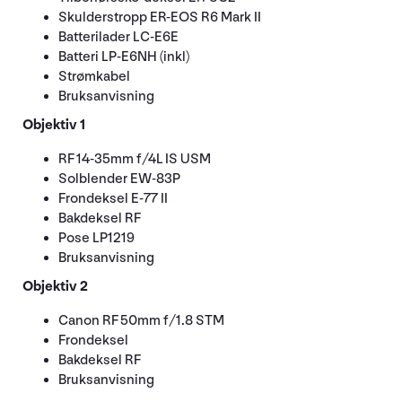
Skulderstropp ER-EOS R6 Mark II
Batterilader LC-E6E
Batteri LP-E6NH (inkl)
Strømkabel
Bruksanvisning
Objektiv
1
RF 14-35mm f/4L IS USM
Solblender EW-83P
Frondeksel E-77 II
Bakdeksel RF
Pose LP1219
Bruksanvisning
Objektiv
2
Canon RF 50mm f/1.8 STM
Frondeksel
Bakdeksel RF
Bruksanvisning