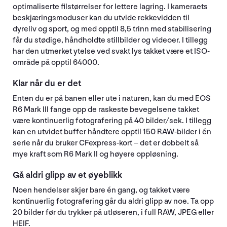
optimaliserte filstørrelser for lettere lagring. I kameraets
beskjæringsmoduser kan du utvide rekkevidden til
dyreliv og sport, og med opptil 8,5 trinn med stabilisering
får du stødige, håndholdte stillbilder og videoer. I tillegg
har den utmerket ytelse ved svakt lys takket være et ISO-
område på opptil 64000.
Klar når du er det
Enten du er på banen eller ute i naturen, kan du med EOS
R6 Mark III fange opp de raskeste bevegelsene takket
være kontinuerlig fotografering på 40 bilder/sek. I tillegg
kan en utvidet buffer håndtere opptil 150 RAW-bilder i én
serie når du bruker CFexpress-kort – det er dobbelt så
mye kraft som R6 Mark II og høyere oppløsning.
Gå aldri glipp av et øyeblikk
Noen hendelser skjer bare én gang, og takket være
kontinuerlig fotografering går du aldri glipp av noe. Ta opp
20 bilder før du trykker på utløseren, i full RAW, JPEG eller
HEIF.