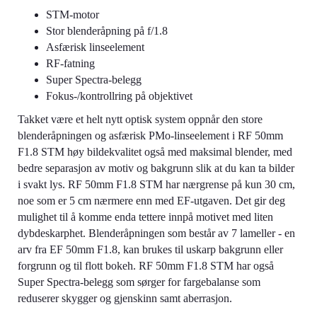
STM-motor
Stor blenderåpning på f/1.8
Asfærisk linseelement
RF-fatning
Super Spectra-belegg
Fokus-/kontrollring på objektivet
Takket være et helt nytt optisk system oppnår den store
blenderåpningen og asfærisk PMo-linseelement i RF 50mm
F1.8 STM høy bildekvalitet også med maksimal blender, med
bedre separasjon av motiv og bakgrunn slik at du kan ta bilder
i svakt lys. RF 50mm F1.8 STM har nærgrense på kun 30 cm,
noe som er 5 cm nærmere enn med EF-utgaven. Det gir deg
mulighet til å komme enda tettere innpå motivet med liten
dybdeskarphet. Blenderåpningen som består av 7 lameller - en
arv fra EF 50mm F1.8, kan brukes til uskarp bakgrunn eller
forgrunn og til flott bokeh. RF 50mm F1.8 STM har også
Super Spectra-belegg som sørger for fargebalanse som
reduserer skygger og gjenskinn samt aberrasjon.