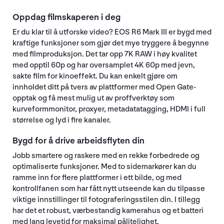
Oppdag filmskaperen i deg
Er du klar til å utforske video? EOS R6 Mark III er bygd med
kraftige funksjoner som gjør det mye tryggere å begynne
med filmproduksjon. Det tar opp 7K RAW i høy kvalitet
med opptil 60p og har oversamplet 4K 60p med jevn,
sakte film for kinoeffekt. Du kan enkelt gjøre om
innholdet ditt på tvers av plattformer med Open Gate-
opptak og få mest mulig ut av proffverktøy som
kurveformmonitor, proxyer, metadatatagging, HDMI i full
størrelse og lyd i fire kanaler.
Bygd for å drive arbeidsflyten din
Jobb smartere og raskere med en rekke forbedrede og
optimaliserte funksjoner. Med to sidemarkører kan du
ramme inn for flere plattformer i ett bilde, og med
kontrollfanen som har fått nytt utseende kan du tilpasse
viktige innstillinger til fotograferingsstilen din. I tillegg
har det et robust, værbestandig kamerahus og et batteri
med lang levetid for maksimal pålitelighet.