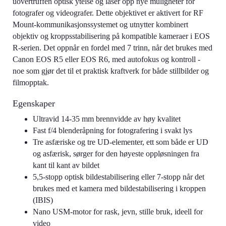
uovertruffen optisk ytelse og låser opp nye muligheter for
fotografer og videografer. Dette objektivet er aktivert for RF
Mount-kommunikasjonssystemet og utnytter kombinert
objektiv og kroppsstabilisering på kompatible kameraer i EOS
R-serien. Det oppnår en fordel med 7 trinn, når det brukes med
Canon EOS R5 eller EOS R6, med autofokus og kontroll -
noe som gjør det til et praktisk kraftverk for både stillbilder og
filmopptak.
Egenskaper
Ultravid 14-35 mm brennvidde av høy kvalitet
Fast f/4 blenderåpning for fotografering i svakt lys
Tre asfæriske og tre UD-elementer, ett som både er UD
og asfærisk, sørger for den høyeste oppløsningen fra
kant til kant av bildet
5,5-stopp optisk bildestabilisering eller 7-stopp når det
brukes med et kamera med bildestabilisering i kroppen
(IBIS)
Nano USM-motor for rask, jevn, stille bruk, ideell for
video