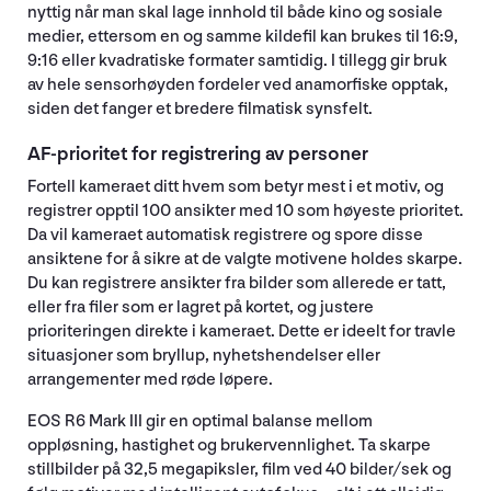
nyttig når man skal lage innhold til både kino og sosiale
medier, ettersom en og samme kildefil kan brukes til 16:9,
9:16 eller kvadratiske formater samtidig. I tillegg gir bruk
av hele sensorhøyden fordeler ved anamorfiske opptak,
siden det fanger et bredere filmatisk synsfelt.
AF-prioritet for registrering av personer
Fortell kameraet ditt hvem som betyr mest i et motiv, og
registrer opptil 100 ansikter med 10 som høyeste prioritet.
Da vil kameraet automatisk registrere og spore disse
ansiktene for å sikre at de valgte motivene holdes skarpe.
Du kan registrere ansikter fra bilder som allerede er tatt,
eller fra filer som er lagret på kortet, og justere
prioriteringen direkte i kameraet. Dette er ideelt for travle
situasjoner som bryllup, nyhetshendelser eller
arrangementer med røde løpere.
EOS R6 Mark III gir en optimal balanse mellom
oppløsning, hastighet og brukervennlighet. Ta skarpe
stillbilder på 32,5 megapiksler, film ved 40 bilder/sek og