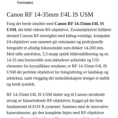
formater.
Canon RF 14-35mm f/4L IS USM
Fang det brede utsnittet med
Canon RF 14-35mm f/4L IS
USM
, det hittil videste RF-objektivet. Zoomobjektivet fullfører
dermed Canons RF-treenighet med kitbag-vennlige, kompakte
f/4-objektiver som sammen gir entusiaster og profesjonelle
fotografer et allsidig fokusområde som dekker 14-200 mm.
Med stille autofokus, 5,5-stopp optisk bildestabilisering og en
14-35 mm brennvidde som inkluderer asfæriske og UD-
elementer for krystallklare resultater, er RF 14-35mm f/4L IS
USM det perfekte objektivet for fotografering av landskap og
arkitektur, samt vlogging der innholdsskapere trenger et stabilt
og bredt synsfelt.
RF 14-35mm f/4L IS USM slutter seg til Canons utvidende
utvalg av klasseledende RF-objektiver, bygget på det faste
fundamentet til EOS R-systemet. Sammen med de innovative
kamerahusene, gir den komplette linjen med RF-objektiver