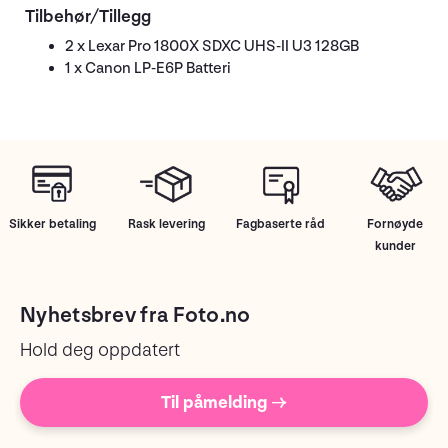
Tilbehør/Tillegg
2 x Lexar Pro 1800X SDXC UHS-II U3 128GB
1 x Canon LP-E6P Batteri
Sikker betaling
Rask levering
Fagbaserte råd
Fornøyde
kunder
Nyhetsbrev fra Foto.no
Hold deg oppdatert
Til påmelding →