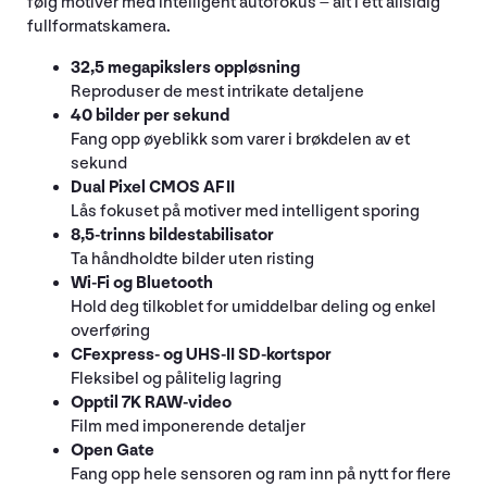
følg motiver med intelligent autofokus – alt i ett allsidig
fullformatskamera.
32,5 megapikslers oppløsning
Reproduser de mest intrikate detaljene
40 bilder per sekund
Fang opp øyeblikk som varer i brøkdelen av et
sekund
Dual Pixel CMOS AF II
Lås fokuset på motiver med intelligent sporing
8,5-trinns bildestabilisator
Ta håndholdte bilder uten risting
Wi-Fi og Bluetooth
Hold deg tilkoblet for umiddelbar deling og enkel
overføring
CFexpress- og UHS-II SD-kortspor
Fleksibel og pålitelig lagring
Opptil 7K RAW-video
Film med imponerende detaljer
Open Gate
Fang opp hele sensoren og ram inn på nytt for flere