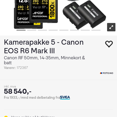
Kamerapakke 5 - Canon
EOS R6 Mark III
Canon RF 50mm, 14-35mm, Minnekort &
batt
Varenr:
172367
inkl. mva
58 540,-
Fra 1933,-/mnd med delbetaling fra