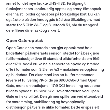
annet for det mye brukte UHS-II SD. Få tilgang til
funksjoner som kontinuerlig opptak og proxy-filmopptak
eller ha stillbilder og videoer på forskjellige kort. Du kan
også stole på den innebygde trådløse tilkoblingen, med
støtte for 5 GHz Wi-Fi og Bluetooth 5.1, når du trenger å
dele filene dine raskt og sikkert.
Open Gate-opptak
Open Gate er en metode som gjør opptak med hele
bildeflaten på kameraets sensor i stedet for å beskjære
fullformatsobjektiver til standard bildeforhold som 16:9
eller 17:9. Ved å bruke hele sensorens høyde og bredde –
ofte i formater som 3:2 eller 4:3 – maksimeres oppløsning
og bildedata. For eksempel kan en fullformatsensor
levere et fullverdig 7K-bilde på 6960x4640 med Open
Gate, mens en tradisjonell 17:9 DCI-innstilling reduserer
bildets høyde til 6960x3672. Hovedfordelen ved Open
Gate er fleksibilitet. Den gir mer spillerom ved etterarbeid
for omramming, stabilisering og høyoppløselig
distribusjon på tvers av ulike formater. Dette er spesielt