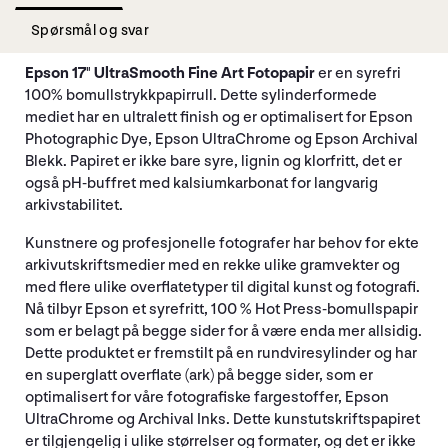
Spørsmål og svar
Epson 17" UltraSmooth Fine Art Fotopapir
er en syrefri
100% bomullstrykkpapirrull. Dette sylinderformede
mediet har en ultralett finish og er optimalisert for Epson
Photographic Dye, Epson UltraChrome og Epson Archival
Blekk. Papiret er ikke bare syre, lignin og klorfritt, det er
også pH-buffret med kalsiumkarbonat for langvarig
arkivstabilitet.
Kunstnere og profesjonelle fotografer har behov for ekte
arkivutskriftsmedier med en rekke ulike gramvekter og
med flere ulike overflatetyper til digital kunst og fotografi.
Nå tilbyr Epson et syrefritt, 100 % Hot Press-bomullspapir
som er belagt på begge sider for å være enda mer allsidig.
Dette produktet er fremstilt på en rundviresylinder og har
en superglatt overflate (ark) på begge sider, som er
optimalisert for våre fotografiske fargestoffer, Epson
UltraChrome og Archival Inks. Dette kunstutskriftspapiret
er tilgjengelig i ulike størrelser og formater, og det er ikke