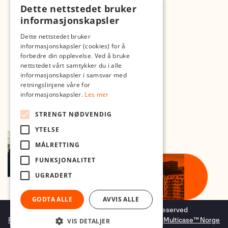
Dette nettstedet bruker
Med forbehold om skrive- og lagerfeil
informasjonskapsler
Dette nettstedet bruker
informasjonskapsler (cookies) for å
forbedre din opplevelse. Ved å bruke
nettstedet vårt samtykker du i alle
informasjonskapsler i samsvar med
retningslinjene våre for
informasjonskapsler.
Les mer
STRENGT NØDVENDIG
YTELSE
MÅLRETTING
FUNKSJONALITET
UGRADERT
GODTA ALLE
AVVIS ALLE
Copyright © 2026 Foto.no - All rights reserved
Forretningssystem
og
nettbutikkløsning
levert av
Multicase™ Norge
VIS DETALJER