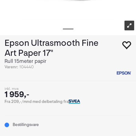
Epson Ultrasmooth Fine
Art Paper 17"
Rull 15meter papir
Varenr:
104440
inkl. mva
1 959,-
Fra 209,-/mnd med delbetaling fra
Bestillingsvare