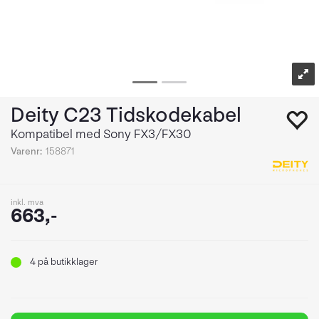
Deity C23 Tidskodekabel
Kompatibel med Sony FX3/FX30
Varenr:
158871
inkl. mva
663,-
4
på butikklager