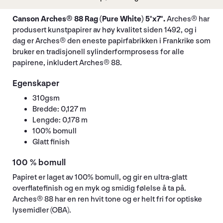
Canson Arches® 88 Rag (Pure White) 5"x7".
Arches® har
produsert kunstpapirer av høy kvalitet siden 1492, og i
dag er Arches® den eneste papirfabrikken i Frankrike som
bruker en tradisjonell sylinderformprosess for alle
papirene, inkludert Arches® 88.
Egenskaper
310gsm
Bredde: 0,127 m
Lengde: 0,178 m
100% bomull
Glatt finish
100 % bomull
Papiret er laget av 100% bomull, og gir en ultra-glatt
overflatefinish og en myk og smidig følelse å ta på.
Arches® 88 har en ren hvit tone og er helt fri for optiske
lysemidler (OBA).