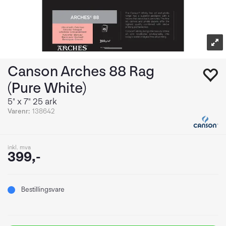
Canson Arches 88 Rag
(Pure White)
5" x 7" 25 ark
Varenr:
138642
inkl. mva
399,-
Bestillingsvare