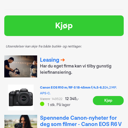
Kjøp
Utsendelser kan skje fra både butikk- og nettlager.
Leasing
Har du eget firma kan vi tilby gunstig
leiefinansiering.
Canon EOS R10 m/RF-S 18-45mm f/4.5-6.3
24,2 MP.
APS-C.
12 345,-
Varenr
149522
Kjøp
1
stk.
På lager
Spennende Canon-nyheter for
deg som filmer - Canon EOS R6 V