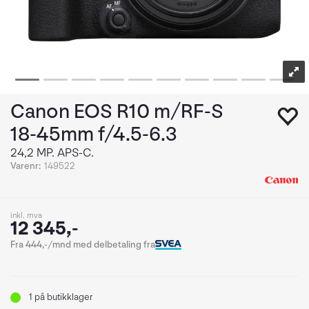
Canon EOS R10 m/RF-S
18-45mm f/4.5-6.3
24,2 MP. APS-C.
Varenr:
149522
inkl. mva
12 345,-
Fra 444,-/mnd med delbetaling fra
1
på butikklager