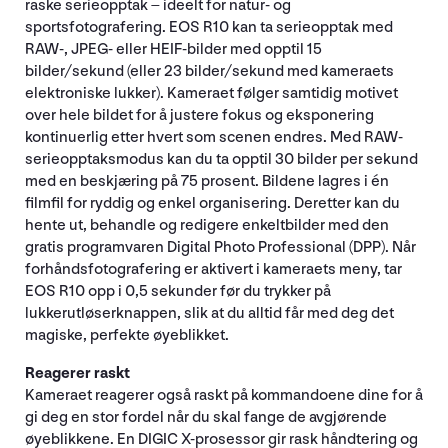
raske serieopptak – ideelt for natur- og
sportsfotografering. EOS R10 kan ta serieopptak med
RAW-, JPEG- eller HEIF-bilder med opptil 15
bilder/sekund (eller 23 bilder/sekund med kameraets
elektroniske lukker). Kameraet følger samtidig motivet
over hele bildet for å justere fokus og eksponering
kontinuerlig etter hvert som scenen endres. Med RAW-
serieopptaksmodus kan du ta opptil 30 bilder per sekund
med en beskjæring på 75 prosent. Bildene lagres i én
filmfil for ryddig og enkel organisering. Deretter kan du
hente ut, behandle og redigere enkeltbilder med den
gratis programvaren Digital Photo Professional (DPP). Når
forhåndsfotografering er aktivert i kameraets meny, tar
EOS R10 opp i 0,5 sekunder før du trykker på
lukkerutløserknappen, slik at du alltid får med deg det
magiske, perfekte øyeblikket.
Reagerer raskt
Kameraet reagerer også raskt på kommandoene dine for å
gi deg en stor fordel når du skal fange de avgjørende
øyeblikkene. En DIGIC X-prosessor gir rask håndtering og