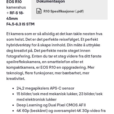
EOS R10
kamerahus
R10 Spesifikasjoner (.pdf)
+
RF-S 18-
45mm
F4.5-6.3 IS STM
Et kamera som er så allsidig at det kan takle nesten hva
som helst. Det er det perfekte reisefølget. Et perfekt
hybridverktøy for å skape innhold. Din måte å uttrykke
deg kreativt på. Det perfekte neste steget innen
fotografering. Enten du tar et steg videre fra ditt første
speilreflekskamera, en smarttelefon eller et
kompaktkamera, er EOS R10 en oppgradering. Mer
teknologi, flere funksjoner, mer bærbarhet, mer
kreativitet.
24,2 megapikslers APS-C sensor
15 bilder/sek med mekanisk lukker, 23 bilder/sek
med elektronisk lukker
Deep Learning og Dual Pixel CMOS AF II
4K 60p (beskåret) og oversamplet 4K 30p video fra