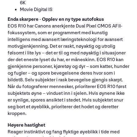
6K
Movie Digital IS
Enda skarpere
-
Opplev en ny type autofokus
EOS R10 har Canons anerkjente Dual Pixel CMOS AF II-
fokussystem, som er programmert med kunstig
intelligens med avansert læringsteknologi for avansert
motivgjenkjenning. Det er raskt, nøyaktig og utrolig
følsomt i lite lys – det er til og med nøyaktig i situasjoner
der det eneste lyset du har, er måneskinn. EOS R10 kan
gjenkjenne personer, kjøretøy og dyr – som katter, hunder
og fugler – og spore bevegelsene deres hvor som i
bildet8. Selv subjekter i rask bevegelse gjengis skarpt.
Når du fotograferer mennesker, prioriterer EOS R10 først
subjektets øyne – vinduet inn i sjelen. Hvis øynene ikke
er synlige, spores ansiktet i stedet. Hvis subjektet snur
seg bort et øyeblikk, prioriterer det hodet og deretter
kroppen.
Høyere hastighet
Reager instinktivt og fang flyktige øyeblikk i tide med