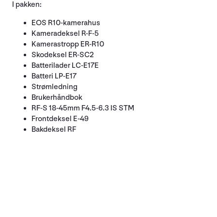
I pakken:
EOS R10-kamerahus
Kameradeksel R-F-5
Kamerastropp ER-R10
Skodeksel ER-SC2
Batterilader LC-E17E
Batteri LP-E17
Strømledning
Brukerhåndbok
RF-S 18-45mm F4.5-6.3 IS STM
Frontdeksel E-49
Bakdeksel RF