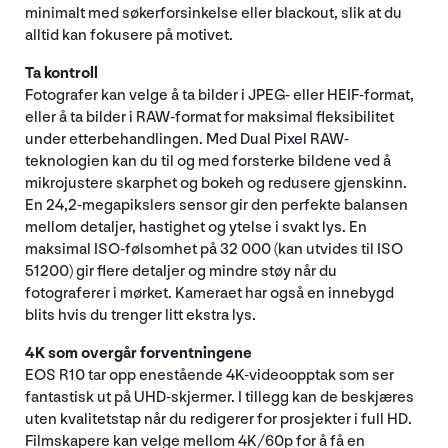
minimalt med søkerforsinkelse eller blackout, slik at du
alltid kan fokusere på motivet.
Ta kontroll
Fotografer kan velge å ta bilder i JPEG- eller HEIF-format,
eller å ta bilder i RAW-format for maksimal fleksibilitet
under etterbehandlingen. Med Dual Pixel RAW-
teknologien kan du til og med forsterke bildene ved å
mikrojustere skarphet og bokeh og redusere gjenskinn.
En 24,2-megapikslers sensor gir den perfekte balansen
mellom detaljer, hastighet og ytelse i svakt lys. En
maksimal ISO-følsomhet på 32 000 (kan utvides til ISO
51200) gir flere detaljer og mindre støy når du
fotograferer i mørket. Kameraet har også en innebygd
blits hvis du trenger litt ekstra lys.
4K som overgår forventningene
EOS R10 tar opp enestående 4K-videoopptak som ser
fantastisk ut på UHD-skjermer. I tillegg kan de beskjæres
uten kvalitetstap når du redigerer for prosjekter i full HD.
Filmskapere kan velge mellom 4K/60p for å få en