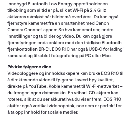
Innebygd Bluetooth Low Energy opprettholder en
tilkobling som alltid er på, slik at Wi-Fi på 2,4 GHz
aktiveres sømløst når bilder må overføres. Du kan også
fjernstyre kameraet fra en smartenhet med Canon
Camera Connect-appen: Se hva kameraet ser, endre
innstillinger og ta bilder og video. Du kan også gjøre
fjernstyringen enda enklere med den trådløse Bluetooth-
fjernkontrollen BR-E1. EOS R10 har også USB-C for lading i
kameraet og tilkoblet fotografering på PC eller Mac.
Påvirke følgerne dine
Videobloggere og innholdsskapere kan bruke EOS R10 til
å direktesende video til følgerne i svært høy kvalitet,
direkte på YouTube. Koble kameraet til Wi-Fi-nettverket –
du trenger ingen datamaskin. En vribar LCD-skjerm kan
roteres, slik at du ser akkurat hva du viser frem. EOS R10
støtter også vertikal videoopptak, noe som er perfekt for
å ta opp innhold for sosiale medier.