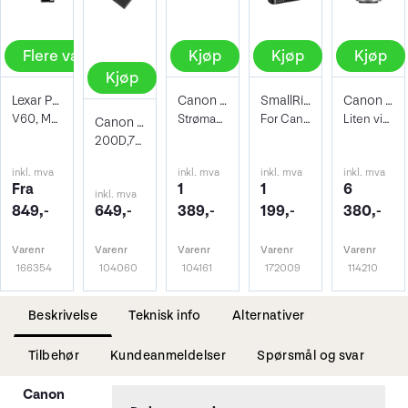
Flere valg
Kjøp
Kjøp
Kjøp
Kjøp
Lexar Pro 1667X SDXC UHS-II U3
Canon AC-E6N AC Adapter
SmallRig 5485 Turbo Charging Kit
Canon RF 35mm f/1.8 IS Macro STM
V60, Max Read 250 - Write 120 MB/s
Strømadapter OBS: Levert uten coupler
For Canon LP-E6P Batterier
Liten vidvinkel med 0,5X (1:2) Makro Ø52
Canon LP-E17 batteri
200D,750D,760D,800D,77D,M3,M5,M6,RP,R10
inkl. mva
inkl. mva
inkl. mva
inkl. mva
Fra
1
1
6
inkl. mva
849,-
649,-
389,-
199,-
380,-
Varenr
Varenr
Varenr
Varenr
Varenr
166354
104060
104161
172009
114210
Beskrivelse
Teknisk info
Alternativer
Tilbehør
Kundeanmeldelser
Spørsmål og svar
Canon