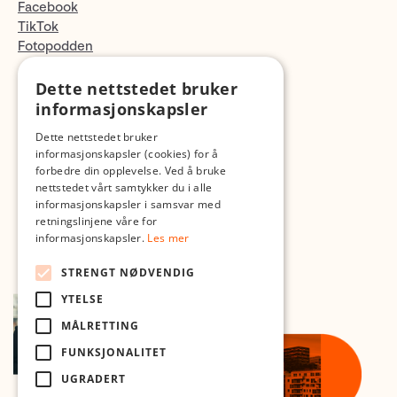
Facebook
TikTok
Fotopodden
Dette nettstedet bruker
Med forbehold om skrive- og lagerfeil
informasjonskapsler
Dette nettstedet bruker
informasjonskapsler (cookies) for å
forbedre din opplevelse. Ved å bruke
nettstedet vårt samtykker du i alle
informasjonskapsler i samsvar med
retningslinjene våre for
informasjonskapsler.
Les mer
STRENGT NØDVENDIG
YTELSE
MÅLRETTING
FUNKSJONALITET
UGRADERT