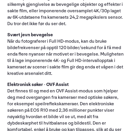
silkemyk gjengivelse av bevegelige objekter og effekter i
sakte film, eller imponerende oversamplet 4K/30p laget
av 6K-utdataene fra kameraets 24,2 megapikslers sensor.
Du tror det ikke før du ser det.
Svært jevn bevegelse
Når du fotograferer i Full HD-modus, kan du bruke
bildefrekvenser på opptil 120 bilder/sekund for å få med
enda flere nyanser når motivet er i bevegelse. Muligheten
til å lage imponerende 4K- og Full HD-intervallopptak i
kameraet av scener i sakte film gir deg enda et våpen i det
kreative arsenalet ditt.
Elektronisk søker
-
OVF Assist
Det finnes til og med en OVF Assist-modus som hjelper
deg med overgangen fra kameraer med optiske søkere,
for eksempel speilreflekskameraer. Den elektroniske
søkeren på EOS R10 med 2,36 millioner punkter viser
nøyaktig hvordan et bilde vil se ut, med alt fra
dybdeskarphet til hvitbalanse og bildestil. Den er
komfortabel, enkel å bruke og kan tilpasses, slik at du ser