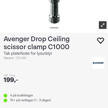
Avenger Drop Ceiling
scissor clamp C1000
Tak platefeste for lysutstyr
Varenr:
132466
inkl. mva
199,-
4
på butikklager
15+
på nettlager (1 - 3 dager)