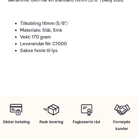
takramme. Den har en standard 16mm (5/8 ") baby stud.
Tilkobling 16mm (5/8")
Materiale: Stål, Sink
Vekt: 170 gram
Leverandør Nr: C1000
Sakse feste til lys
Sikker betaling
Rask levering
Fagbaserte råd
Fornøyde
kunder