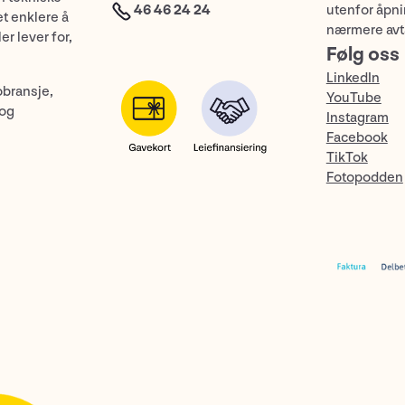
46 46 24 24
utenfor åpnin
et enklere å
nærmere avt
er lever for,
Følg oss
LinkedIn
obransje,
YouTube
 og
Instagram
Facebook
TikTok
Fotopodden