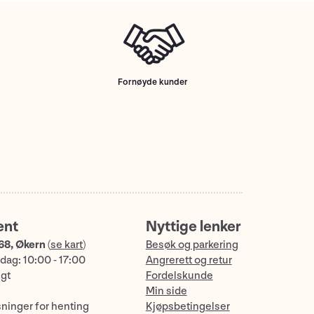
Fornøyde kunder
ent
Nyttige lenker
68, Økern
(
se kart
)
Besøk og parkering
dag: 10:00 - 17:00
Angrerett og retur
ngt
Fordelskunde
Min side
sninger for henting
Kjøpsbetingelser