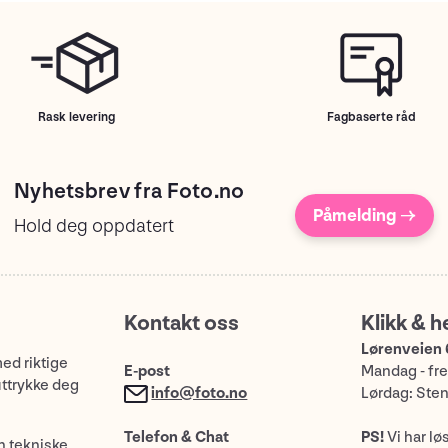
Rask levering
Fagbaserte råd
Nyhetsbrev fra Foto.no
Påmelding →
Hold deg oppdatert
Kontakt oss
Klikk & h
Lørenveien 
med riktige
E-post
Mandag - fre
uttrykke deg
info@foto.no
Lørdag: Ste
Telefon & Chat
PS!
Vi har lø
n tekniske