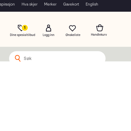
spirasjon
Hva skjer
Merker
Gavekort
English
1
Dine spesialtilbud
Logg inn