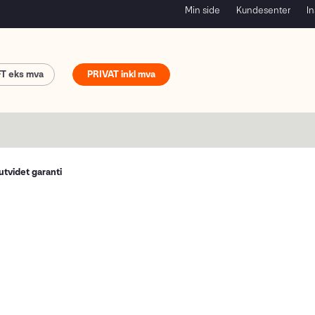
Min side
Kundesenter
In
FT
PRIVAT
utvidet garanti