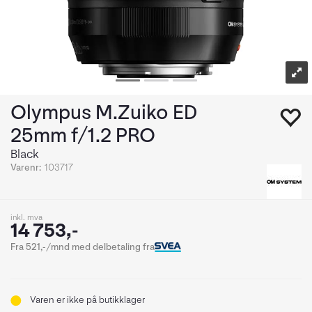
Olympus M.Zuiko ED
25mm f/1.2 PRO
Black
Varenr:
103717
inkl. mva
14 753,-
Fra 521,-/mnd med delbetaling fra
Varen er ikke på butikklager