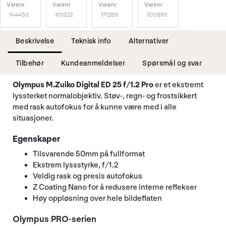
Varenr
Varenr
Varenr
Varenr
144453
101322
171288
100893
Beskrivelse
Teknisk info
Alternativer
Tilbehør
Kundeanmeldelser
Spørsmål og svar
Olympus M.Zuiko Digital ED 25 f/1.2 Pro
er et ekstremt
lyssterket normalobjektiv. Støv-, regn- og frostsikkert
med rask autofokus for å kunne være med i alle
situasjoner.
Egenskaper
Tilsvarende 50mm på fullformat
Ekstrem lyssstyrke, f/1.2
Veldig rask og presis autofokus
Z Coating Nano for å redusere interne reflekser
Høy oppløsning over hele bildeflaten
Olympus PRO-serien