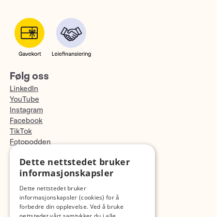
Følg oss
LinkedIn
YouTube
Instagram
Facebook
TikTok
Fotopodden
Dette nettstedet bruker
Med forbehold om skrive- og lagerfeil
informasjonskapsler
Dette nettstedet bruker
informasjonskapsler (cookies) for å
forbedre din opplevelse. Ved å bruke
nettstedet vårt samtykker du i alle