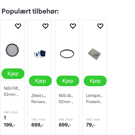
Populært tilbehør:
Kjøp
Kjøp
Kjøp
Kjøp
NiSi Filter Circ Polarizer True Color 62
62mm Pro Nano Pola Filter
Zeiss Lens Cleaning Kit
NiSi AIR Protector Filter 62mm
Lenspen Photo Microklear Cloth
Rensesett for objektiv og kamera
62mm Beskyttelsesfilter
Pusseklut i microfiber
inkl. mva
1
inkl. mva
inkl. mva
inkl. mva
199,-
699,-
699,-
79,-