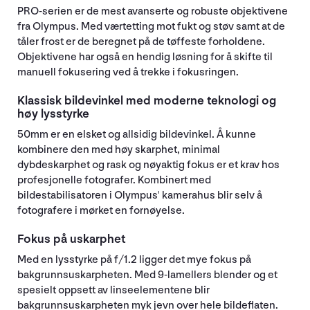
PRO-serien er de mest avanserte og robuste objektivene
fra Olympus. Med værtetting mot fukt og støv samt at de
tåler frost er de beregnet på de tøffeste forholdene.
Objektivene har også en hendig løsning for å skifte til
manuell fokusering ved å trekke i fokusringen.
Klassisk bildevinkel med moderne teknologi og
høy lysstyrke
50mm er en elsket og allsidig bildevinkel. Å kunne
kombinere den med høy skarphet, minimal
dybdeskarphet og rask og nøyaktig fokus er et krav hos
profesjonelle fotografer. Kombinert med
bildestabilisatoren i Olympus' kamerahus blir selv å
fotografere i mørket en fornøyelse.
Fokus på uskarphet
Med en lysstyrke på f/1.2 ligger det mye fokus på
bakgrunnsuskarpheten. Med 9-lamellers blender og et
spesielt oppsett av linseelementene blir
bakgrunnsuskarpheten myk jevn over hele bildeflaten.