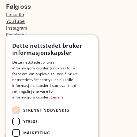
Følg oss
LinkedIn
YouTube
Instagram
Facebook
TikTok
Dette nettstedet bruker
Fotopodden
informasjonskapsler
Dette nettstedet bruker
Med forbehold om skrive- og lagerfeil
informasjonskapsler (cookies) for å
forbedre din opplevelse. Ved å bruke
nettstedet vårt samtykker du i alle
informasjonskapsler i samsvar med
retningslinjene våre for
informasjonskapsler.
Les mer
STRENGT NØDVENDIG
YTELSE
MÅLRETTING