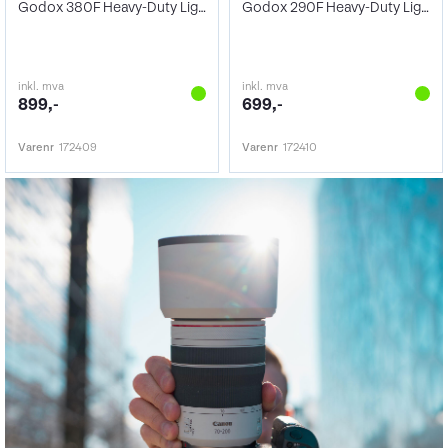
Godox 380F Heavy-Duty Light Stand
Godox 290F Heavy-Duty Light Stand
inkl. mva
inkl. mva
899,-
699,-
Varenr
172409
Varenr
172410