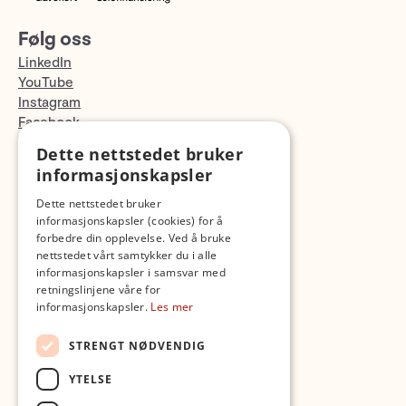
Følg oss
LinkedIn
YouTube
Instagram
Facebook
TikTok
Dette nettstedet bruker
Fotopodden
informasjonskapsler
Dette nettstedet bruker
Med forbehold om skrive- og lagerfeil
informasjonskapsler (cookies) for å
forbedre din opplevelse. Ved å bruke
nettstedet vårt samtykker du i alle
informasjonskapsler i samsvar med
retningslinjene våre for
informasjonskapsler.
Les mer
STRENGT NØDVENDIG
YTELSE