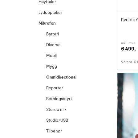
Høyttaler
Lydopptaker
Mikrofon
Batteri
inkl. mva
Diverse
6 499,-
Mobil
Varenr
17
Mygg
Omnidirectional
Reporter
Retningsstyrt
Stereo mik
Studio/USB
Tilbehør