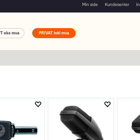
Min side
Kundesenter
In
FT
PRIVAT