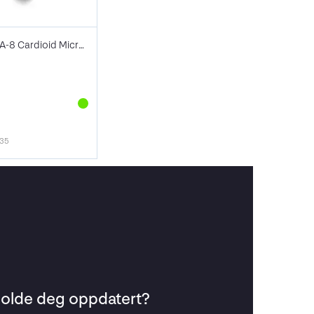
Rycote CA-8 Cardioid Microphone
135
 holde deg oppdatert?