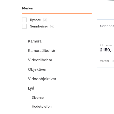
Merker
Rycote
(3)
Sennhei
Sennheiser
(4)
Kamera
inkl. mva
2 159,-
Kameratilbehør
Videotilbehør
Varenr
11
Objektiver
Videoobjektiver
Lyd
Diverse
Hodetelefon