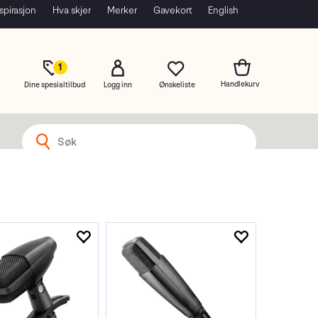
spirasjon
Hva skjer
Merker
Gavekort
English
1
Dine spesialtilbud
Logg inn