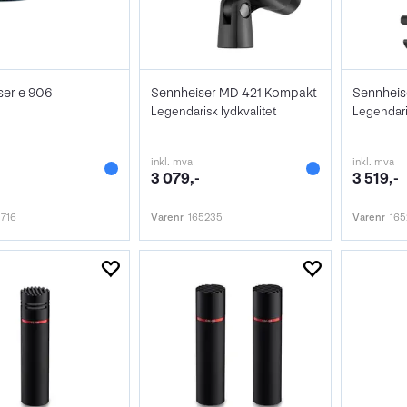
ser e 906
Sennheiser MD 421 Kompakt
Legendarisk lydkvalitet
Legendari
inkl. mva
inkl. mva
3 079,-
3 519,-
3716
Varenr
165235
Varenr
16