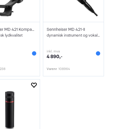
Sennheiser MD 421 Kompakt m/Drum clamp
Sennheiser MD 421-II
sk lydkvalitet
dynamisk instrument og vokalmikrofon
inkl. mva
4 890,-
5238
Varenr
108964