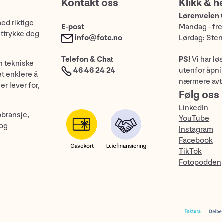
Kontakt oss
Klikk & h
Lørenveien 
med riktige
E-post
Mandag - fre
uttrykke deg
info@foto.no
Lørdag: Ste
Telefon & Chat
PS!
Vi har lø
n tekniske
46 46 24 24
utenfor åpnin
et enklere å
nærmere avt
er lever for,
Følg oss
LinkedIn
obransje,
YouTube
 og
Instagram
Facebook
TikTok
Fotopodden