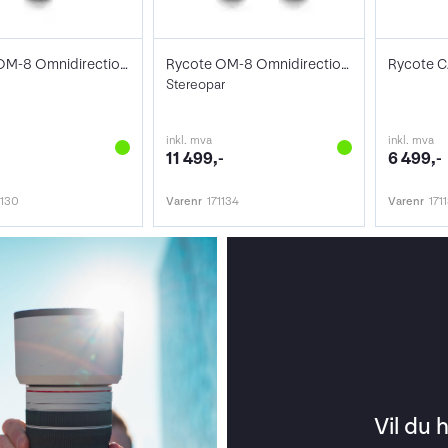
Rycote OM-8 Omnidirectional Microphone
Rycote OM-8 Omnidirectional Microphone
Stereopar
inkl. mva
inkl. mva
11 499,-
6 499,-
1130
Varenr
171134
Varenr
171
Vil du