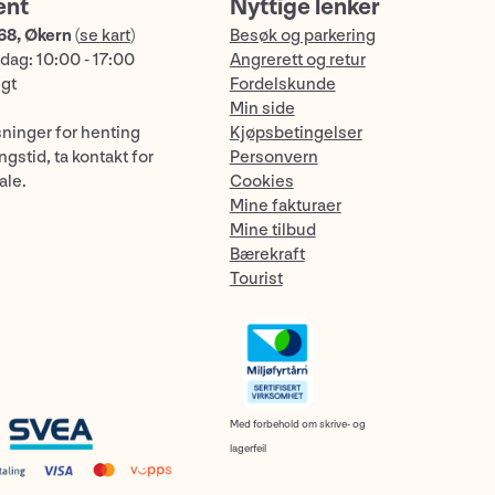
ent
Nyttige lenker
68, Økern
(
se kart
)
Besøk og parkering
dag: 10:00 - 17:00
Angrerett og retur
ngt
Fordelskunde
Min side
sninger for henting
Kjøpsbetingelser
gstid, ta kontakt for
Personvern
ale.
Cookies
Mine fakturaer
Mine tilbud
Bærekraft
Tourist
Med forbehold om skrive- og
lagerfeil