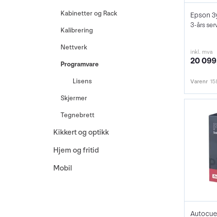
Kabinetter og Rack
Kalibrering
Nettverk
inkl. mva
20 099
Programvare
Lisens
Varenr
15
Skjermer
Tegnebrett
Kikkert og optikk
Hjem og fritid
Mobil