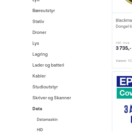
Bæreutstyr
Stativ
Dongel l
Droner
inkl. mva
Lys
3 735,-
Lagring
Varenr
11
Lader og batteri
Kabler
Studioutstyr
Skriver og Skanner
Data
Datamaskin
HID