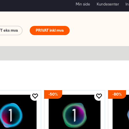
Min side
Kundesenter
In
FT
PRIVAT
50%
80%