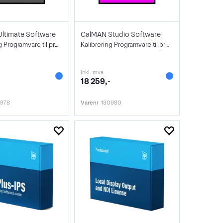
ltimate Software
CalMAN Studio Software
Kalibrering Programvare til prober
Kalibrering Programvare til prober
inkl. mva
18 259,-
0978
Varenr
130980