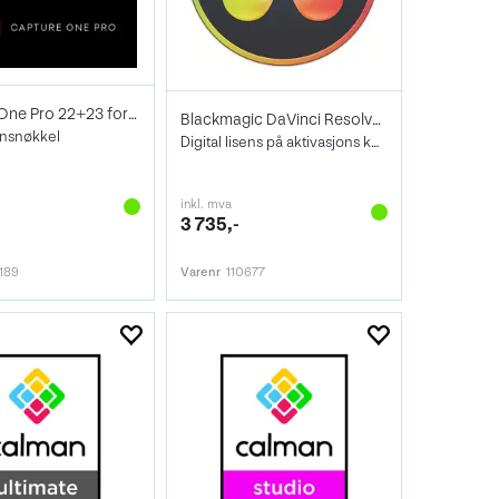
Capture One Pro 22+23 for LEICA
Blackmagic DaVinci Resolve Studio
sensnøkkel
Digital lisens på aktivasjons kort
inkl. mva
3 735,-
189
Varenr
110677