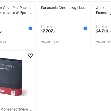
Epson 3yr CoverPlus Pack for SC-P8500
Panasonic Chromakey License (1 Ch Pr M/E
3-års service-avtale på Epson SC-P8500
Prompting
inkl. mva
inkl. mva
,-
17 707,-
24 710,
8403
Varenr
110364
Varenr
16
Autocue Pioneer software license pack