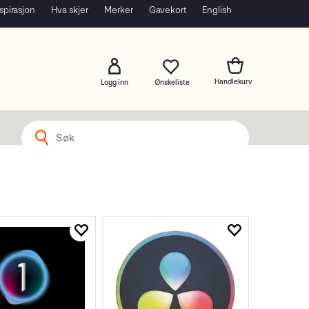
spirasjon
Hva skjer
Merker
Gavekort
English
Logg inn