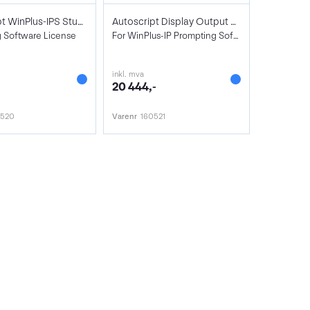
Autoscript WinPlus-IPS Studio
Autoscript Display Output w/ NDI License
 Software License
For WinPlus-IP Prompting Software
inkl. mva
-
20 444,-
0520
Varenr
160521