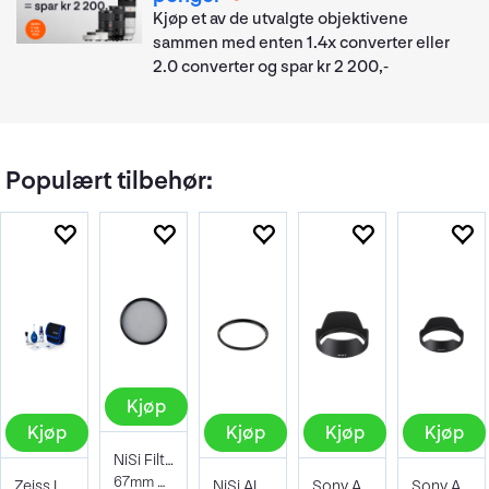
Kjøp et av de utvalgte objektivene
sammen med enten 1.4x converter eller
2.0 converter og spar kr 2 200,-
Populært tilbehør:
Kjøp
Kjøp
Kjøp
Kjøp
Kjøp
NiSi Filter Circ Polarizer True Color 67
67mm Pro Nano Pola Filter
Zeiss Lens Cleaning Kit
NiSi AIR Protector Filter 67mm
Sony ALC-SH161 Solblender
Sony ALC-SH162 Solblender