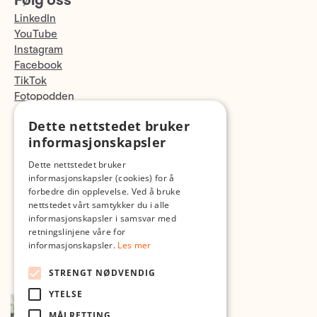
Følg oss
LinkedIn
YouTube
Instagram
Facebook
TikTok
Fotopodden
Dette nettstedet bruker
Med forbehold om skrive- og lagerfeil
informasjonskapsler
Dette nettstedet bruker
informasjonskapsler (cookies) for å
forbedre din opplevelse. Ved å bruke
nettstedet vårt samtykker du i alle
informasjonskapsler i samsvar med
retningslinjene våre for
informasjonskapsler.
Les mer
STRENGT NØDVENDIG
YTELSE
MÅLRETTING