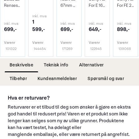
Rensesett for objektiv og kamera
67mm Beskyttelsesfilter
For E 16-55mm f/2.8 G
For FE 20mm 1.8 G
inkl. mva
1
inkl. mva
inkl. mva
inkl. mva
inkl. mva
699,-
599,-
699,-
649,-
898,-
Varenr
Varenr
Varenr
Varenr
Varenr
101322
144454
171289
122945
139068
Beskrivelse
Teknisk info
Alternativer
Tilbehør
Kundeanmeldelser
Spørsmål og svar
Hva er returvare?
Returvarer er et tilbud til deg som ønsker å gjøre en ekstra
god handel til redusert pris! Varen er et produkt som ikke
lenger kan selges som ny av ulike grunner. Produktene
kan ha vært testet, ha ødelagt eller
manglende emballasje, eller være returnert på angrefrist.