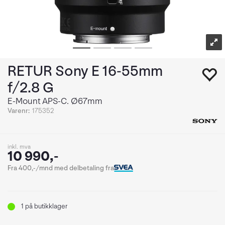
RETUR Sony E 16-55mm
f/2.8 G
E-Mount APS-C. Ø67mm
Varenr:
175352
inkl. mva
10 990,-
Fra 400,-/mnd med delbetaling fra
1
på butikklager