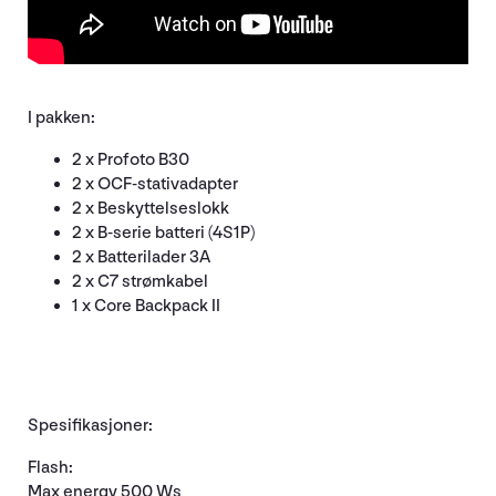
I pakken:
2 x Profoto B30
2 x OCF-stativadapter
2 x Beskyttelseslokk
2 x B-serie batteri (4S1P)
2 x Batterilader 3A
2 x C7 strømkabel
1 x Core Backpack II
Spesifikasjoner:
Flash:
Max energy 500 Ws