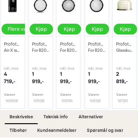
Flere valg
Kjøp
Kjøp
Kjøp
Kjøp
Profoto Connect Pro
Profoto Grid 100mm 20° Flat Front Blits
Profoto Grid 100mm 5° Flat Front blits
Profoto Grid 100mm 10° Flat Front blits
Profoto Glass Cover flat front -600 K
Air-X radioutløser
For B20, B30, Pro-B3 m.fl.
For B20, B30, Pro-B3 m.fl
For B20, B30, Pro-B3 m.fl.
Glasskuppel til Pro-D og B lamper
inkl. mva
inkl. mva
inkl. mva
inkl. mva
inkl. mva
4
1
1
1
2
719,-
919,-
919,-
919,-
819,-
Varenr
Varenr
Varenr
Varenr
Varenr
145906
105126
105124
105125
127231
Beskrivelse
Teknisk info
Alternativer
Tilbehør
Kundeanmeldelser
Spørsmål og svar