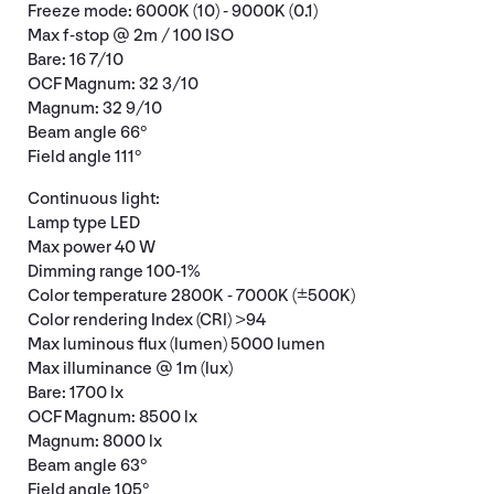
Freeze mode: 6000K (10) - 9000K (0.1)
Max f-stop @ 2m / 100 ISO
Bare: 16 7/10
OCF Magnum: 32 3/10
Magnum: 32 9/10
Beam angle 66°
Field angle 111°
Continuous light:
Lamp type LED
Max power 40 W
Dimming range 100-1%
Color temperature 2800K - 7000K (±500K)
Color rendering Index (CRI) >94
Max luminous flux (lumen) 5000 lumen
Max illuminance @ 1m (lux)
Bare: 1700 lx
OCF Magnum: 8500 lx
Magnum: 8000 lx
Beam angle 63°
Field angle 105°