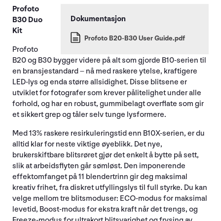
Profoto
B30 Duo
Kit
Profoto B20-B30 User Guide.pdf
Profoto
B20 og B30 bygger videre på alt som gjorde B10-serien til
en bransjestandard – nå med raskere ytelse, kraftigere
LED-lys og enda større allsidighet. Disse blitsene er
utviklet for fotografer som krever pålitelighet under alle
forhold, og har en robust, gummibelagt overflate som gir
et sikkert grep og tåler selv tunge lysformere.
Med 13% raskere resirkuleringstid enn B10X-serien, er du
alltid klar for neste viktige øyeblikk. Det nye,
brukerskiftbare blitsrøret gjør det enkelt å bytte på sett,
slik at arbeidsflyten går sømløst. Den imponerende
effektomfanget på 11 blendertrinn gir deg maksimal
kreativ frihet, fra diskret utfyllingslys til full styrke. Du kan
velge mellom tre blitsmoduser: ECO-modus for maksimal
levetid, Boost-modus for ekstra kraft når det trengs, og
Freeze-modus for ultrakort blitsvarighet og frysing av