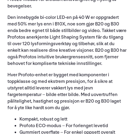
bevegelser.
Den innebygde bi-color LED-en på 40 W er oppgradert
med 50% mer lys enn i B10X, noe som gjør B20 og B30
enda bedre egnet til både stillbilder og video. Takket være
Profotos anerkjente Light Shaping System får du tilgang
til over 120 lysformingsverktøy og tilbehør, slik at du
enkelt kan realisere dine kreative visjoner. B20 og B30 har
også Profotos intuitive brukergrensesnitt, som fjerner
behovet for kompliserte tekniske innstillinger.
Hver Profoto-enhet er bygget med komponenter i
toppklasse og med ekstrem presisjon, for å sikre at
utstyret alltid leverer vakkert lys med jevn
fargetemperatur – bilde etter bilde. Med uovertruffen
pålitelighet, hastighet og presisjon er B20 og B30 laget
for å yte like hardt som du gjør.
Kompakt, robust og lett
Profoto ECO-modus – For forlenget levetid
Gummiert overflate – For enkel oppsett overalt