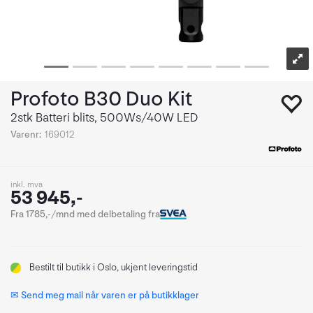
Profoto B30 Duo Kit
2stk Batteri blits, 500Ws/40W LED
Varenr:
169012
inkl. mva
53 945,-
Fra 1785,-/mnd med delbetaling fra
Bestilt
til butikk i Oslo, ukjent leveringstid
✉ Send meg mail når varen er på butikklager