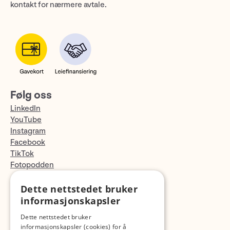
kontakt for nærmere avtale.
Følg oss
LinkedIn
YouTube
Instagram
Facebook
TikTok
Fotopodden
Dette nettstedet bruker
Med forbehold om skrive- og lagerfeil
informasjonskapsler
Dette nettstedet bruker
informasjonskapsler (cookies) for å