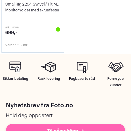
SmallRig 2294 Swivel/Tilt Monitor Mount
Monitorholder med skruefester
inkl. mva
699,-
Varenr
118080
Sikker betaling
Rask levering
Fagbaserte råd
Fornøyde
kunder
Nyhetsbrev fra Foto.no
Hold deg oppdatert
Til påmelding →