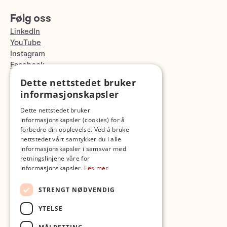
Følg oss
LinkedIn
YouTube
Instagram
Facebook
TikTok
Dette nettstedet bruker
Fotopodden
informasjonskapsler
Dette nettstedet bruker
Med forbehold om skrive- og lagerfeil
informasjonskapsler (cookies) for å
forbedre din opplevelse. Ved å bruke
nettstedet vårt samtykker du i alle
informasjonskapsler i samsvar med
retningslinjene våre for
informasjonskapsler.
Les mer
STRENGT NØDVENDIG
YTELSE