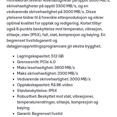
minnekortet leverer lesehastigheter på opptil 3600 MB/s,
skrivehastigheter på opptil 3300 MB/s, og en
vedvarende skrivehastighet på 3000 MB/s. Disse
ytelsene bidrar til å forenkle etterproduksjon og sikrer
optimal kvalitet for opptak og redigering. Kortet tilbyr
også 8-punkts beskyttelse mot temperatur, vibrasjon,
slitasje, støv (IP5X), fall, støt, kompresjon og bøying. En
begrenset livstidsgaranti og
datagjenopprettingsprogramvare gir ekstra trygghet.
Lagringskapasitet: 512 GB
Grensesnitt: PCIe 4.0
Maks lesehastighet: 3600 MB/s
Maks skrivehastighet: 3300 MB/s
Vedvarende skrivehastighet: 3000 MB/s
Opptakskapasitet: Rå 8K-video
Støvbeskyttelse: IP5X
Robusthet: Beskyttet mot støt, vibrasjoner,
temperaturendringer, slitasje, kompresjon og
bøying
Garanti: Begrenset livstid