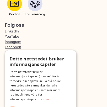
Følg oss
LinkedIn
YouTube
Instagram
Facebook
TikTok
Fotopodden
Dette nettstedet bruker
informasjonskapsler
Med forbehold om skrive- og lagerfeil
Dette nettstedet bruker
informasjonskapsler (cookies) for å
forbedre din opplevelse. Ved å bruke
nettstedet vårt samtykker du i alle
informasjonskapsler i samsvar med
retningslinjene våre for
informasjonskapsler.
Les mer