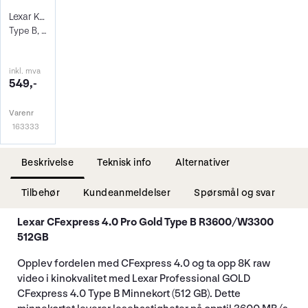
Lexar Kortleser CFexpress Type B USB-C
Type B, USB-C Kortleser
inkl. mva
549,-
Varenr
163333
Beskrivelse
Teknisk info
Alternativer
Tilbehør
Kundeanmeldelser
Spørsmål og svar
Lexar CFexpress 4.0 Pro Gold Type B R3600/W3300
512GB
Opplev fordelen med CFexpress 4.0 og ta opp 8K raw
video i kinokvalitet med Lexar Professional GOLD
CFexpress 4.0 Type B Minnekort (512 GB). Dette