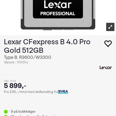
Lexar CFexpress B 4.0 Pro
Gold 512GB
Type B. R3600/W3300
Varenr:
166854
inkl. mva
5 899,-
Fra 236,-/mnd med delbetaling fra
9
på butikklager