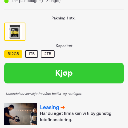
15+
på nettlager (1 - 3 dager)
Pakning
1 stk.
Kapasitet
512GB
1TB
2TB
Kjøp
Utsendelser kan skje fra både butikk- og nettlager.
Leasing
Har du eget firma kan vi tilby gunstig
leiefinansiering.