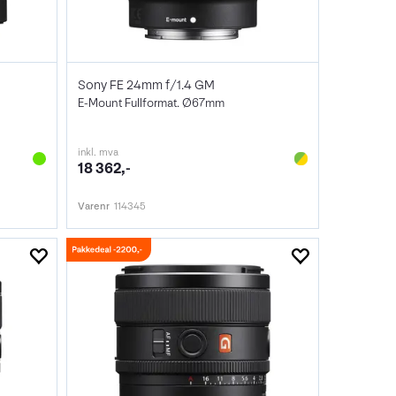
Sony FE 24mm f/1.4 GM
E-Mount Fullformat. Ø67mm
inkl. mva
18 362,-
Varenr
114345