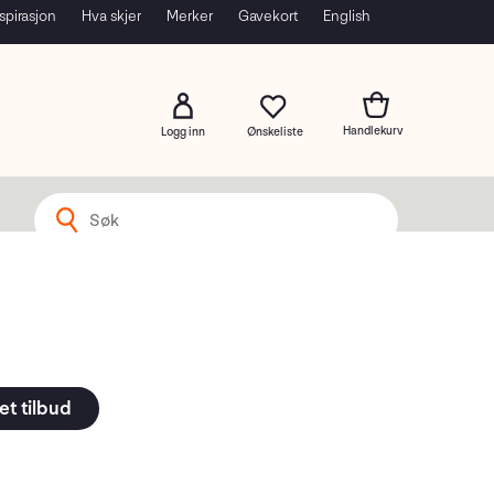
spirasjon
Hva skjer
Merker
Gavekort
English
Logg inn
et tilbud