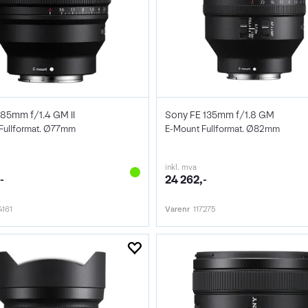
85mm f/1.4 GM II
Sony FE 135mm f/1.8 GM
Fullformat. Ø77mm
E-Mount Fullformat. Ø82mm
inkl. mva
-
24 262,-
4161
Varenr
117275