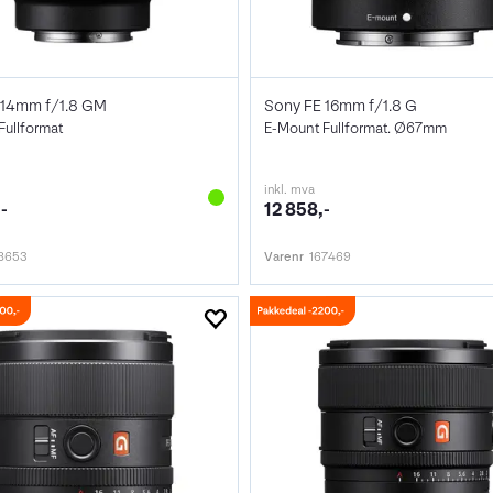
 14mm f/1.8 GM
Sony FE 16mm f/1.8 G
Fullformat
E-Mount Fullformat. Ø67mm
inkl. mva
-
12 858,-
8653
Varenr
167469