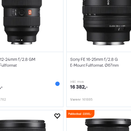
 12-24mm f/2.8 GM
Sony FE 16-25mm f/2.8 G
Fullformat
E-Mount Fullformat. Ø67mm
inkl. mva
,-
16 382,-
1762
Varenr
161885