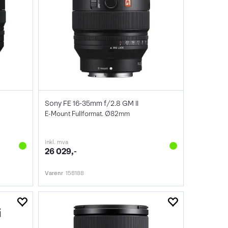
Sony FE 16-35mm f/2.8 GM II
E-Mount Fullformat. Ø82mm
inkl. mva
26 029,-
Varenr
158188