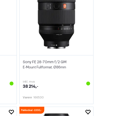
Sony FE 28-70mm f/2 GM
E-Mount Fullformat. Ø86mm
inkl. mva
38 214,-
Varenr
166530