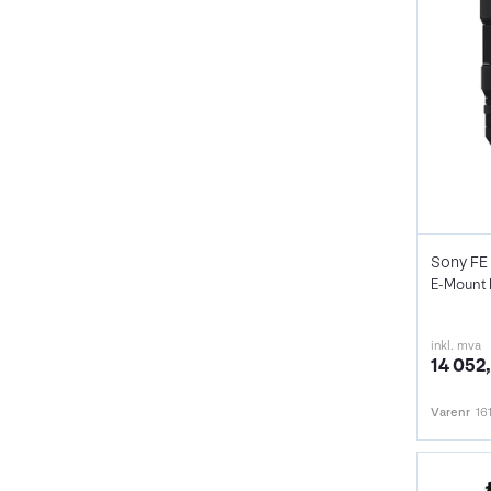
Sony FE
E-Mount 
inkl. mva
14 052,
Varenr
16