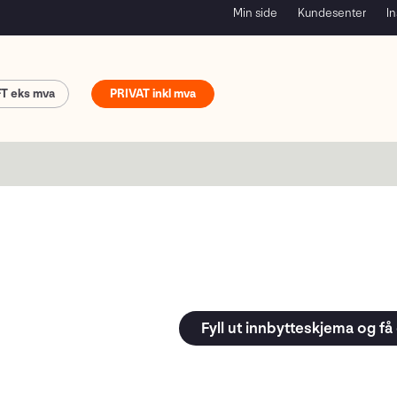
Min side
Kundesenter
In
FT
PRIVAT
Fyll ut innbytteskjema og få 