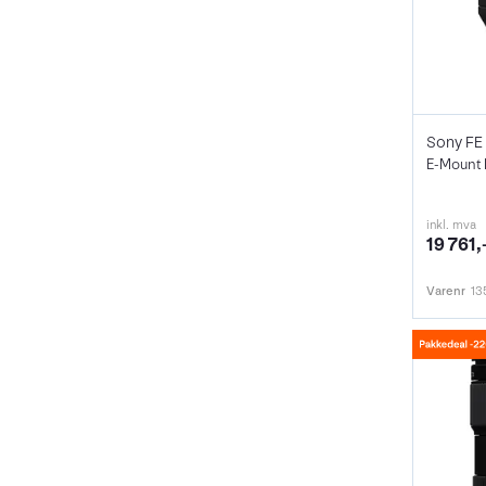
Sony FE
E-Mount 
inkl. mva
19 761,
Varenr
13