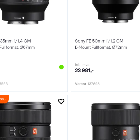
 35mm f/1.4 GM
Sony FE 50mm f/1.2 GM
Fullformat. Ø67mm
E-Mount Fullformat. Ø72mm
inkl. mva
-
23 981,-
5553
Varenr
137698