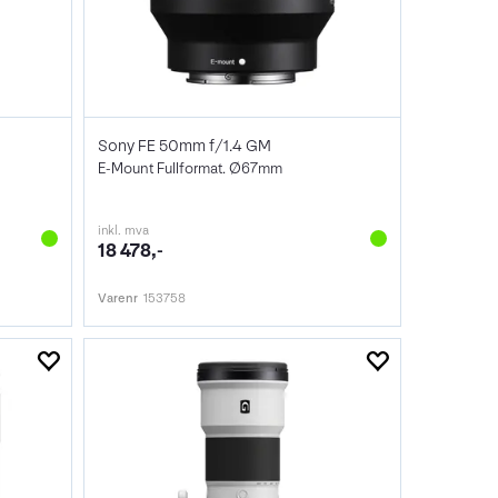
Sony FE 50mm f/1.4 GM
E-Mount Fullformat. Ø67mm
inkl. mva
18 478,-
Varenr
153758