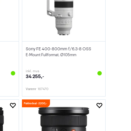
Sony FE 400-800mm f/6.3-8 OSS
E-Mount Fullformat. Ø105mm
inkl. mva
34 255,-
Varenr
167470