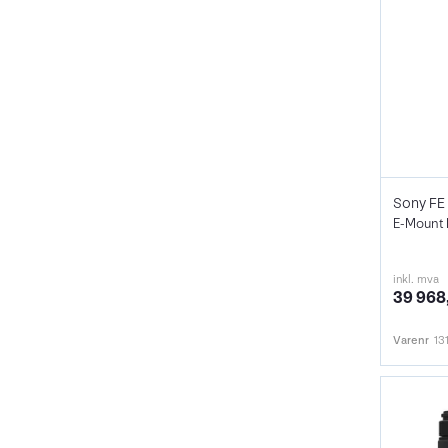
Sony FE
E-Mount 
inkl. mva
39 968
Varenr
13