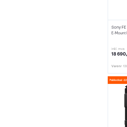
Sony FE
E-Mount 
inkl. mva
18 690,
Varenr
13