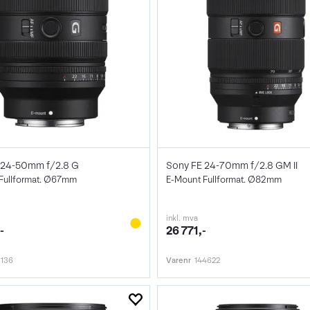
 24-50mm f/2.8 G
Sony FE 24-70mm f/2.8 GM II
Fullformat. Ø67mm
E-Mount Fullformat. Ø82mm
inkl. mva
-
26 771,-
1136
Varenr
144622