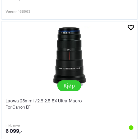
Varenr
168963
Kjøp
Laowa 25mm f/2.8 2.5-5X Ultra-Macro
For Canon EF
inkl. mva
6 099,-