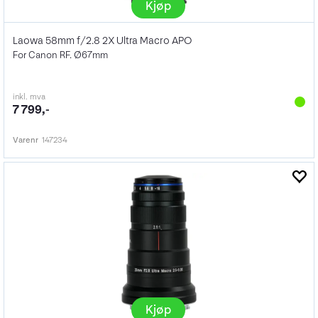
Kjøp
Laowa 58mm f/2.8 2X Ultra Macro APO
For Canon RF. Ø67mm
inkl. mva
7 799,-
Varenr
147234
Kjøp