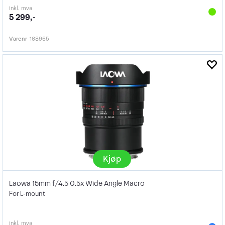
inkl. mva
5 299,-
Varenr
168965
Kjøp
Laowa 15mm f/4.5 0.5x Wide Angle Macro
For L-mount
inkl. mva