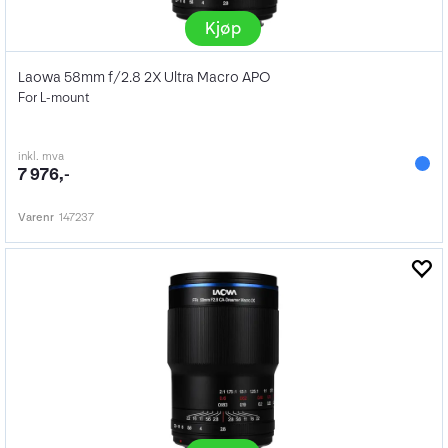
Kjøp
Laowa 58mm f/2.8 2X Ultra Macro APO
For L-mount
inkl. mva
7 976,-
Varenr
147237