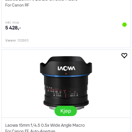
For Canon RF
inkl. mva
5 428,-
Varenr
132863
Kjøp
Laowa 15mm f/4.5 0.5x Wide Angle Macro
For Canon EF. Auto-Aperture