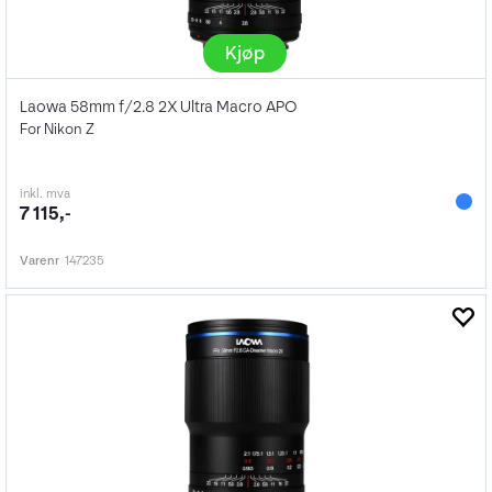
Kjøp
Laowa 58mm f/2.8 2X Ultra Macro APO
For Nikon Z
inkl. mva
7 115,-
Varenr
147235