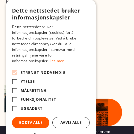
Fotopodden
Dette nettstedet bruker
informasjonskapsler
Med forbehold om skrive- og lagerfeil
Dette nettstedet bruker
informasjonskapsler (cookies) for å
forbedre din opplevelse. Ved å bruke
nettstedet vårt samtykker du i alle
informasjonskapsler i samsvar med
retningslinjene våre for
informasjonskapsler.
Les mer
STRENGT NØDVENDIG
YTELSE
MÅLRETTING
FUNKSJONALITET
UGRADERT
GODTA ALLE
AVVIS ALLE
Copyright © 2026 Foto.no - All rights reserved