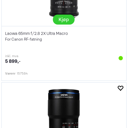
Kjøp
Laowa 65mm f/2.8 2X Ultra Macro
For Canon RF-fatning
inkl. mva
5 899,-
Varenr
157584