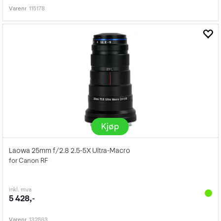
Varenr
115178
Kjøp
Laowa 25mm f/2.8 2.5-5X Ultra-Macro
for Canon RF
inkl. mva
5 428,-
Varenr
132863