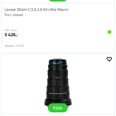
Laowa 25mm f/2.8 2.5-5X Ultra-Macro
For L-mount
inkl. mva
5 428,-
Varenr
172185
Kjøp