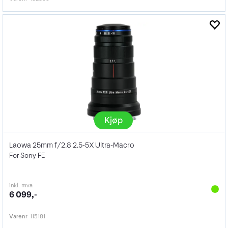
Kjøp
Laowa 25mm f/2.8 2.5-5X Ultra-Macro
For Sony FE
inkl. mva
6 099,-
Varenr
115181