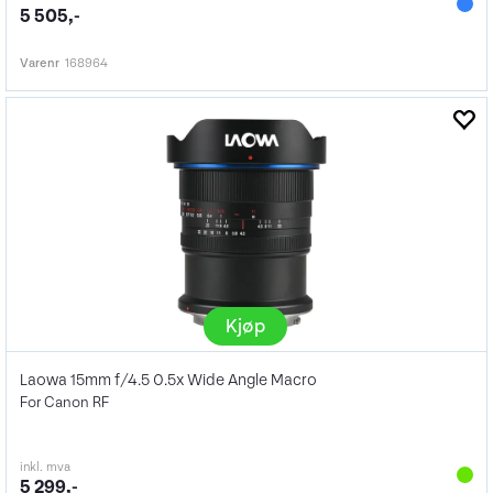
5 505,-
Varenr
168964
Kjøp
Laowa 15mm f/4.5 0.5x Wide Angle Macro
For Canon RF
inkl. mva
5 299,-