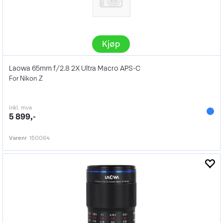
Kjøp
Laowa 65mm f/2.8 2X Ultra Macro APS-C
For Nikon Z
inkl. mva
5 899,-
Varenr
150064