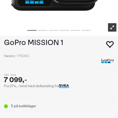
GoPro MISSION 1
Varenr:
176060
inkl. mva
7 099,-
Fra 274,-/mnd med delbetaling fra
5
på butikklager