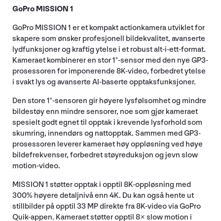
GoPro MISSION 1
GoPro MISSION 1 er et kompakt actionkamera utviklet for
skapere som ønsker profesjonell bildekvalitet, avanserte
lydfunksjoner og kraftig ytelse i et robust alt-i-ett-format.
Kameraet kombinerer en stor 1"-sensor med den nye GP3-
prosessoren for imponerende 8K-video, forbedret ytelse
i svakt lys og avanserte AI-baserte opptaksfunksjoner.
Den store 1"-sensoren gir høyere lysfølsomhet og mindre
bildestøy enn mindre sensorer, noe som gjør kameraet
spesielt godt egnet til opptak i krevende lysforhold som
skumring, innendørs og nattopptak. Sammen med GP3-
prosessoren leverer kameraet høy oppløsning ved høye
bildefrekvenser, forbedret støyreduksjon og jevn slow
motion-video.
MISSION 1 støtter opptak i opptil 8K-oppløsning med
300% høyere detaljnivå enn 4K. Du kan også hente ut
stillbilder på opptil 33 MP direkte fra 8K-video via GoPro
Quik-appen. Kameraet støtter opptil 8× slow motion i