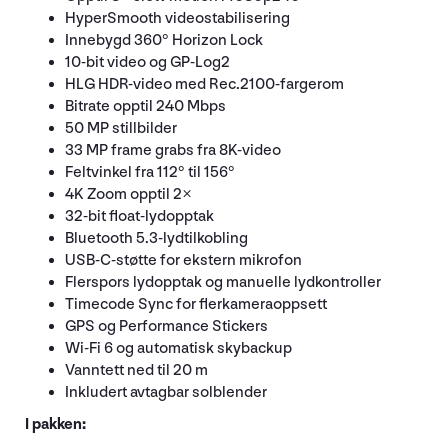
HyperSmooth videostabilisering
Innebygd 360° Horizon Lock
10-bit video og GP-Log2
HLG HDR-video med Rec.2100-fargerom
Bitrate opptil 240 Mbps
50 MP stillbilder
33 MP frame grabs fra 8K-video
Feltvinkel fra 112° til 156°
4K Zoom opptil 2×
32-bit float-lydopptak
Bluetooth 5.3-lydtilkobling
USB-C-støtte for ekstern mikrofon
Flerspors lydopptak og manuelle lydkontroller
Timecode Sync for flerkameraoppsett
GPS og Performance Stickers
Wi-Fi 6 og automatisk skybackup
Vanntett ned til 20 m
Inkludert avtagbar solblender
I pakken: