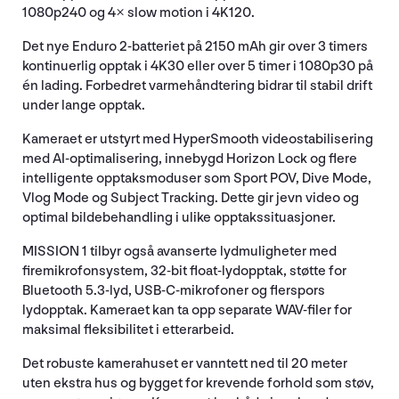
1080p240 og 4× slow motion i 4K120.
Det nye Enduro 2-batteriet på 2150 mAh gir over 3 timers
kontinuerlig opptak i 4K30 eller over 5 timer i 1080p30 på
én lading. Forbedret varmehåndtering bidrar til stabil drift
under lange opptak.
Kameraet er utstyrt med HyperSmooth videostabilisering
med AI-optimalisering, innebygd Horizon Lock og flere
intelligente opptaksmoduser som Sport POV, Dive Mode,
Vlog Mode og Subject Tracking. Dette gir jevn video og
optimal bildebehandling i ulike opptakssituasjoner.
MISSION 1 tilbyr også avanserte lydmuligheter med
firemikrofonsystem, 32-bit float-lydopptak, støtte for
Bluetooth 5.3-lyd, USB-C-mikrofoner og flerspors
lydopptak. Kameraet kan ta opp separate WAV-filer for
maksimal fleksibilitet i etterarbeid.
Det robuste kamerahuset er vanntett ned til 20 meter
uten ekstra hus og bygget for krevende forhold som støv,