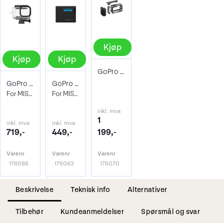
Kjøp
Kjøp
Kjøp
GoPro MISSION 1 Point-and-Shoot Grip
GoPro Protective Housing
GoPro Enduro 2 Battery
For MISSION 1 Pro og MISSION 1
For MISSION 1, HERO13 Black. 2150mAh
inkl. mva
1
inkl. mva
inkl. mva
719,-
449,-
199,-
Varenr
Varenr
Varenr
176086
176063
176070
Beskrivelse
Teknisk info
Alternativer
Tilbehør
Kundeanmeldelser
Spørsmål og svar