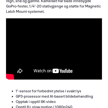
regn, snø og gjørme. Kameraet har både innebygde
GoPro-fester, 1/4"-20 stativgjenge og støtte for Magnetic
Latch Mount-systemet.
1"-sensor for forbedret ytelse i svakt lys
GP3-prosessor med AI-basert bildebehandling
Opptak i opptil 8K-video
Opptil 8× slow motion i 1080p240