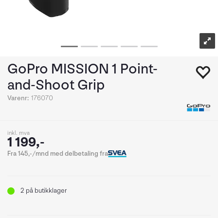
GoPro MISSION 1 Point-
and-Shoot Grip
Varenr:
176070
inkl. mva
1 199,-
Fra 145,-/mnd med delbetaling fra
2
på butikklager