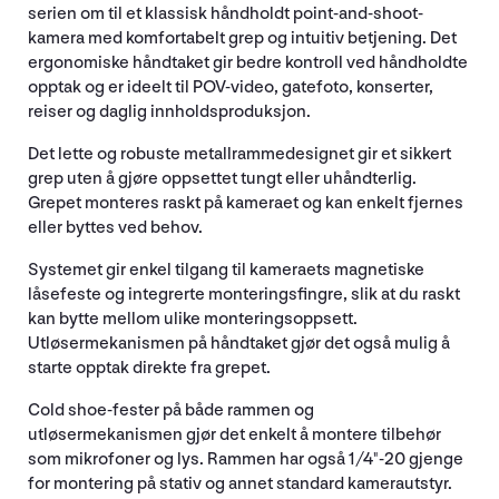
serien om til et klassisk håndholdt point-and-shoot-
kamera med komfortabelt grep og intuitiv betjening. Det
ergonomiske håndtaket gir bedre kontroll ved håndholdte
opptak og er ideelt til POV-video, gatefoto, konserter,
reiser og daglig innholdsproduksjon.
Det lette og robuste metallrammedesignet gir et sikkert
grep uten å gjøre oppsettet tungt eller uhåndterlig.
Grepet monteres raskt på kameraet og kan enkelt fjernes
eller byttes ved behov.
Systemet gir enkel tilgang til kameraets magnetiske
låsefeste og integrerte monteringsfingre, slik at du raskt
kan bytte mellom ulike monteringsoppsett.
Utløsermekanismen på håndtaket gjør det også mulig å
starte opptak direkte fra grepet.
Cold shoe-fester på både rammen og
utløsermekanismen gjør det enkelt å montere tilbehør
som mikrofoner og lys. Rammen har også 1/4"-20 gjenge
for montering på stativ og annet standard kamerautstyr.