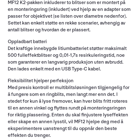
MF12 K2-pakken inkluderer to blitser som er montert på
en monteringsring (inkludert) ved hjelp av en adapter som
passer for objektivet (se listen over diametre nedenfor).
Settet kan enkelt støtte en rekke scenarier, avhengig av
antall blitser og hvordan de er plassert.
Oppladbart batteri
Det kraftige innebygde litiumbatteriet støtter maksimalt
500 fulleffektblitser og 0,01-1,7s resirkuleringstid, noe
som garanterer en langvarig produksjon uten avbrudd.
Den lades enkelt med en USB Type-C kabel.
Fleksibilitet hjelper perfeksjon
Med presis kontroll er multiblitsløsningen tilgjengelig for
å fungere som en ringblits, men langt mer enn det. I
stedet for kun å lyse fremover, kan hver blits fritt roteres
til en annen vinkel og flyttes rundt på monteringsringen
for riktig plassering. Enten du skal finjustere lyseffekten
eller skape en annen lysstil, vil MF12 hjelpe deg med å
eksperimentere uanstrengt til du oppnår den beste
effekten du trenger.