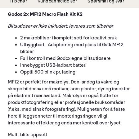
Tilbehør
Kundeanmeldelser
Spørsmål og svar
Godox 2x MF12 Macro Flash Kit K2
Blitsutløser er ikke inkludert; leveres som tilbehør
2 makroblitser i komplett sett for kreativt bruk
Utbyggbart - Adapterring med plass til 6stk MF12
blitser
Full kontroll med Godox egne blitsutløsere
Innebygget USB-ladbart batteri
Opptil 500 blink pr. lading
MF12 er perfekt for makrolys. Den lar deg ta vakre og
skarpe bilder av små motiver, som planter, dyr og insekter
på ekstremt nær avstand. Makrolys er også flotte for
produktfotografering eller profesjonelle bruksområder
(f.eks. medisinsk fotografering). Muligheten for å feste
flere tilleggsenheter til monteringsringen vil gi
interessante effekter og enda mer kontroll over lyset.
Multi-blits oppsett