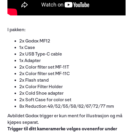
I pakken:
2x Godox MF12
1x Case
2x USB Type-C cable
1x Adapter
2x Color filter set MF-11T
2x Color filter set MF-11C
2x Flash stand
2x Color Filter Holder
2x Cold Shoe adapter
2x Soft Case for color set
8x Reduction 49/52/55/58/62/67/72/77 mm
Avbildet Godox trigger er kun ment for illustrasjon og må
kjøpes separat.
Trigger til ditt kameramerke velges ovenenfor under