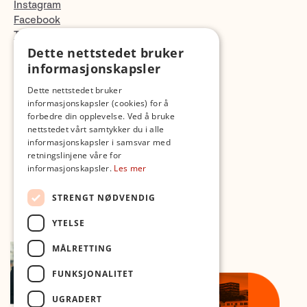
Instagram
Facebook
TikTok
Fotopodden
Dette nettstedet bruker
informasjonskapsler
Med forbehold om skrive- og lagerfeil
Dette nettstedet bruker
informasjonskapsler (cookies) for å
forbedre din opplevelse. Ved å bruke
nettstedet vårt samtykker du i alle
informasjonskapsler i samsvar med
retningslinjene våre for
informasjonskapsler.
Les mer
STRENGT NØDVENDIG
YTELSE
MÅLRETTING
FUNKSJONALITET
UGRADERT