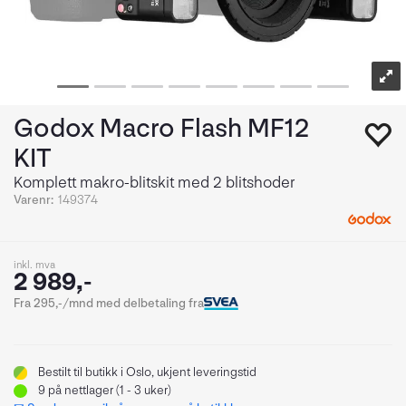
Godox Macro Flash MF12
KIT
Komplett makro-blitskit med 2 blitshoder
Varenr:
149374
inkl. mva
2 989,-
Fra 295,-/mnd med delbetaling fra
Bestilt
til butikk i Oslo, ukjent leveringstid
9
på nettlager (1 - 3 uker)