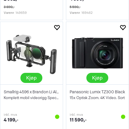
3 690,-
5 590,-
Varenr
149659
Varenr
169462
Kjøp
Kjøp
Smallrig 4596 x Brandon Li All-In-One
Panasonic Lumix TZ300 Black
Komplett mobil videorigg Special Edition
15x Optisk Zoom. 4K Video. Sort
inkl. mva
inkl. mva
4 199,-
11 590,-