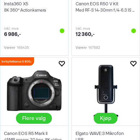
Insta360 X5
Canon EOS R50 V Kit
8K 360° Actionkamera
Med RF-S 14-30mm f/4-6.3 IS STM PZ
inkl. mva
inkl. mva
6 986,-
12 360,-
Varenr
168435
Varenr
167882
Flere valg
Kjøp
Canon EOS R5 Mark II
Elgato WAVE:3 Mikrofon
45MP sensor, 30 bps, 8K video
USB