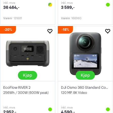
inkl. mva
inkl. mva
36 464,-
3 599,-
Varenr
131681
Varenr
166960
20%
18%
Kjøp
Kjøp
EcoFlow RIVER 2
DJI Osmo 360 Standard Combo
256Wh / 300W (600W peak)
120 MP. 8K Video
inkl. mva
inkl. mva
2 952,-
4 590,-