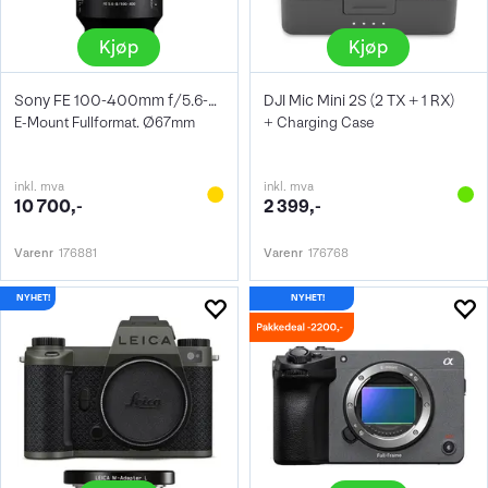
Kjøp
Kjøp
Sony FE 100-400mm f/5.6-8 OSS
DJI Mic Mini 2S (2 TX + 1 RX)
E-Mount Fullformat. Ø67mm
+ Charging Case
inkl. mva
inkl. mva
10 700,-
2 399,-
Varenr
176881
Varenr
176768