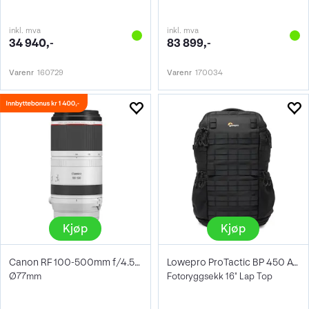
inkl. mva
inkl. mva
34 940,-
83 899,-
Varenr
160729
Varenr
170034
Kjøp
Kjøp
Canon RF 100-500mm f/4.5-7.1 L IS USM
Lowepro ProTactic BP 450 AW III 28L
Ø77mm
Fotoryggsekk 16" Lap Top