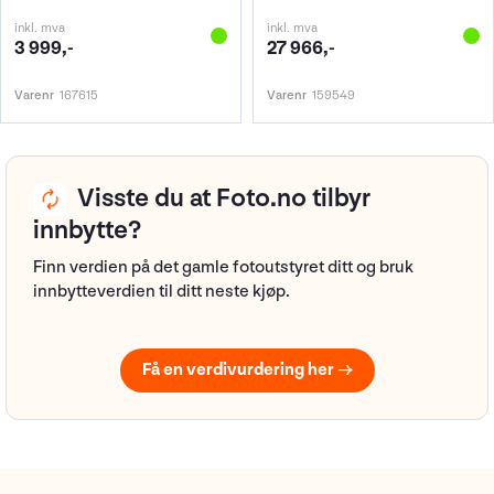
inkl. mva
inkl. mva
3 999,-
27 966,-
Varenr
167615
Varenr
159549
Visste du at Foto.no tilbyr
innbytte?
Finn verdien på det gamle fotoutstyret ditt og bruk
innbytteverdien til ditt neste kjøp.
Få en verdivurdering her →