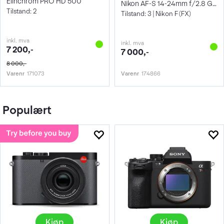
Elinchrom PRO HD 500
Nikon AF-S 14-24mm f/2.8 G ED
Tilstand: 2
Tilstand: 3 | Nikon F (FX)
inkl. mva
inkl. mva
7 200,-
7 000,-
8 000,-
Varenr
171073
Varenr
174866
Populært
Kjøp
Kjøp