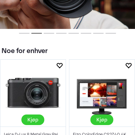
Noe for enhver
Kjøp
Kjøp
Leica D-Lux 8 Metal Gray Paint Finish
Eizo ColorEdge CS2740 4K