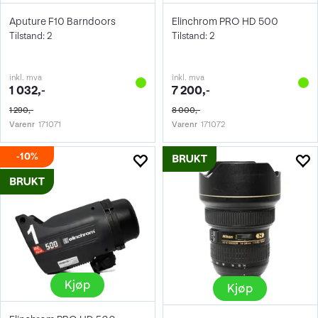
Aputure F10 Barndoors
Elinchrom PRO HD 500
Tilstand: 2
Tilstand: 2
inkl. mva
inkl. mva
1 032,-
7 200,-
1 290,-
8 000,-
Varenr
171071
Varenr
171072
10%
Kjøp
Kjøp