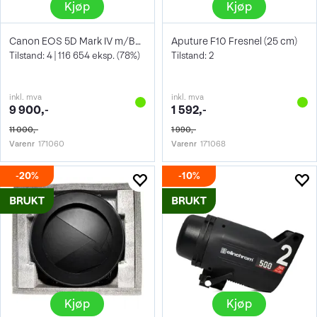
Kjøp
Kjøp
Canon EOS 5D Mark IV m/BG-E20
Aputure F10 Fresnel (25 cm)
Tilstand: 4 | 116 654 eksp. (78%)
Tilstand: 2
inkl. mva
inkl. mva
9 900,-
1 592,-
11 000,-
1 990,-
Varenr
171060
Varenr
171068
20%
10%
Kjøp
Kjøp