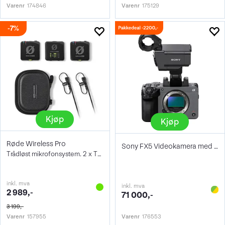
Varenr
174846
Varenr
175129
7%
Kjøp
Kjøp
Røde Wireless Pro
Sony FX5 Videokamera med XLR-grep
Trådløst mikrofonsystem. 2 x TX/1 x RX
inkl. mva
inkl. mva
2 989,-
71 000,-
3 199,-
Varenr
157955
Varenr
176553