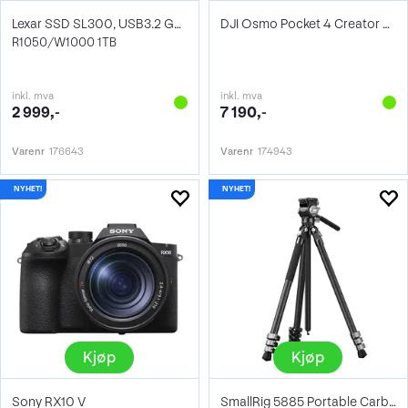
Lexar SSD SL300, USB3.2 Gen2 1TB
DJI Osmo Pocket 4 Creator Combo
R1050/W1000 1TB
inkl. mva
inkl. mva
2 999,-
7 190,-
Varenr
176643
Varenr
174943
Kjøp
Kjøp
Sony RX10 V
SmallRig 5885 Portable Carbon Tripod