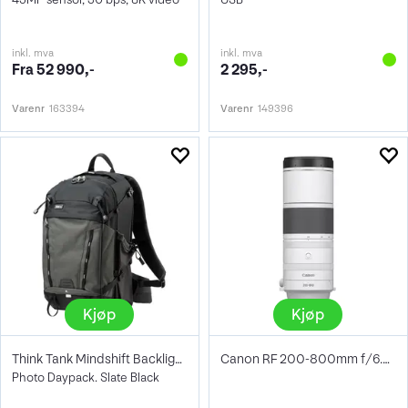
inkl. mva
inkl. mva
Fra 52 990,-
2 295,-
Varenr
163394
Varenr
149396
Kjøp
Kjøp
Think Tank Mindshift Backlight 26L
Canon RF 200-800mm f/6.3-9 IS USM
Photo Daypack. Slate Black