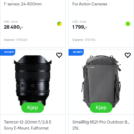
1" sensor, 24-600mm
For Action Cameras
inkl. mva
inkl. mva
28 490,-
1 799,-
Varenr
176645
Varenr
176794
Kjøp
Kjøp
Tamron 12-20mm f/2.8 E
SmallRig 6521 Pro Outdoor Backpack
Sony E-Mount. Fullformat
25L