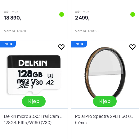
inkl. mva
inkl. mva
18 890,-
2 499,-
Varenr
176710
Varenr
176813
Kjøp
Kjøp
Delkin microSDXC Trail Cam Hyperspeed
PolarPro Spectra SPLIT 50 67mm
128GB. R195/W160 (V30)
67mm