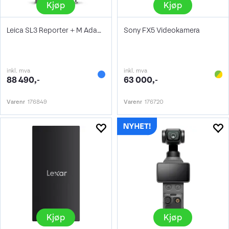
Kjøp
Kjøp
Leica SL3 Reporter + M Adapter L
Sony FX5 Videokamera
inkl. mva
inkl. mva
88 490,-
63 000,-
Varenr
176849
Varenr
176720
Kjøp
Kjøp