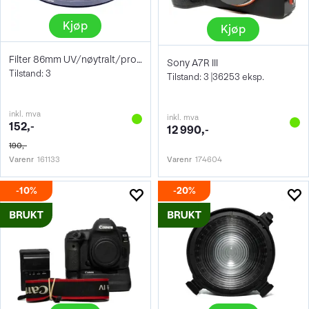
Kjøp
Kjøp
Filter 86mm UV/nøytralt/protect
Sony A7R III
Tilstand: 3
Tilstand: 3 |36253 eksp.
inkl. mva
inkl. mva
152,-
12 990,-
190,-
Varenr
161133
Varenr
174604
10%
20%