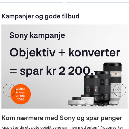
Kampanjer og gode tilbud
Røde-rabatter
Gjør en god deal på utvalgte lydprodukter fra Røde.