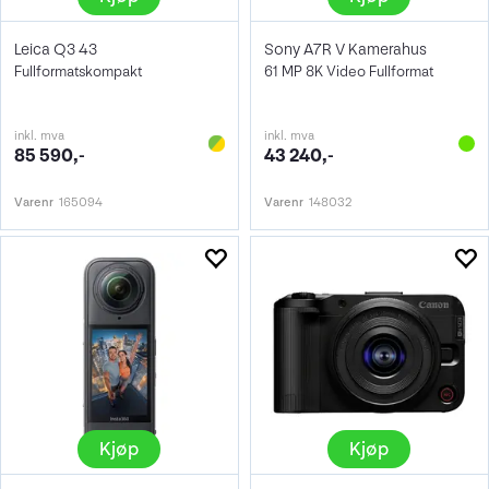
Leica Q3 43
Sony A7R V Kamerahus
Fullformatskompakt
61 MP 8K Video Fullformat
inkl. mva
inkl. mva
85 590,-
43 240,-
Varenr
165094
Varenr
148032
Kjøp
Kjøp