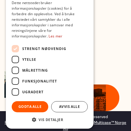
Dette nettstedet bruker
Med forbehold om skrive- og lagerfeil
informasjonskapsler (cookies) for å
forbedre din opplevelse. Ved å bruke
nettstedet vårt samtykker du i alle
informasjonskapsler i samsvar med
retningslinjene våre for
informasjonskapsler.
Les mer
STRENGT NØDVENDIG
YTELSE
MÅLRETTING
FUNKSJONALITET
UGRADERT
GODTA ALLE
AVVIS ALLE
Copyright © 2026 Foto.no - All rights reserved
VIS DETALJER
Forretningssystem
og
nettbutikkløsning
levert av
Multicase™ Norge
AS