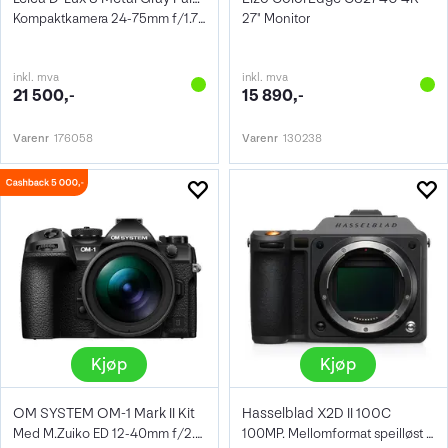
Kompaktkamera 24-75mm f/1.7-2.8, 4/3"
27" Monitor
inkl. mva
inkl. mva
21 500,-
15 890,-
Varenr
176058
Varenr
130238
Kjøp
Kjøp
OM SYSTEM OM-1 Mark II Kit
Hasselblad X2D II 100C
Med M.Zuiko ED 12-40mm f/2.8 Pro II
100MP. Mellomformat speilløst kamera