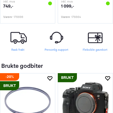
inkl. mva
inkl. mva
749,-
1 099,-
Varenr
176698
Varenr
176664
Rask frakt
Personlig support
Fleksible gavekort
Brukte godbiter
20%