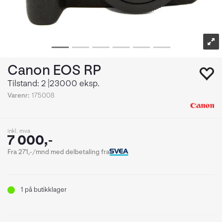
Canon EOS RP
Tilstand: 2 |23000 eksp.
Varenr:
175008
inkl. mva
7 000,-
Fra 271,-/mnd med delbetaling fra
1
på butikklager