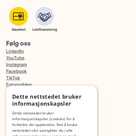
Følg oss
LinkedIn
YouTube
Instagram
Facebook
TikTok
Fotopodden
Dette nettstedet bruker
Med forbehold om skrive- og lagerfeil
informasjonskapsler
Dette nettstedet bruker
informasjonskapsler (cookies) for å
forbedre din opplevelse. Ved å bruke
nettstedet vårt samtykker du i alle