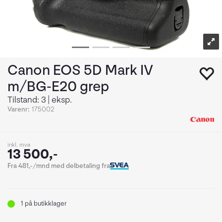
Canon EOS 5D Mark IV
m/BG-E20 grep
Tilstand: 3 | eksp.
Varenr:
175002
inkl. mva
13 500,-
Fra 481,-/mnd med delbetaling fra
1
på butikklager